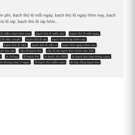
n phí, bạch thủ lô mỗi ngày, bạch thủ lô ngày hôm nay, bạch
thủ lô vip, bạch thủ lô vip hôm…
,
,
,
 lô miền nam hôm nay
bạch thủ lô miễn phí
bạch thủ lô mỗi ngày
,
,
,
ủ lô siêu chuẩn
bạch thủ lô vip
bạch thủ lô vip hôm nay
,
,
,
,
bạch thủ lô xiên
bạch thủ lô xiên 4
bạch thủ ngày hôm nay
,
,
,
ach thu mb
cầu lô bạch thủ
cầu lô de bạch thủ chính xác 100
,
,
,
,
,
ủ
lo 2nhay
lô bạch thủ
lo bach thu 888
lo bach thu dep trong ngay
,
,
,
thủ khung max 3 ngày
lô bạch thủ miền nam
lô kép rồng bạch kim
i
ầu
ong
ủ
b
ao
ấp