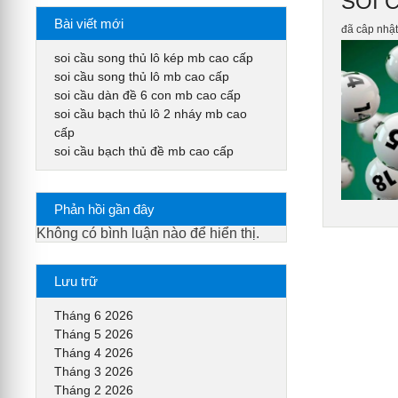
SOI 
Bài viết mới
đã câp nhậ
soi cầu song thủ lô kép mb cao cấp
soi cầu song thủ lô mb cao cấp
soi cầu dàn đề 6 con mb cao cấp
soi cầu bạch thủ lô 2 nháy mb cao
cấp
soi cầu bạch thủ đề mb cao cấp
Phản hồi gần đây
Không có bình luận nào để hiển thị.
Lưu trữ
Tháng 6 2026
Tháng 5 2026
Tháng 4 2026
Tháng 3 2026
Tháng 2 2026