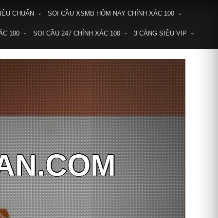
IÊU CHUẨN
SOI CẦU XSMB HÔM NAY CHÍNH XÁC 100
ÁC 100
SOI CẦU 247 CHÍNH XÁC 100
3 CÀNG SIÊU VIP
AN.COM