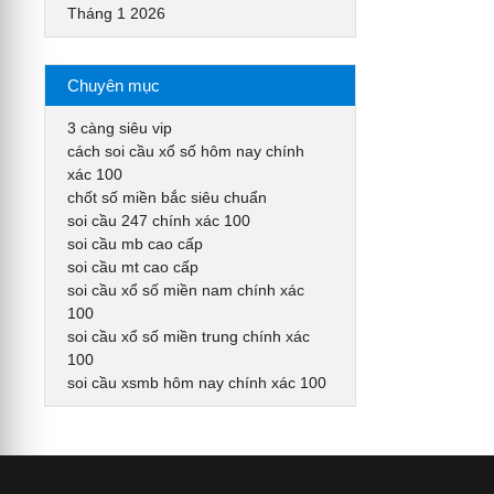
Tháng 1 2026
Chuyên mục
3 càng siêu vip
cách soi cầu xổ số hôm nay chính
xác 100
chốt số miền bắc siêu chuẩn
soi cầu 247 chính xác 100
soi cầu mb cao cấp
soi cầu mt cao cấp
soi cầu xổ số miền nam chính xác
100
soi cầu xổ số miền trung chính xác
100
soi cầu xsmb hôm nay chính xác 100