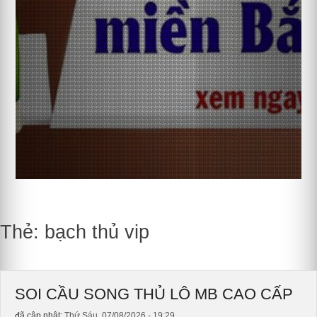
Thẻ:
bạch thủ vip
SOI CẦU SONG THỦ LÔ MB CAO CẤP
đã câp nhật:
Thứ Sáu, 07/08/2026 - 19:29