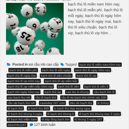
bạch thủ lô miền nam hôm nay,
bạch thủ lô miễn phí, bạch thủ lô
mỗi ngày, bạch thủ lô ngày hôm
nay, bạch thủ lô ngày mai, bạch
thủ lô siêu chuẩn, bạch thủ lô
vip, bạch thủ lô vip hôm…
Posted in
soi cầu mb cao cấp
Tagged
bạch thủ lô miền nam hôm nay
,
,
,
,
bạch thủ lô miễn phí
bạch thủ lô mỗi ngày
bạch thủ lô ngày hôm nay
,
,
,
bạch thủ lô ngày mai
bạch thủ lô siêu chuẩn
bạch thủ lô vip
,
,
bạch thủ lô vip hôm nay
bạch thủ lô vip miền bắc
,
,
,
bạch thủ lô vip miền bắc hôm nay
bạch thủ lô xiên
bạch thủ lô xiên 4
,
,
,
,
bạch thủ ngày hôm nay
bạch thủ vip
cao thu lo khung
câu bạch thủ lô
,
,
,
cau bach thu mb
cầu lô bạch thủ
cầu lô de bạch thủ chính xác 100
,
,
,
,
cầu vip bạch thủ mb
caulodep 247 com
dàn de bạch thủ
lo 2nhay
,
,
,
lô bạch thủ
lo bach thu 888
lo bach thu dep trong ngay
,
,
,
lô bạch thủ khung 3 ngày
lô bạch thủ khung 5
lô bạch thủ khung max 3 ngày
,
,
,
lô bạch thủ miền nam
lô kép rồng bạch kim
lô khung 5 ngày 247
ở
127 bình luận
lobachthu247
soi