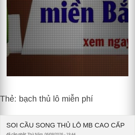
Thẻ:
bạch thủ lô miễn phí
SOI CẦU SONG THỦ LÔ MB CAO CẤP
đã câp nhật:
Thứ Năm, 06/08/2026 - 19:44