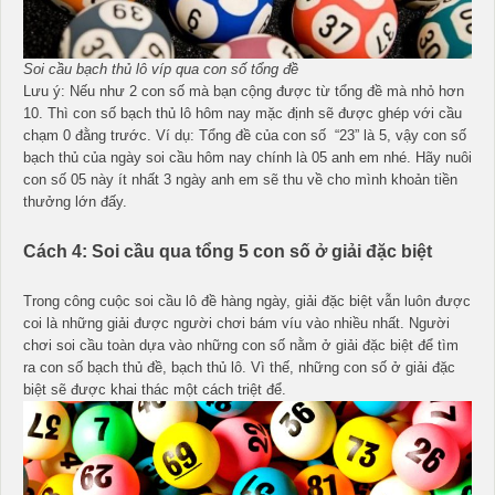
Soi cầu bạch thủ lô víp qua con số tổng đề
Lưu ý: Nếu như 2 con số mà bạn cộng được từ tổng đề mà nhỏ hơn
10. Thì con số bạch thủ lô hôm nay mặc định sẽ được ghép với cầu
chạm 0 đằng trước. Ví dụ: Tổng đề của con số “23” là 5, vậy con số
bạch thủ của ngày soi cầu hôm nay chính là 05 anh em nhé. Hãy nuôi
con số 05 này ít nhất 3 ngày anh em sẽ thu về cho mình khoản tiền
thưởng lớn đấy.
Cách 4: Soi cầu qua tổng 5 con số ở giải đặc biệt
Trong công cuộc soi cầu lô đề hàng ngày, giải đặc biệt vẫn luôn được
coi là những giải được người chơi bám víu vào nhiều nhất. Người
chơi soi cầu toàn dựa vào những con số nằm ở giải đặc biệt để tìm
ra con số bạch thủ đề, bạch thủ lô. Vì thế, những con số ở giải đặc
biệt sẽ được khai thác một cách triệt để.