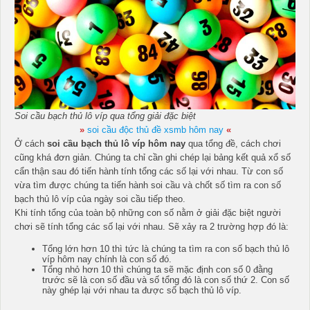
Soi cầu bạch thủ lô víp qua tổng giải đặc biệt
»
soi cầu độc thủ đề xsmb hôm nay
«
Ở cách
soi cầu bạch thủ lô víp hôm nay
qua tổng đề, cách chơi
cũng khá đơn giản. Chúng ta chỉ cần ghi chép lại bảng kết quả xổ số
cẩn thận sau đó tiến hành tính tổng các số lại với nhau. Từ con số
vừa tìm được chúng ta tiến hành soi cầu và chốt số tìm ra con số
bạch thủ lô víp của ngày soi cầu tiếp theo.
Khi tính tổng của toàn bộ những con số nằm ở giải đặc biệt người
chơi sẽ tính tổng các số lại với nhau. Sẽ xảy ra 2 trường hợp đó là:
Tổng lớn hơn 10 thì tức là chúng ta tìm ra con số bạch thủ lô
víp hôm nay chính là con số đó.
Tổng nhỏ hơn 10 thì chúng ta sẽ mặc định con số 0 đằng
trước sẽ là con số đầu và số tổng đó là con số thứ 2. Con số
này ghép lại với nhau ta được số bạch thủ lô víp.