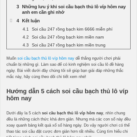
Những lưu ý khi soi cầu bạch thủ lô víp hôm nay
anh em cần ghi nhớ
Kết luận
Soi cầu 247 rồng bạch kim 6666 miễn phí
Soi cầu 247 rồng bạch kim miền nam
Soi cầu 247 rồng bạch kim miền trung
Muốn
soi cầu bạch thủ lô víp hôm nay
dễ thắng người chơi phải
chuẩn bị những gì. Làm sao để có kinh nghiệm soi cầu lô đề hàng
ngày. Bài viết dưới đây chúng tôi sẽ giúp bạn giải đáp những thắc
mắc này, hãy cùng theo dõi chi tiết xem nhé!
Hướng dẫn 5 cách soi cầu bạch thủ lô víp
hôm nay
Dưới đây la 5 cách
soi cầu bạch thủ lô víp hôm nay
, nhìn chung
đều là những cách thức khá đơn giản. Nhưng mà các con số này đều
xoay quanh bảng kết quả xổ số hàng ngày. Do vậy người chơi có thể
thao tác soi cầu đặt cược đơn giản hơn rất nhiều. Cùng tìm hiểu chi