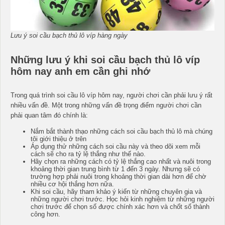
Lưu ý soi cầu bạch thủ lô víp hàng ngày
Những lưu ý khi soi cầu bạch thủ lô víp
hôm nay anh em cần ghi nhớ
Trong quá trình soi cầu lô víp hôm nay, người chơi cần phải lưu ý rất
nhiều vấn đề. Một trong những vấn đề trọng điểm người chơi cần
phải quan tâm đó chính là:
Nắm bắt thành thạo những cách soi cầu bạch thủ lô mà chúng
tôi giới thiệu ở trên
Áp dụng thử những cách soi cầu này và theo dõi xem mỗi
cách sẽ cho ra tỷ lệ thắng như thế nào.
Hãy chọn ra những cách có tỷ lệ thắng cao nhất và nuôi trong
khoảng thời gian trung bình từ 1 đến 3 ngày. Nhưng sẽ có
trường hợp phải nuôi trong khoảng thời gian dài hơn để chờ
nhiều cơ hội thắng hơn nữa.
Khi soi cầu, hãy tham khảo ý kiến từ những chuyên gia và
những người chơi trước. Học hỏi kinh nghiệm từ những người
chơi trước để chọn số được chính xác hơn và chốt số thành
công hơn.