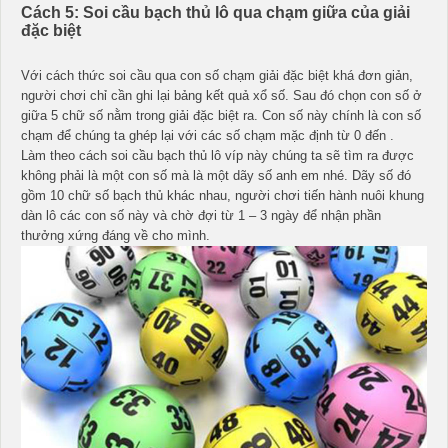
Cách 5: Soi cầu bạch thủ lô qua chạm giữa của giải
đặc biệt
Với cách thức soi cầu qua con số chạm giải đặc biệt khá đơn giản,
người chơi chỉ cần ghi lại bảng kết quả xổ số. Sau đó chọn con số ở
giữa 5 chữ số nằm trong giải đặc biệt ra. Con số này chính là con số
chạm để chúng ta ghép lại với các số chạm mặc định từ 0 đến .
Làm theo cách soi cầu bạch thủ lô víp này chúng ta sẽ tìm ra được
không phải là một con số mà là một dãy số anh em nhé. Dãy số đó
gồm 10 chữ số bạch thủ khác nhau, người chơi tiến hành nuôi khung
dàn lô các con số này và chờ đợi từ 1 – 3 ngày để nhận phần
thưởng xứng đáng về cho mình.