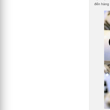
đến hàng 