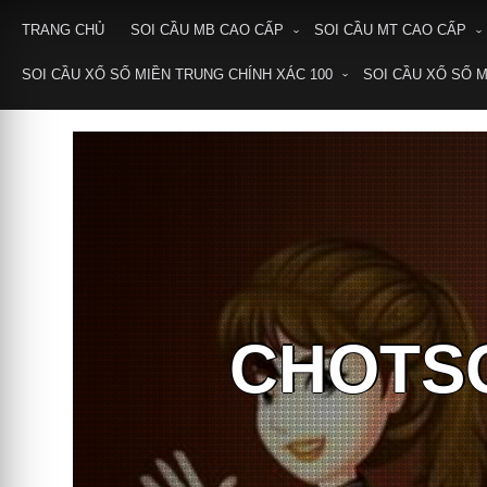
Skip
to
TRANG CHỦ
SOI CẦU MB CAO CẤP
SOI CẦU MT CAO CẤP
content
SOI CẦU XỔ SỐ MIỀN TRUNG CHÍNH XÁC 100
SOI CẦU XỔ SỐ M
CHOTS