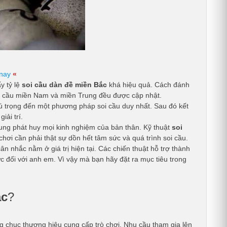
 nay
«
y tỷ lệ
soi cầu dàn đề miền Bắc
khá hiệu quả. Cách đánh
oi cầu miền Nam và miền Trung đều được cập nhật.
ú trọng đến một phương pháp soi cầu duy nhất. Sau đó kết
iải trí.
rung phát huy mọi kinh nghiệm của bản thân. Kỹ thuật
soi
chơi cần phải thật sự dồn hết tâm sức và quá trình soi cầu.
n nhắc nằm ở giá trị hiện tại. Các chiến thuật hỗ trợ thành
c đối với anh em. Vì vậy mà bạn hãy đặt ra mục tiêu trong
ắc
?
ng chục thương hiệu cung cấp trò chơi. Nhu cầu tham gia lên