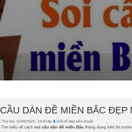
 CẦU DÀN ĐỀ MIỀN BẮC ĐẸP
t:
Thứ Hai, 01/06/2026 - 19:43
by
chốt số đẹp siêu chuẩn
 Tìm hiểu về cách
soi cầu dàn đề miền Bắc
thông dụng trên thị trườ