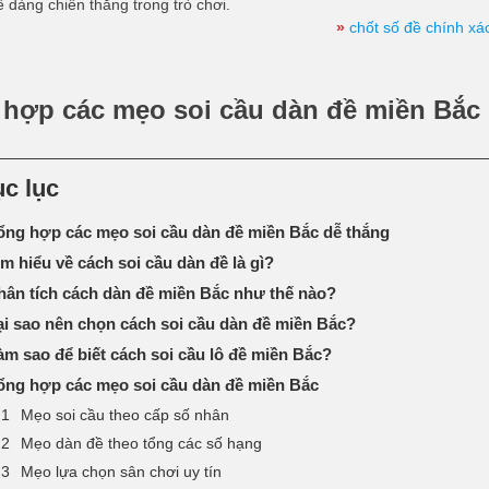
 dàng chiến thắng trong trò chơi.
»
chốt số đề chính xá
hợp các mẹo soi cầu dàn đề miền Bắc 
c lục
ổng hợp các mẹo soi cầu dàn đề miền Bắc dễ thắng
ìm hiểu về cách soi cầu dàn đề là gì?
hân tích cách dàn đề miền Bắc như thế nào?
ại sao nên chọn cách soi cầu dàn đề miền Bắc?
àm sao để biết cách soi cầu lô đề miền Bắc?
ổng hợp các mẹo soi cầu dàn đề miền Bắc
Mẹo soi cầu theo cấp số nhân
Mẹo dàn đề theo tổng các số hạng
Mẹo lựa chọn sân chơi uy tín