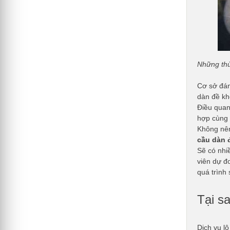
Những thủ
Cơ sở đán
dàn đề kh
Điều quan
hợp cùng c
Không nên
cầu dàn 
Sẽ có nhiề
viên dự đ
quá trình
Tại s
Dịch vụ l