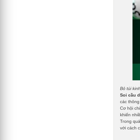
Bỏ túi kin
Soi cầu 
các thông 
Cơ hội ch
khiến nhi
Trong quá
với cách 