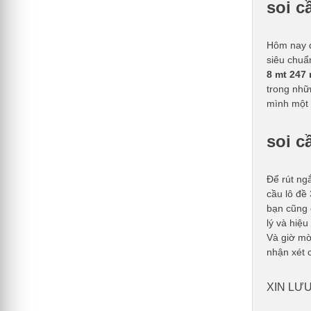
soi c
Hôm nay d
siêu chuẩ
8 mt 247
trong nhữ
mình một 
soi c
Để rút ng
cầu lô đề
bạn cũng 
lý và hiệu
Và giờ mờ
nhận xét 
XIN LƯU