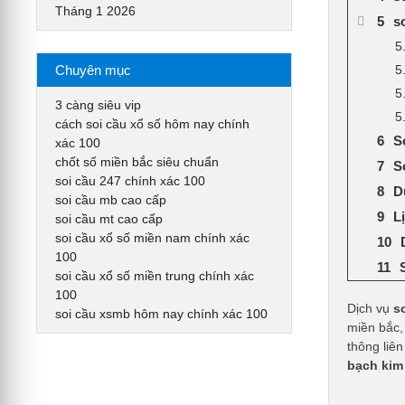
Tháng 1 2026
s
Chuyên mục
3 càng siêu vip
cách soi cầu xổ số hôm nay chính
So
xác 100
chốt số miền bắc siêu chuẩn
S
soi cầu 247 chính xác 100
D
soi cầu mb cao cấp
L
soi cầu mt cao cấp
soi cầu xổ số miền nam chính xác
100
soi cầu xổ số miền trung chính xác
100
Dịch vụ
s
soi cầu xsmb hôm nay chính xác 100
miền bắc, 
thông liê
bạch kim