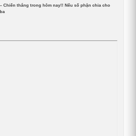
 – Chiến thắng trong hôm nay!! Nếu số phận chia cho
 ba