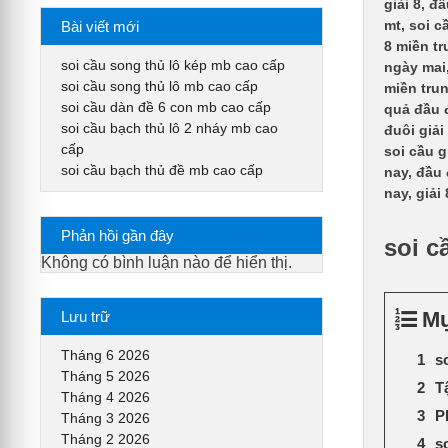
giải 8, đầ
mt, soi c
Bài viết mới
8 miền tr
soi cầu song thủ lô kép mb cao cấp
ngày mai,
soi cầu song thủ lô mb cao cấp
miền trun
soi cầu dàn đề 6 con mb cao cấp
quả đầu đ
soi cầu bạch thủ lô 2 nháy mb cao
đuôi giải
cấp
soi cầu g
soi cầu bạch thủ đề mb cao cấp
nay, đầu 
nay, giải
Phản hồi gần đây
soi c
Không có bình luận nào để hiển thị.
Mụ
Lưu trữ
Tháng 6 2026
s
Tháng 5 2026
T
Tháng 4 2026
P
Tháng 3 2026
Tháng 2 2026
s