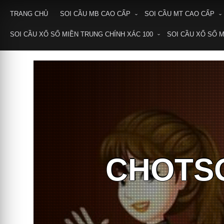
Skip
to
TRANG CHỦ
SOI CẦU MB CAO CẤP
SOI CẦU MT CAO CẤP
content
SOI CẦU XỔ SỐ MIỀN TRUNG CHÍNH XÁC 100
SOI CẦU XỔ SỐ M
CHOTS