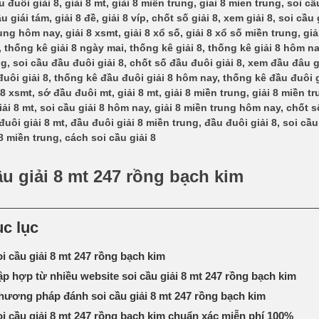
u đuôi giải 8, giải 8 mt, giải 8 miền trung, giai 8 mien trung, soi cầ
ầu giái tám, giải 8 đề, giải 8 víp, chốt số giải 8, xem giải 8, soi cầ
ung hôm nay, giải 8 xsmt, giải 8 xổ số, giải 8 xổ số miền trung, giải
 thống kê giải 8 ngày mai, thống kê giải 8, thống kê giải 8 hôm nay
g, soi cầu đầu đuôi giải 8, chốt số đầu đuôi giải 8, xem đầu đâu gi
uôi giải 8, thống kê đầu đuôi giải 8 hôm nay, thống kê đầu đuôi g
 8 xsmt, sớ đầu đuôi mt, giải 8 mt, giải 8 miền trung, giải 8 miền t
iải 8 mt, soi cầu giải 8 hôm nay, giải 8 miền trung hôm nay, chốt số
đuôi giải 8 mt, đầu đuôi giải 8 miền trung, đầu đuôi giải 8, soi cầu
 8 miền trung, cách soi cầu giải 8
ầu giải 8 mt 247 rồng bạch kim
c lục
oi cầu giải 8 mt 247 rồng bạch kim
ập hợp từ nhiều website soi cầu giải 8 mt 247 rồng bạch kim
hương pháp đánh soi cầu giải 8 mt 247 rồng bạch kim
oi cầu giải 8 mt 247 rồng bạch kim chuẩn xác miễn phí 100%