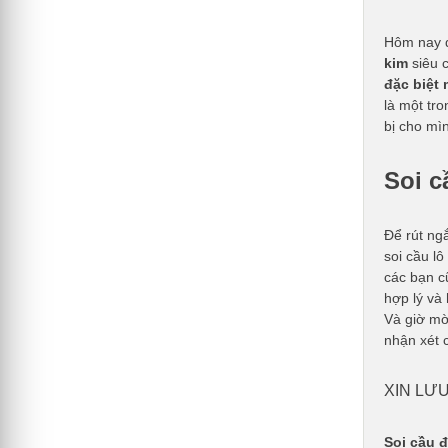
Hôm nay d
kim
siêu c
đặc biệt
là một tr
bị cho mì
Soi c
Để rút ng
soi cầu l
các bạn c
hợp lý và
Và giờ mờ
nhận xét 
XIN LƯU
Soi cầu 