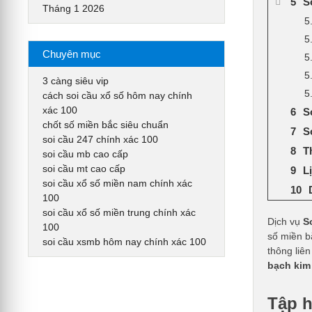
S
Tháng 1 2026
Chuyên mục
3 càng siêu vip
cách soi cầu xổ số hôm nay chính
xác 100
S
chốt số miền bắc siêu chuẩn
S
soi cầu 247 chính xác 100
T
soi cầu mb cao cấp
soi cầu mt cao cấp
L
soi cầu xổ số miền nam chính xác
100
soi cầu xổ số miền trung chính xác
Dịch vụ
S
100
số miền bắ
soi cầu xsmb hôm nay chính xác 100
thông liê
bạch kim
Tập h