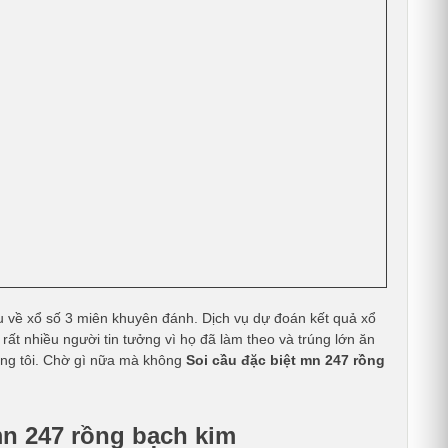
 về xổ số 3 miên khuyên đánh. Dịch vụ dự đoán kết quả xổ
 rất nhiều người tin tưởng vì họ đã làm theo và trúng lớn ăn
húng tôi. Chờ gì nữa mà không
Soi cầu đặc biệt mn 247 rồng
mn 247 rồng bạch kim