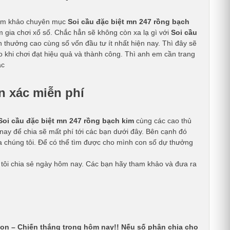
tham khảo chuyên mục
Soi cầu đặc biệt mn 247 rồng bạch
 gia chơi xổ số. Chắc hẳn sẽ không còn xa lạ gì với
Soi cầu
n thưởng cao cùng số vốn đầu tư ít nhất hiện nay. Thì đây sẽ
 khi chơi đạt hiệu quả và thành công. Thì anh em cần trang
ác
 xác miễn phí
Soi cầu đặc biệt mn 247 rồng bạch kim
cùng các cao thủ
 nay để chia sẽ mất phí tới các bạn dưới đây. Bên cạnh đó
 chúng tôi. Để có thể tìm được cho mình con số dự thưởng
ôi chia sẻ ngày hôm nay. Các bạn hãy tham khảo và đưa ra
on – Chiến thắng trong hôm nay!! Nếu số phận chia cho