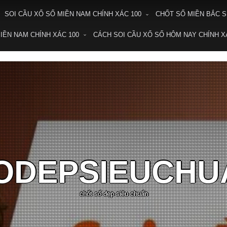
SOI CẦU XỔ SỐ MIỀN NAM CHÍNH XÁC 100
CHỐT SỐ MIỀN BẮC S
IỀN NAM CHÍNH XÁC 100
CÁCH SOI CẦU XỔ SỐ HÔM NAY CHÍNH X
ODEPSIEUCHU
chốt số đẹp siêu chuẩn