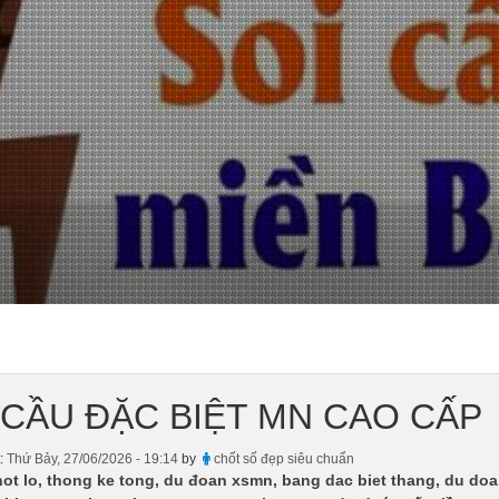
 CẦU ĐẶC BIỆT MN CAO CẤP
t:
Thứ Bảy, 27/06/2026 - 19:14
by
chốt số đẹp siêu chuẩn
hot lo, thong ke tong, du đoan xsmn, bang dac biet thang, du doa