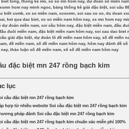
 biet tong, thong ke mn, xo so mn hom nay, dự đoán số miền na
 xsmn hom nay minh ngoc, bảng thống kê giải đặc biệt, soi câu 88
đăc biêt xsmb, xo so miên nam, xosomn, soi cau xo so, du doan x
hai, ket qua dac biet, xo so miền nam hôm nay, xs mn hom nay 
ố dự đoán miền nam, soi cầu hôm nay, đặc biệt miền nam, đầu đuô
đầu đuôi miền nam, đặc biệt miền nam hôm nay, soi cau dac biet 
 cầu giải đặc biệt, dự đoán lô đề miền nam hôm nay, số đề miền 
nam, đề miền nam, số đề miền nam hôm nay, hôm nay đánh đề số
nay, thảo luận số đề miền nam, xổ số đề miền nam hôm nay
ầu đặc biệt mn 247 rồng bạch kim
c lục
oi cầu đặc biệt mn 247 rồng bạch kim
ập hợp từ nhiều website Soi cầu đặc biệt mn 247 rồng bạch kim
hương pháp đánh Soi cầu đặc biệt mn 247 rồng bạch kim
oi cầu đặc biệt mn 247 rồng bạch kim chuẩn xác miễn phí 100%