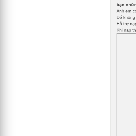
bạn nhữn
Anh em có
Để không 
Hỗ trợ nạ
Khi nạp t