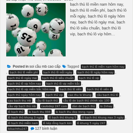
bạch thủ lô miền nam hôm nay,
bạch thủ lô miễn phí, bạch thủ lô
mỗi ngày, bạch thủ lô ngày hôm
nay, bạch thủ lô ngày mai, bạch
thủ lô siêu chuẩn, bạch thủ lô
vip, bạch thủ lô vip hôm…
Posted in
soi cầu mb cao cấp
Tagged
bạch thủ lô miền nam hôm nay
,
,
,
,
bạch thủ lô miễn phí
bạch thủ lô mỗi ngày
bạch thủ lô ngày hôm nay
,
,
,
bạch thủ lô ngày mai
bạch thủ lô siêu chuẩn
bạch thủ lô vip
,
,
bạch thủ lô vip hôm nay
bạch thủ lô vip miền bắc
,
,
,
bạch thủ lô vip miền bắc hôm nay
bạch thủ lô xiên
bạch thủ lô xiên 4
,
,
,
,
bạch thủ ngày hôm nay
bạch thủ vip
cao thu lo khung
câu bạch thủ lô
,
,
,
cau bach thu mb
cầu lô bạch thủ
cầu lô de bạch thủ chính xác 100
,
,
,
,
cầu vip bạch thủ mb
caulodep 247 com
dàn de bạch thủ
lo 2nhay
,
,
,
lô bạch thủ
lo bach thu 888
lo bach thu dep trong ngay
,
,
,
lô bạch thủ khung 3 ngày
lô bạch thủ khung 5
lô bạch thủ khung max 3 ngày
,
,
,
lô bạch thủ miền nam
lô kép rồng bạch kim
lô khung 5 ngày 247
ở
127 bình luận
lobachthu247
soi