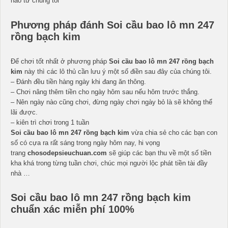
nào từ chúng tôi
Phương pháp đánh
Soi cầu bao lô mn 247
rồng bạch kim
Để chơi tốt nhất ở phương pháp
Soi cầu bao lô mn 247 rồng bạch
kim
này thì các lô thủ cần lưu ý một số điền sau đây của chúng tôi.
– Đánh đều tiền hàng ngày khi đang ăn thông.
– Chơi nâng thêm tiền cho ngày hôm sau nếu hôm trước thắng.
– Nên ngày nào cũng chơi, đừng ngày chơi ngày bỏ là sẽ không thể
lãi được.
– kiên trì chơi trong 1 tuần
Soi cầu bao lô mn 247 rồng bạch kim
vừa chia sẻ cho các bạn con
số có cựa ra rất sáng trong ngày hôm nay, hi vọng
trang
chosodepsieuchuan.com
sẽ giúp các bạn thu về một số tiền
kha khá trong từng tuần chơi, chúc mọi người lộc phát tiền tài đầy
nhà …
Soi cầu bao lô mn 247 rồng bạch kim
chuẩn xác miễn phí 100%