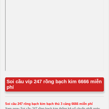
Soi cầu víp 247 rồng bạch kim 6666 miễn
phí
Soi cầu 247 rồng bạch kim bạch thủ 3 càng 6666 miễn phí
Xem ngay Soi cầu 247 rồng bạch kim thống kê số chuẩn nhất ngày