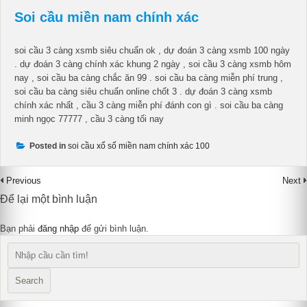
Soi cầu miền nam chính xác
soi cầu 3 càng xsmb siêu chuẩn ok , dự đoán 3 càng xsmb 100 ngày
. dự đoán 3 càng chính xác khung 2 ngày , soi cầu 3 càng xsmb hôm
nay , soi cầu ba càng chắc ăn 99 . soi cầu ba càng miễn phí trung ,
soi cầu ba càng siêu chuẩn online chốt 3 . dự đoán 3 càng xsmb
chính xác nhất , cầu 3 càng miễn phí đánh con gì . soi cầu ba càng
minh ngọc 77777 , cầu 3 càng tối nay
Posted in
soi cầu xổ số miền nam chính xác 100
Previous
Next
Để lại một bình luận
Bạn phải
đăng nhập
để gửi bình luận.
Search