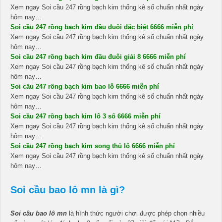
Xem ngay Soi cầu 247 rồng bạch kim thống kê số chuẩn nhất ngày
hôm nay…
Soi cầu 247 rồng bạch kim đầu đuôi đặc biệt 6666 miễn phí
Xem ngay Soi cầu 247 rồng bạch kim thống kê số chuẩn nhất ngày
hôm nay…
Soi cầu 247 rồng bạch kim đầu đuôi giải 8 6666 miễn phí
Xem ngay Soi cầu 247 rồng bạch kim thống kê số chuẩn nhất ngày
hôm nay…
Soi cầu 247 rồng bạch kim bao lô 6666 miễn phí
Xem ngay Soi cầu 247 rồng bạch kim thống kê số chuẩn nhất ngày
hôm nay…
Soi cầu 247 rồng bạch kim lô 3 số 6666 miễn phí
Xem ngay Soi cầu 247 rồng bạch kim thống kê số chuẩn nhất ngày
hôm nay…
Soi cầu 247 rồng bạch kim song thủ lô 6666 miễn phí
Xem ngay Soi cầu 247 rồng bạch kim thống kê số chuẩn nhất ngày
hôm nay…
Soi cầu bao lô mn là gì?
Soi cầu bao lô mn
là hình thức người chơi được phép chọn nhiều