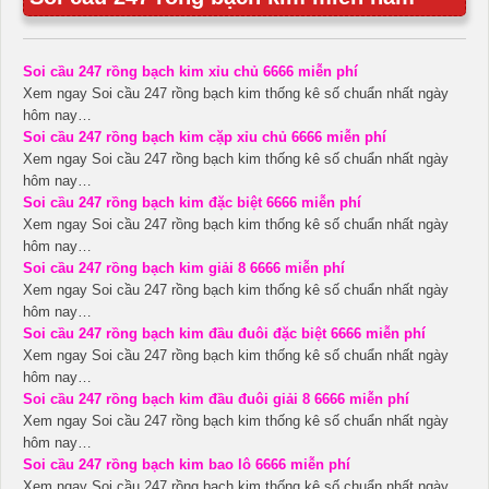
Soi cầu 247 rồng bạch kim xỉu chủ 6666 miễn phí
Xem ngay Soi cầu 247 rồng bạch kim thống kê số chuẩn nhất ngày
hôm nay…
Soi cầu 247 rồng bạch kim cặp xỉu chủ 6666 miễn phí
Xem ngay Soi cầu 247 rồng bạch kim thống kê số chuẩn nhất ngày
hôm nay…
Soi cầu 247 rồng bạch kim đặc biệt 6666 miễn phí
Xem ngay Soi cầu 247 rồng bạch kim thống kê số chuẩn nhất ngày
hôm nay…
Soi cầu 247 rồng bạch kim giải 8 6666 miễn phí
Xem ngay Soi cầu 247 rồng bạch kim thống kê số chuẩn nhất ngày
hôm nay…
Soi cầu 247 rồng bạch kim đầu đuôi đặc biệt 6666 miễn phí
Xem ngay Soi cầu 247 rồng bạch kim thống kê số chuẩn nhất ngày
hôm nay…
Soi cầu 247 rồng bạch kim đầu đuôi giải 8 6666 miễn phí
Xem ngay Soi cầu 247 rồng bạch kim thống kê số chuẩn nhất ngày
hôm nay…
Soi cầu 247 rồng bạch kim bao lô 6666 miễn phí
Xem ngay Soi cầu 247 rồng bạch kim thống kê số chuẩn nhất ngày