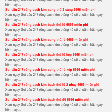
hôm nay…
Soi cầu 247 rồng bạch kim song thủ 3 càng 6666 miễn phí
Xem ngay Soi cầu 247 rồng bạch kim thống kê số chuẩn nhất ngày
hôm nay…
Soi cầu 247 rồng bạch kim bạch thủ lô 6666 miễn phí
Xem ngay Soi cầu 247 rồng bạch kim thống kê số chuẩn nhất ngày
hôm nay…
Soi cầu 247 rồng bạch kim song thủ lô 6666 miễn phí
Xem ngay Soi cầu 247 rồng bạch kim thống kê số chuẩn nhất ngày
hôm nay…
Soi cầu 247 rồng bạch kim bạch thủ lô kép 6666 miễn phí
Xem ngay Soi cầu 247 rồng bạch kim thống kê số chuẩn nhất ngày
hôm nay…
Soi cầu 247 rồng bạch kim song thủ lô kép 6666 miễn phí
Xem ngay Soi cầu 247 rồng bạch kim thống kê số chuẩn nhất ngày
hôm nay…
Soi cầu 247 rồng bạch kim bạch thủ lô 2 nháy 6666 miễn phí
Xem ngay Soi cầu 247 rồng bạch kim thống kê số chuẩn nhất ngày
hôm nay…
Soi cầu 247 rồng bạch kim bạch thủ đề 6666 miễn phí
Xem ngay Soi cầu 247 rồng bạch kim thống kê số chuẩn nhất ngày
hôm nay…