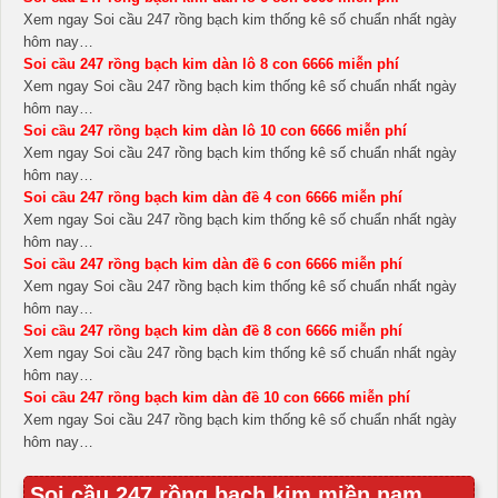
Xem ngay Soi cầu 247 rồng bạch kim thống kê số chuẩn nhất ngày
hôm nay…
Soi cầu 247 rồng bạch kim dàn lô 8 con 6666 miễn phí
Xem ngay Soi cầu 247 rồng bạch kim thống kê số chuẩn nhất ngày
hôm nay…
Soi cầu 247 rồng bạch kim dàn lô 10 con 6666 miễn phí
Xem ngay Soi cầu 247 rồng bạch kim thống kê số chuẩn nhất ngày
hôm nay…
Soi cầu 247 rồng bạch kim dàn đề 4 con 6666 miễn phí
Xem ngay Soi cầu 247 rồng bạch kim thống kê số chuẩn nhất ngày
hôm nay…
Soi cầu 247 rồng bạch kim dàn đề 6 con 6666 miễn phí
Xem ngay Soi cầu 247 rồng bạch kim thống kê số chuẩn nhất ngày
hôm nay…
Soi cầu 247 rồng bạch kim dàn đề 8 con 6666 miễn phí
Xem ngay Soi cầu 247 rồng bạch kim thống kê số chuẩn nhất ngày
hôm nay…
Soi cầu 247 rồng bạch kim dàn đề 10 con 6666 miễn phí
Xem ngay Soi cầu 247 rồng bạch kim thống kê số chuẩn nhất ngày
hôm nay…
Soi cầu 247 rồng bạch kim miền nam