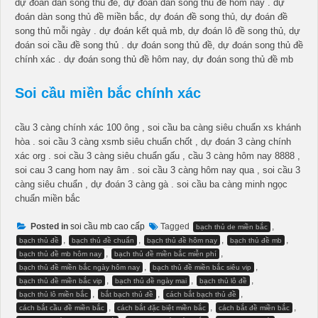
dự đoán dàn song thủ đề, dự đoán dàn song thủ đề hôm nay . dự
đoán dàn song thủ đề miền bắc, dự đoán đề song thủ, dự đoán đề
song thủ mỗi ngày . dự đoán kết quả mb, dự đoán lô đề song thủ, dự
đoán soi cầu đề song thủ . dự đoán song thủ đề, dự đoán song thủ đề
chính xác . dự đoán song thủ đề hôm nay, dự đoán song thủ đề mb
Soi cầu miền bắc chính xác
cầu 3 càng chính xác 100 ông , soi cầu ba càng siêu chuẩn xs khánh
hòa . soi cầu 3 càng xsmb siêu chuẩn chốt , dự đoán 3 càng chính
xác org . soi cầu 3 càng siêu chuẩn gấu , cầu 3 càng hôm nay 8888 ,
soi cau 3 cang hom nay âm . soi cầu 3 càng hôm nay qua , soi cầu 3
càng siêu chuẩn , dự đoán 3 càng gà . soi cầu ba càng minh ngọc
chuẩn miền bắc
Posted in
soi cầu mb cao cấp
Tagged
,
bạch thủ de miền bắc
,
,
,
,
bạch thủ đề
bạch thủ đề chuẩn
bạch thủ đề hôm nay
bạch thủ đề mb
,
,
bạch thủ đề mb hôm nay
bạch thủ đề miền bắc miễn phí
,
,
bạch thủ đề miền bắc ngày hôm nay
bạch thủ đề miền bắc siêu vip
,
,
,
bạch thủ đề miền bắc vip
bạch thủ đề ngày mai
bạch thủ lô đề
,
,
,
bạch thủ lô miền bắc
bắt bạch thủ đề
cách bắt bạch thủ đề
,
,
,
cách bắt cầu đề miền bắc
cách bắt đặc biệt miền bắc
cách bắt đề miền bắc