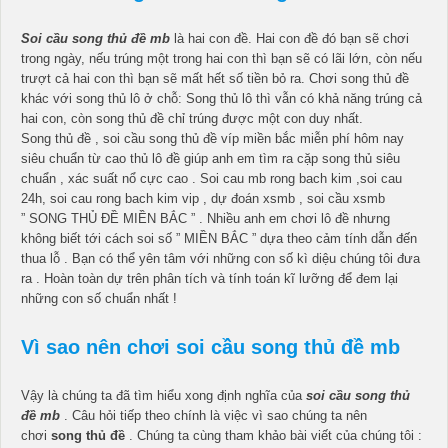
Soi cầu song thủ đề mb
là hai con đề. Hai con đề đó bạn sẽ chơi
trong ngày, nếu trúng một trong hai con thì bạn sẽ có lãi lớn, còn nếu
trượt cả hai con thì bạn sẽ mất hết số tiền bỏ ra. Chơi song thủ đề
khác với song thủ lô ở chỗ: Song thủ lô thì vẫn có khả năng trúng cả
hai con, còn song thủ đề chỉ trúng được một con duy nhất.
Song thủ đề , soi cầu song thủ đề víp miền bắc miễn phí hôm nay
siêu chuẩn từ cao thủ lô đề giúp anh em tìm ra cặp song thủ siêu
chuẩn , xác suất nổ cực cao . Soi cau mb rong bach kim ,soi cau
24h, soi cau rong bach kim vip , dự đoán xsmb , soi cầu xsmb
” SONG THỦ ĐỀ MIỀN BẮC ” . Nhiều anh em chơi lô đề nhưng
không biết tới cách soi số ” MIỀN BẮC ” dựa theo cảm tính dẫn đến
thua lỗ . Bạn có thể yên tâm với những con số kì diệu chúng tôi đưa
ra . Hoàn toàn dự trên phân tích và tính toán kĩ lưỡng để đem lại
những con số chuẩn nhất !
Vì sao nên chơi soi cầu song thủ đề mb
Vậy là chúng ta đã tìm hiểu xong định nghĩa của
soi cầu song thủ
đề mb
. Câu hỏi tiếp theo chính là việc vì sao chúng ta nên
chơi
song thủ đề
. Chúng ta cùng tham khảo bài viết của chúng tôi :