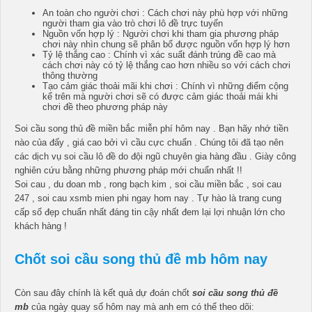
An toàn cho người chơi : Cách chơi này phù hợp với những
người tham gia vào trò chơi lô đề trực tuyến
Nguồn vốn hợp lý : Người chơi khi tham gia phương pháp
chơi này nhìn chung sẽ phân bổ được nguồn vốn hợp lý hơn
Tỷ lệ thắng cao : Chính vì xác suất đánh trúng đề cao mà
cách chơi này có tỷ lệ thắng cao hơn nhiều so với cách chơi
thông thường
Tạo cảm giác thoải mãi khi chơi : Chính vì những điểm cộng
kể trên mà người chơi sẽ có được cảm giác thoải mái khi
chơi đề theo phương pháp này
Soi cầu song thủ đề miền bắc miễn phí hôm nay . Bạn hãy nhớ tiền
nào của đấy , giá cao bởi vì cầu cực chuẩn . Chúng tôi đã tạo nên
các dịch vụ soi cầu lô đề do đội ngũ chuyên gia hàng đầu . Giày công
nghiên cứu bằng những phương pháp mới chuẩn nhất !!
Soi cau , du doan mb , rong bạch kim , soi cầu miền bắc , soi cau
247 , soi cau xsmb mien phi ngay hom nay . Tự hào là trang cung
cấp số đẹp chuẩn nhất đáng tin cậy nhất đem lại lợi nhuận lớn cho
khách hàng !
Chốt soi cầu song thủ đề mb hôm nay
Còn sau đây chính là kết quả dự đoán chốt
soi cầu song thủ đề
mb
của ngày quay số hôm nay mà anh em có thể theo dõi: