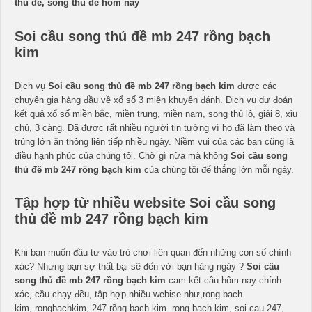
thủ đề, song thủ đề hôm nay
Soi cầu song thủ đề mb 247 rồng bạch
kim
Dịch vụ
Soi cầu song thủ đề mb 247 rồng bạch kim
được các
chuyên gia hàng đầu về xổ số 3 miên khuyên đánh. Dịch vụ dự đoán
kết quả xổ số miền bắc, miền trung, miền nam, song thủ lô, giải 8, xỉu
chủ, 3 càng. Đã được rất nhiều người tin tưởng vì họ đã làm theo và
trúng lớn ăn thông liên tiếp nhiều ngày. Niềm vui của các bạn cũng là
điều hạnh phúc của chúng tôi. Chờ gì nữa mà không
Soi cầu song
thủ đề mb 247 rồng bạch kim
của chúng tôi để thắng lớn mỗi ngày.
Tập hợp từ nhiều website
Soi cầu song
thủ đề mb 247 rồng bạch kim
Khi bạn muốn đầu tư vào trò chơi liên quan đến những con số chính
xác? Nhưng bạn sợ thất bại sẽ đến với bạn hàng ngày ?
Soi cầu
song thủ đề mb 247 rồng bạch kim
cam kết cầu hôm nay chính
xác, cầu chạy đều, tập hợp nhiều webise như,rong bach
kim, rongbachkim, 247 rồng bạch kim. rong bạch kim, soi cau 247,