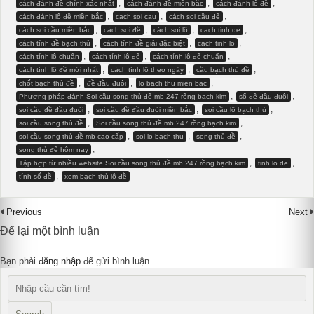
,
,
,
cách đánh đề chính xác nhất
cách đánh đề miền bắc
cách đánh lô đề
,
,
,
cách đánh lô đề miền bắc
cach soi cau
cách soi cầu đề
,
,
,
,
cách soi cầu miền bắc
cách soi đề
cách soi lô
cach tinh de
,
,
,
cách tính đề bạch thủ
cách tính đề giải đặc biệt
cach tinh lo
,
,
,
cách tính lô chuẩn
cách tính lô đề
cách tính lô đề chuẩn
,
,
,
cách tính lô đề mới nhất
cách tính lô theo ngày
cầu bạch thủ đề
,
,
,
chốt bạch thủ đề
đề đầu đuôi
lo bach thu mien bac
,
,
Phương pháp đánh Soi cầu song thủ đề mb 247 rồng bạch kim
số đề đầu đuôi
,
,
,
soi cầu đề đầu đuôi
soi cầu đề đầu đuôi miền bắc
soi cầu lô bạch thủ
,
,
soi cầu song thủ đề
Soi cầu song thủ đề mb 247 rồng bạch kim
,
,
,
soi cầu song thủ đề mb cao cấp
soi lo bach thu
song thủ đề
,
song thủ đề hôm nay
,
,
Tập hợp từ nhiều website Soi cầu song thủ đề mb 247 rồng bạch kim
tinh lo de
,
tính số đề
xem bạch thủ lô đề
Previous
Next
Để lại một bình luận
Bạn phải
đăng nhập
để gửi bình luận.