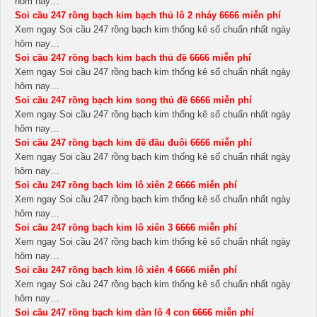
hôm nay…
Soi cầu 247 rồng bạch kim bạch thủ lô 2 nháy 6666 miễn phí
Xem ngay Soi cầu 247 rồng bạch kim thống kê số chuẩn nhất ngày
hôm nay…
Soi cầu 247 rồng bạch kim bạch thủ đề 6666 miễn phí
Xem ngay Soi cầu 247 rồng bạch kim thống kê số chuẩn nhất ngày
hôm nay…
Soi cầu 247 rồng bạch kim song thủ đề 6666 miễn phí
Xem ngay Soi cầu 247 rồng bạch kim thống kê số chuẩn nhất ngày
hôm nay…
Soi cầu 247 rồng bạch kim đề đầu đuôi 6666 miễn phí
Xem ngay Soi cầu 247 rồng bạch kim thống kê số chuẩn nhất ngày
hôm nay…
Soi cầu 247 rồng bạch kim lô xiên 2 6666 miễn phí
Xem ngay Soi cầu 247 rồng bạch kim thống kê số chuẩn nhất ngày
hôm nay…
Soi cầu 247 rồng bạch kim lô xiên 3 6666 miễn phí
Xem ngay Soi cầu 247 rồng bạch kim thống kê số chuẩn nhất ngày
hôm nay…
Soi cầu 247 rồng bạch kim lô xiên 4 6666 miễn phí
Xem ngay Soi cầu 247 rồng bạch kim thống kê số chuẩn nhất ngày
hôm nay…
Soi cầu 247 rồng bạch kim dàn lô 4 con 6666 miễn phí