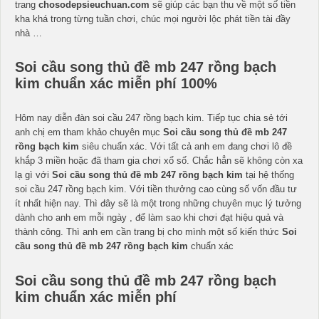
trang
chosodepsieuchuan.com
sẽ giúp các bạn thu về một số tiền
kha khá trong từng tuần chơi, chúc mọi người lộc phát tiền tài đầy
nhà …
Soi cầu song thủ đề mb 247 rồng bạch
kim
chuẩn xác miễn phí 100%
Hôm nay diễn đàn soi cầu 247 rồng bạch kim. Tiếp tục chia sẻ tới
anh chị em tham khảo chuyên mục
Soi cầu song thủ đề mb 247
rồng bạch kim
siêu chuẩn xác. Với tất cả anh em đang chơi lô đề
khắp 3 miền hoặc đã tham gia chơi xổ số. Chắc hẳn sẽ không còn xa
lạ gì với
Soi cầu song thủ đề mb 247 rồng bạch kim
tại hệ thống
soi cầu 247 rồng bạch kim. Với tiền thưởng cao cùng số vốn đầu tư
ít nhất hiện nay. Thì đây sẽ là một trong những chuyên mục lý tưởng
dành cho anh em mỗi ngày , để làm sao khi chơi đạt hiệu quả và
thành công. Thì anh em cần trang bị cho mình một số kiến thức
Soi
cầu song thủ đề mb 247 rồng bạch kim
chuẩn xác
Soi cầu song thủ đề mb 247 rồng bạch
kim
chuẩn xác miễn phí