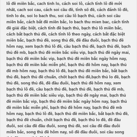
lô đề miền bắc, cach tinh lo, cách soi lô, cách tính lô đề mới
nhất, cach soi cau, cách soi cầu đề, tính số đề, cách đánh lô đề,
tinh lo de, soi lo bach thu, soi cầu lô bạch thủ, cách soi cầu
miền bắc, cách bắt đề miền bắc, lo bach thu mien bac, cách tính
đề giải đặc biệt, cách tính đề bạch thủ, bạch thủ lô miền bắc,
cách bắt bạch thủ đề, cách tính lô theo ngày, cách bắt đặc biệt
miền bắc, bạch thủ đề, song thủ đề, đề đầu đuôi, bạch thủ đề
hôm nay, xem bạch thủ lô đề, cầu bạch thủ đề, bạch thủ đề, bạch
thủ đề mb, bạch thủ đề miền bắc siêu vip, bạch thủ đề ngày mai,
bạch thủ đề miền bắc vip, bạch thủ đề miền bắc ngày hôm nay,
bạch thủ đề miền bắc miễn phí, bạch thủ đề hôm nay, bạch thủ
đề mb hôm nay, bạch thủ lô đề, bạch thủ đề miền bắc, bắt bạch
thủ đề, bạch thủ đề chuẩn, chốt bạch thủ đề,bạch thủ lo đề, bạch
thủ đề, song thủ đề, đề đầu đuôi, bạch thủ đề hôm nay, xem
bạch thủ lô đề, cầu bạch thủ đề, bạch thủ đề, bạch thủ đề mb,
bạch thủ đề miền bắc siêu vip, bạch thủ đề ngày mai, bạch thủ
đề miền bắc vip, bạch thủ đề miền bắc ngày hôm nay, bạch thủ
đề miền bắc miễn phí, bạch thủ đề hôm nay, bạch thủ đề mb
hôm nay, bạch thủ lô đề, bạch thủ đề miền bắc, bắt bạch thủ đề,
bạch thủ đề chuẩn, chốt bạch thủ đề, bạch thủ lo đề, đề đầu
đuôi, soi cầu đề đầu đuôi, song thủ đề, soi cầu đề đầu đuôi
miền bắc, song thủ đề hôm nay, số đề đầu đuôi, soi cầu song