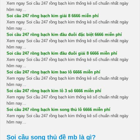
Xem ngay Soi cầu 247 rồng bạch kim thống kê số chuẩn nhất ngày
hôm nay…
Soi cầu 247 rồng bạch kim giải 8 6666 miễn phí
Xem ngay Soi cầu 247 rồng bạch kim thống kê số chuẩn nhất ngày
hôm nay…
Soi cầu 247 rồng bạch kim đầu đuôi đặc biệt 6666 miễn phí
Xem ngay Soi cầu 247 rồng bạch kim thống kê số chuẩn nhất ngày
hôm nay…
Soi cầu 247 rồng bạch kim đầu đuôi giải 8 6666 miễn phí
Xem ngay Soi cầu 247 rồng bạch kim thống kê số chuẩn nhất ngày
hôm nay…
Soi cầu 247 rồng bạch kim bao lô 6666 miễn phí
Xem ngay Soi cầu 247 rồng bạch kim thống kê số chuẩn nhất ngày
hôm nay…
Soi cầu 247 rồng bạch kim lô 3 số 6666 miễn phí
Xem ngay Soi cầu 247 rồng bạch kim thống kê số chuẩn nhất ngày
hôm nay…
Soi cầu 247 rồng bạch kim song thủ lô 6666 miễn phí
Xem ngay Soi cầu 247 rồng bạch kim thống kê số chuẩn nhất ngày
hôm nay…
Soi cầu song thủ đề mb là gì?