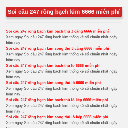
Soi cầu 247 rồng bạch kim 6666 miễn phí
Soi cầu 247 rồng bạch kim bạch thủ 3 càng 6666 miễn phí
Xem ngay Soi cầu 247 rồng bạch kim thống kê số chuẩn nhất ngày
hôm nay…
Soi cầu 247 rồng bạch kim song thủ 3 càng 6666 miễn phí
Xem ngay Soi cầu 247 rồng bạch kim thống kê số chuẩn nhất ngày
hôm nay…
Soi cầu 247 rồng bạch kim bạch thủ lô 6666 miễn phí
Xem ngay Soi cầu 247 rồng bạch kim thống kê số chuẩn nhất ngày
hôm nay…
Soi cầu 247 rồng bạch kim song thủ lô 6666 miễn phí
Xem ngay Soi cầu 247 rồng bạch kim thống kê số chuẩn nhất ngày
hôm nay…
Soi cầu 247 rồng bạch kim bạch thủ lô kép 6666 miễn phí
Xem ngay Soi cầu 247 rồng bạch kim thống kê số chuẩn nhất ngày
hôm nay…
Soi cầu 247 rồng bạch kim song thủ lô kép 6666 miễn phí
Xem ngay Soi cầu 247 rồng bạch kim thống kê số chuẩn nhất ngày