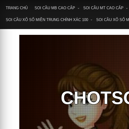
Skip
to
TRANG CHỦ
SOI CẦU MB CAO CẤP
SOI CẦU MT CAO CẤP
content
SOI CẦU XỔ SỐ MIỀN TRUNG CHÍNH XÁC 100
SOI CẦU XỔ SỐ M
CHOTS