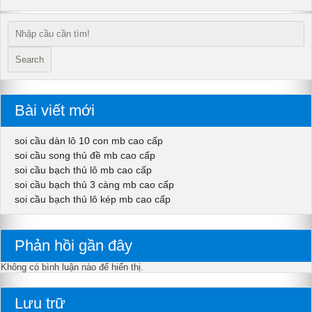
cầu
song
thủ
lô
mb
cao
Search
cấp
Bài viết mới
soi cầu dàn lô 10 con mb cao cấp
soi cầu song thủ đề mb cao cấp
soi cầu bạch thủ lô mb cao cấp
soi cầu bạch thủ 3 càng mb cao cấp
soi cầu bạch thủ lô kép mb cao cấp
Phản hồi gần đây
Không có bình luận nào để hiển thị.
Lưu trữ