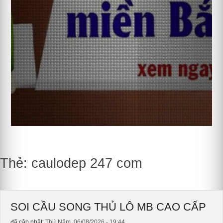
Thẻ:
caulodep 247 com
SOI CẦU SONG THỦ LÔ MB CAO CẤP
đã câp nhật:
Thứ Năm, 06/08/2026 - 19:44