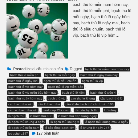
bạch thủ lô miền nam hôm nay,
bạch thủ lô miễn phí, bạch thủ lô
mỗi ngày, bạch thủ lô ngày hôm
nay, bạch thủ lô ngày mai, bạch
thủ lô siêu chuẩn, bạch thủ lô
vip, bạch thủ lô vip hôm…
Posted in
soi cầu mb cao cấp
Tagged
bạch thủ lô miền nam hôm nay
,
,
,
,
bạch thủ lô miễn phí
bạch thủ lô mỗi ngày
bạch thủ lô ngày hôm nay
,
,
,
bạch thủ lô ngày mai
bạch thủ lô siêu chuẩn
bạch thủ lô vip
,
,
bạch thủ lô vip hôm nay
bạch thủ lô vip miền bắc
,
,
,
bạch thủ lô vip miền bắc hôm nay
bạch thủ lô xiên
bạch thủ lô xiên 4
,
,
,
,
bạch thủ ngày hôm nay
bạch thủ vip
cao thu lo khung
câu bạch thủ lô
,
,
,
cau bach thu mb
cầu lô bạch thủ
cầu lô de bạch thủ chính xác 100
,
,
,
,
cầu vip bạch thủ mb
caulodep 247 com
dàn de bạch thủ
lo 2nhay
,
,
,
lô bạch thủ
lo bach thu 888
lo bach thu dep trong ngay
,
,
,
lô bạch thủ khung 3 ngày
lô bạch thủ khung 5
lô bạch thủ khung max 3 ngày
,
,
,
lô bạch thủ miền nam
lô kép rồng bạch kim
lô khung 5 ngày 247
ở
127 bình luận
lobachthu247
soi