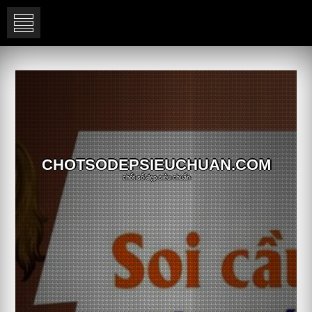
Skip
to
content
CHOTSODEPSIEUCHUAN.COM
chốt số đẹp siêu chuẩn