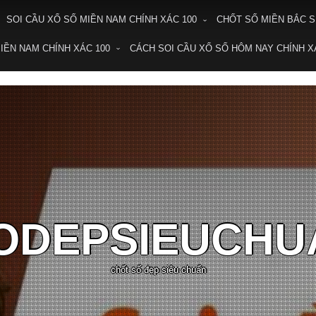
SOI CẦU XỔ SỐ MIỀN NAM CHÍNH XÁC 100
CHỐT SỐ MIỀN BẮC S
IỀN NAM CHÍNH XÁC 100
CÁCH SOI CẦU XỔ SỐ HÔM NAY CHÍNH X
ODEPSIEUCHU
chốt số đẹp siêu chuẩn