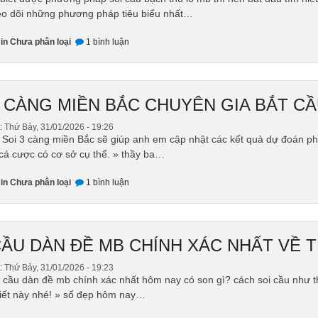
ngày
eo dõi những phương pháp tiêu biểu nhất…
07/05/2026
ở
 in Chưa phân loại
1 bình luận
phương
pháp
soi
cầu
bạch
thủ
3 CÀNG MIỀN BẮC CHUYÊN GIA BẮT CẦU
lô
mb
t:
Thứ Bảy, 31/01/2026 - 19:26
ngày
 Soi 3 càng miền Bắc sẽ giúp anh em cập nhật các kết quả dự đoán p
07/05/2026
cá cược có cơ sở cụ thể. » thầy ba…
ở
 in Chưa phân loại
1 bình luận
soi
3
càng
miền
bắc
chuyên
CẦU DÀN ĐỀ MB CHÍNH XÁC NHẤT VỀ T
gia
bắt
t:
Thứ Bảy, 31/01/2026 - 19:23
cầu
i cầu dàn đề mb chính xác nhất hôm nay có son gì? cách soi cầu như th
lô
ngày
viết này nhé! » số đẹp hôm nay…
07/05/2026