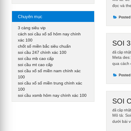
đọc và th
Chuyên mục
Posted
3 càng siêu vip
cách soi cầu xổ số hôm nay chính
xác 100
SOI 
chốt số miền bắc siêu chuẩn
soi cầu 247 chính xác 100
đã câp nhậ
Meta des:
soi cầu mb cao cấp
qua cách 
soi cầu mt cao cấp
soi cầu xổ số miền nam chính xác
Posted
100
soi cầu xổ số miền trung chính xác
100
soi cầu xsmb hôm nay chính xác 100
SOI 
đã câp nhậ
Mô tả: So
dưới bài 