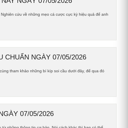
NAY NGÀY 07/05/2026
g. Nghiên cứu về những mẹo cá cược cực kỳ hiệu quả để anh
 CHUẨN NGÀY 07/05/2026
cùng tham khảo những bí kíp soi cầu dưới đây, để qua đó
GÀY 07/05/2026
 từ những thông tin cơ bản. Nói cách khác thì bạn có thể