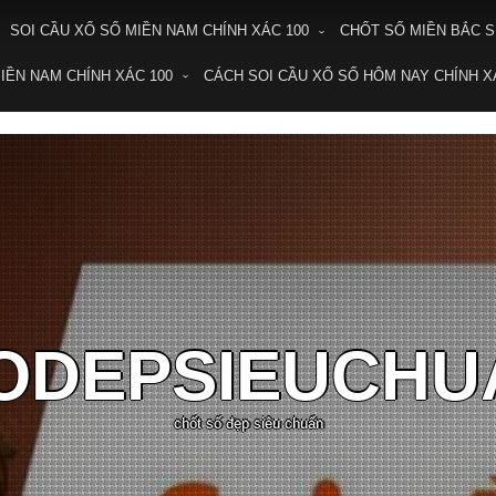
SOI CẦU XỔ SỐ MIỀN NAM CHÍNH XÁC 100
CHỐT SỐ MIỀN BẮC S
IỀN NAM CHÍNH XÁC 100
CÁCH SOI CẦU XỔ SỐ HÔM NAY CHÍNH X
ODEPSIEUCHU
chốt số đẹp siêu chuẩn