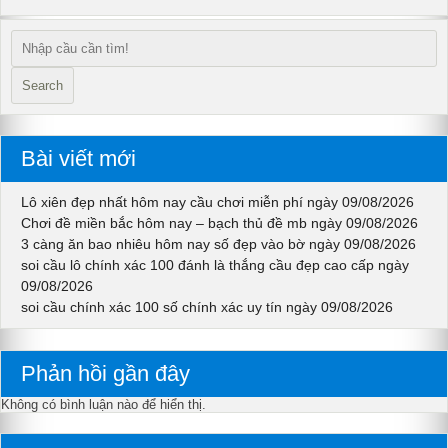
cầu
lô
xiên
4
mb
cao
Search
cấp
Bài viết mới
Lô xiên đẹp nhất hôm nay cầu chơi miễn phí ngày 09/08/2026
Chơi đề miền bắc hôm nay – bạch thủ đề mb ngày 09/08/2026
3 càng ăn bao nhiêu hôm nay số đẹp vào bờ ngày 09/08/2026
soi cầu lô chính xác 100 đánh là thắng cầu đẹp cao cấp ngày
09/08/2026
soi cầu chính xác 100 số chính xác uy tín ngày 09/08/2026
Phản hồi gần đây
Không có bình luận nào để hiển thị.