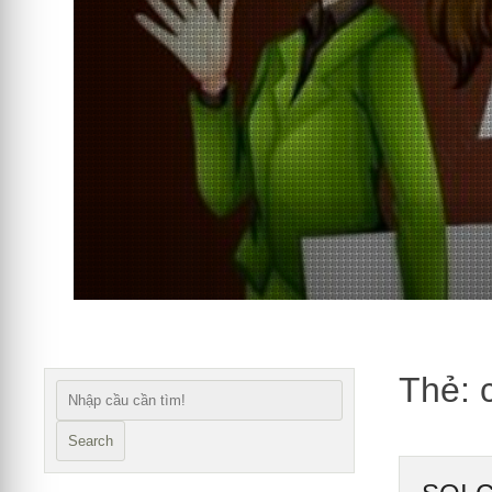
Thẻ:
Search