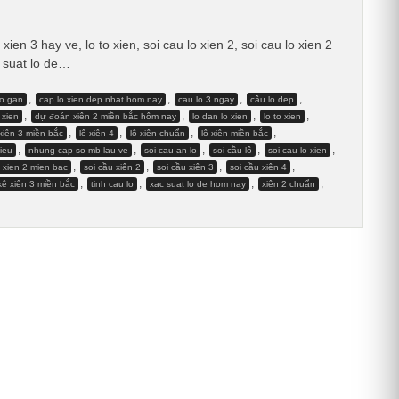
xien 3 hay ve, lo to xien, soi cau lo xien 2, soi cau lo xien 2
c suat lo de…
,
,
,
,
lo gan
cap lo xien dep nhat hom nay
cau lo 3 ngay
câu lo dep
,
,
,
,
 xien
dự đoán xiên 2 miền bắc hôm nay
lo dan lo xien
lo to xien
,
,
,
,
 xiên 3 miền bắc
lô xiên 4
lô xiên chuẩn
lô xiên miền bắc
,
,
,
,
,
ieu
nhung cap so mb lau ve
soi cau an lo
soi cầu lô
soi cau lo xien
,
,
,
,
o xien 2 mien bac
soi cầu xiên 2
soi cầu xiên 3
soi cầu xiên 4
,
,
,
,
kê xiên 3 miền bắc
tinh cau lo
xac suat lo de hom nay
xiên 2 chuẩn
i
ầu
iên
b
ao
ấp