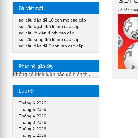
SOI 
Bài viết mới
đã câp nhậ
soi cầu dàn đề 10 con mb cao cấp
soi cầu bạch thủ lô mb cao cấp
soi cầu lô xiên 4 mb cao cấp
soi cầu song thủ lô mb cao cấp
soi cầu dàn đề 6 con mb cao cấp
Phản hồi gần đây
Không có bình luận nào để hiển thị.
Lưu trữ
Tháng 6 2026
Tháng 5 2026
Tháng 4 2026
Tháng 3 2026
Tháng 2 2026
Tháng 1 2026