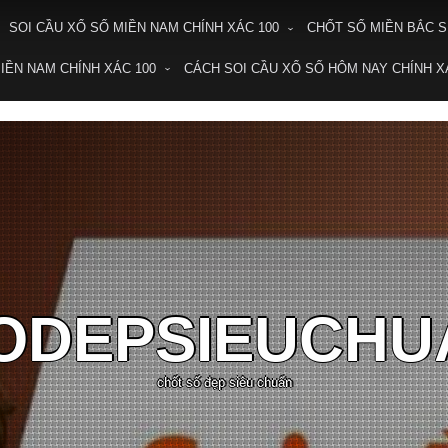
SOI CẦU XỔ SỐ MIỀN NAM CHÍNH XÁC 100
CHỐT SỐ MIỀN BẮC S
IỀN NAM CHÍNH XÁC 100
CÁCH SOI CẦU XỔ SỐ HÔM NAY CHÍNH X
ODEPSIEUCHU
chốt số đẹp siêu chuẩn