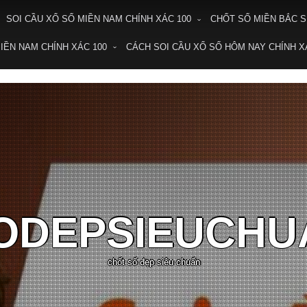
SOI CẦU XỔ SỐ MIỀN NAM CHÍNH XÁC 100
CHỐT SỐ MIỀN BẮC S
IỀN NAM CHÍNH XÁC 100
CÁCH SOI CẦU XỔ SỐ HÔM NAY CHÍNH X
ODEPSIEUCHU
chốt số đẹp siêu chuẩn