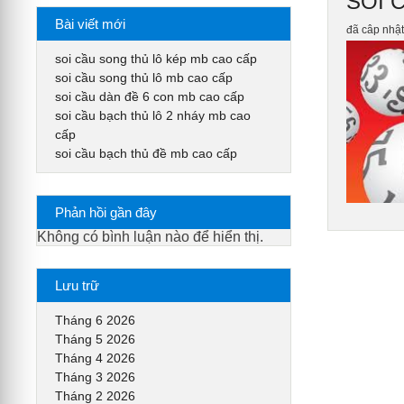
SOI 
Bài viết mới
đã câp nhậ
soi cầu song thủ lô kép mb cao cấp
soi cầu song thủ lô mb cao cấp
soi cầu dàn đề 6 con mb cao cấp
soi cầu bạch thủ lô 2 nháy mb cao
cấp
soi cầu bạch thủ đề mb cao cấp
Phản hồi gần đây
Không có bình luận nào để hiển thị.
Lưu trữ
Tháng 6 2026
Tháng 5 2026
Tháng 4 2026
Tháng 3 2026
Tháng 2 2026