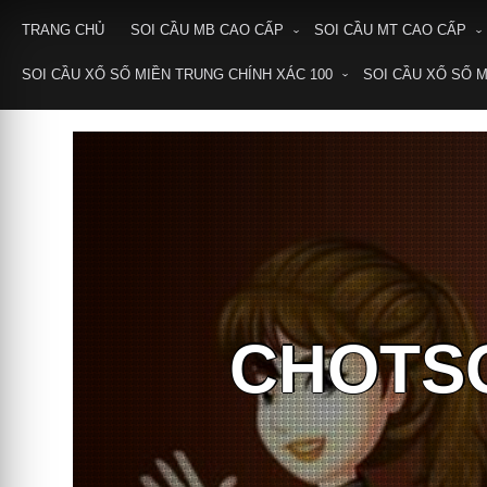
Skip
to
TRANG CHỦ
SOI CẦU MB CAO CẤP
SOI CẦU MT CAO CẤP
content
SOI CẦU XỔ SỐ MIỀN TRUNG CHÍNH XÁC 100
SOI CẦU XỔ SỐ M
CHOTS