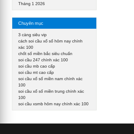
Tháng 1 2026
Chuyên mục
3 càng siêu vip
cách soi cầu xổ số hôm nay chính
xác 100
chốt số miền bắc siêu chuẩn
soi cầu 247 chính xác 100
soi cầu mb cao cấp
soi cầu mt cao cấp
soi cầu xổ số miền nam chính xác
100
soi cầu xổ số miền trung chính xác
100
soi cầu xsmb hôm nay chính xác 100