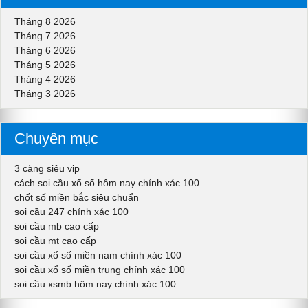
Tháng 8 2026
Tháng 7 2026
Tháng 6 2026
Tháng 5 2026
Tháng 4 2026
Tháng 3 2026
Chuyên mục
3 càng siêu vip
cách soi cầu xổ số hôm nay chính xác 100
chốt số miền bắc siêu chuẩn
soi cầu 247 chính xác 100
soi cầu mb cao cấp
soi cầu mt cao cấp
soi cầu xổ số miền nam chính xác 100
soi cầu xổ số miền trung chính xác 100
soi cầu xsmb hôm nay chính xác 100