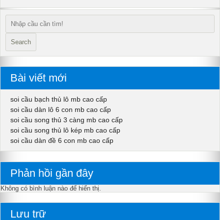
cầu
lô
xiên
4
mb
cao
Search
cấp
Bài viết mới
soi cầu bạch thủ lô mb cao cấp
soi cầu dàn lô 6 con mb cao cấp
soi cầu song thủ 3 càng mb cao cấp
soi cầu song thủ lô kép mb cao cấp
soi cầu dàn đề 6 con mb cao cấp
Phản hồi gần đây
Không có bình luận nào để hiển thị.
Lưu trữ