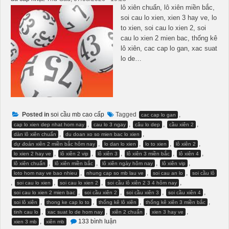
lô xiên chuẩn, lô xiên miền bắc,
soi cau lo xien, xien 3 hay ve, lo
to xien, soi cau lo xien 2, soi
cau lo xien 2 mien bac, thống kê
lô xiên, cac cap lo gan, xac suat
lo de…
Posted in
soi cầu mb cao cấp
Tagged
,
cac cap lo gan
,
,
,
,
cap lo xien dep nhat hom nay
cau lo 3 ngay
câu lo dep
cầu xiên 2
,
,
dàn lô xiên chuẩn
du doan xo so mien bac lo xien
,
,
,
,
dự đoán xiên 2 miền bắc hôm nay
lo dan lo xien
lo to xien
lô xiên 2
,
,
,
,
,
lo xien 2 hay ve
lô xiên 2 vip
lô xiên 3
lô xiên 3 miền bắc
lô xiên 4
,
,
,
,
lô xiên chuẩn
lô xiên miền bắc
lô xiên ngày hôm nay
lô xiên vip
,
,
,
loto hom nay ve bao nhieu
nhung cap so mb lau ve
soi cau an lo
soi cầu lô
,
,
,
,
soi cau lo xien
soi cau lo xien 2
soi cầu lô xiên 2 3 4 hôm nay
,
,
,
,
soi cau lo xien 2 mien bac
soi cầu xiên 2
soi cầu xiên 3
soi cầu xiên 4
,
,
,
,
soi lô xiên
thong ke cap lo to
thống kê lô xiên
thống kê xiên 3 miền bắc
,
,
,
,
tinh cau lo
xac suat lo de hom nay
xiên 2 chuẩn
xien 3 hay ve
ở
,
133 bình luận
xien 3 mb
xiên mb
soi