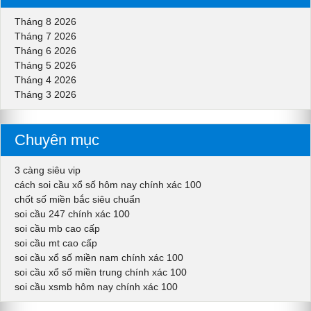
Tháng 8 2026
Tháng 7 2026
Tháng 6 2026
Tháng 5 2026
Tháng 4 2026
Tháng 3 2026
Chuyên mục
3 càng siêu vip
cách soi cầu xổ số hôm nay chính xác 100
chốt số miền bắc siêu chuẩn
soi cầu 247 chính xác 100
soi cầu mb cao cấp
soi cầu mt cao cấp
soi cầu xổ số miền nam chính xác 100
soi cầu xổ số miền trung chính xác 100
soi cầu xsmb hôm nay chính xác 100