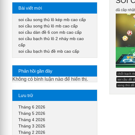
SOI 
Bài viết mới
đã câp nhậ
soi cầu song thủ lô kép mb cao cấp
soi cầu song thủ lô mb cao cấp
soi cầu dàn đề 6 con mb cao cấp
soi cầu bạch thủ lô 2 nháy mb cao
cấp
soi cầu bạch thủ đề mb cao cấp
Phản hồi gần đây
chốt bạch t
Không có bình luận nào để hiển thị.
soi cầu đề 
song thủ đề
Lưu trữ
Tháng 6 2026
Tháng 5 2026
Tháng 4 2026
Tháng 3 2026
Tháng 2 2026