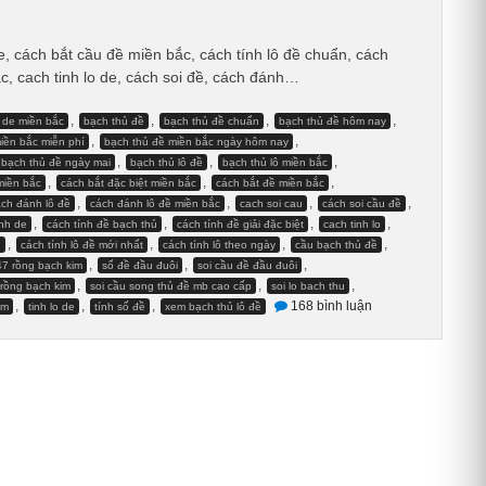
de, cách bắt cầu đề miền bắc, cách tính lô đề chuẩn, cách
, cach tinh lo de, cách soi đề, cách đánh…
,
,
,
,
 de miền bắc
bạch thủ đề
bạch thủ đề chuẩn
bạch thủ đề hôm nay
,
,
iền bắc miễn phí
bạch thủ đề miền bắc ngày hôm nay
,
,
,
bạch thủ đề ngày mai
bạch thủ lô đề
bạch thủ lô miền bắc
,
,
,
miền bắc
cách bắt đặc biệt miền bắc
cách bắt đề miền bắc
,
,
,
,
ch đánh lô đề
cách đánh lô đề miền bắc
cach soi cau
cách soi cầu đề
,
,
,
,
inh de
cách tính đề bạch thủ
cách tính đề giải đặc biệt
cach tinh lo
,
,
,
,
n
cách tính lô đề mới nhất
cách tính lô theo ngày
cầu bạch thủ đề
,
,
,
7 rồng bạch kim
số đề đầu đuôi
soi cầu đề đầu đuôi
,
,
,
rồng bạch kim
soi cầu song thủ đề mb cao cấp
soi lo bach thu
ở
,
,
,
168 bình luận
im
tinh lo de
tính số đề
xem bạch thủ lô đề
soi
cầu
song
thủ
đề
mb
cao
cấp