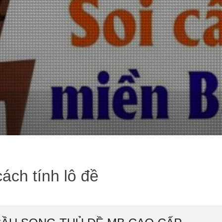
cách tính lô đề