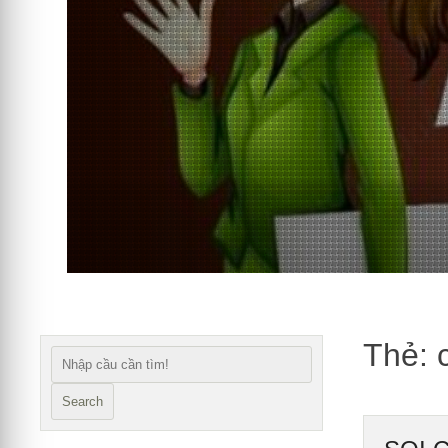
Thẻ:
Search