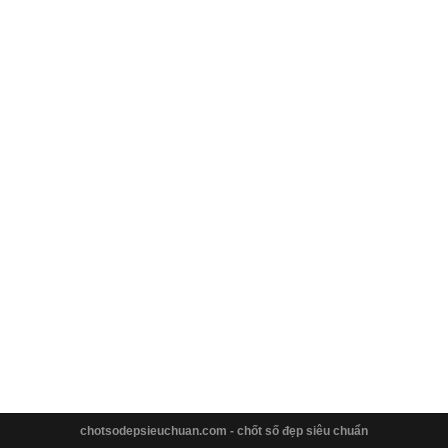
chotsodepsieuchuan.com - chốt số đẹp siêu chuẩn