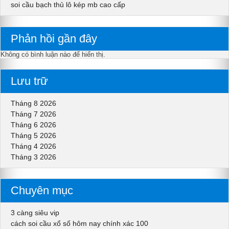
soi cầu bạch thủ lô kép mb cao cấp
Phản hồi gần đây
Không có bình luận nào để hiển thị.
Lưu trữ
Tháng 8 2026
Tháng 7 2026
Tháng 6 2026
Tháng 5 2026
Tháng 4 2026
Tháng 3 2026
Chuyên mục
3 càng siêu vip
cách soi cầu xổ số hôm nay chính xác 100