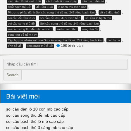
,
,
,
cách tính lô đề mới nhất
cách tính lô theo ngày
cầu bạch thủ đề
,
,
,
chốt bạch thủ đề
đề đầu đuôi
lo bach thu mien bac
,
,
Phương pháp đánh Soi cầu song thủ đề mb 247 rồng bạch kim
số đề đầu đuôi
,
,
,
soi cầu đề đầu đuôi
soi cầu đề đầu đuôi miền bắc
soi cầu lô bạch thủ
,
,
soi cầu song thủ đề
Soi cầu song thủ đề mb 247 rồng bạch kim
,
,
,
soi cầu song thủ đề mb cao cấp
soi lo bach thu
song thủ đề
,
song thủ đề hôm nay
,
,
Tập hợp từ nhiều website Soi cầu song thủ đề mb 247 rồng bạch kim
tinh lo de
ở
,
168 bình luận
tính số đề
xem bạch thủ lô đề
soi
cầu
song
thủ
đề
mb
cao
Search
cấp
Bài viết mới
soi cầu dàn lô 10 con mb cao cấp
soi cầu song thủ đề mb cao cấp
soi cầu bạch thủ lô mb cao cấp
soi cầu bạch thủ 3 càng mb cao cấp