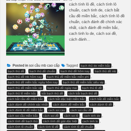
cách tính lô đề, cách tính lô
chuẩn, cach tinh de, cách bắt
cầu đề miền bắc, cách tính lô đề
chuẩn, cách đánh đề chính xác
nhất, cách đánh đề miền bắc,
cach tinh lo de, cách soi đề,
cách đánh…
Posted in
soi cầu mb cao cấp
Tagged
,
bạch thủ de miền bắc
,
,
,
,
bạch thủ đề
bạch thủ đề chuẩn
bạch thủ đề hôm nay
bạch thủ đề mb
,
,
bạch thủ đề mb hôm nay
bạch thủ đề miền bắc miễn phí
,
,
bạch thủ đề miền bắc ngày hôm nay
bạch thủ đề miền bắc siêu vip
,
,
,
bạch thủ đề miền bắc vip
bạch thủ đề ngày mai
bạch thủ lô đề
,
,
,
bạch thủ lô miền bắc
bắt bạch thủ đề
cách bắt bạch thủ đề
,
,
,
cách bắt cầu đề miền bắc
cách bắt đặc biệt miền bắc
cách bắt đề miền bắc
,
,
,
cách đánh đề chính xác nhất
cách đánh đề miền bắc
cách đánh lô đề
,
,
,
cách đánh lô đề miền bắc
cach soi cau
cách soi cầu đề
,
,
,
,
cách soi cầu miền bắc
cách soi đề
cách soi lô
cach tinh de
,
,
,
cách tính đề bạch thủ
cách tính đề giải đặc biệt
cach tinh lo
,
,
,
cách tính lô chuẩn
cách tính lô đề
cách tính lô đề chuẩn