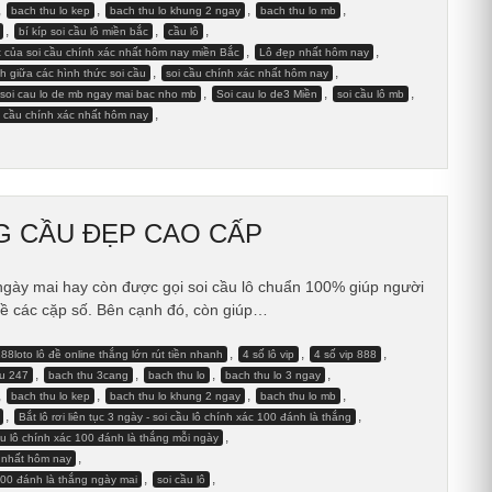
,
,
,
,
bach thu lo kep
bach thu lo khung 2 ngay
bach thu lo mb
,
,
,
bí kíp soi cầu lô miền bắc
cầu lô
,
,
t của soi cầu chính xác nhất hôm nay miền Bắc
Lô đẹp nhất hôm nay
,
,
h giữa các hình thức soi cầu
soi cầu chính xác nhất hôm nay
,
,
,
soi cau lo de mb ngay mai bac nho mb
Soi cau lo de3 Miền
soi cầu lô mb
,
 cầu chính xác nhất hôm nay
NG CẦU ĐẸP CAO CẤP
ngày mai hay còn được gọi soi cầu lô chuẩn 100% giúp người
về các cặp số. Bên cạnh đó, còn giúp…
,
,
,
88loto lô đề online thắng lớn rút tiền nhanh
4 số lô vip
4 số vip 888
,
,
,
,
hu 247
bach thu 3cang
bach thu lo
bach thu lo 3 ngay
,
,
,
,
bach thu lo kep
bach thu lo khung 2 ngay
bach thu lo mb
,
,
Bắt lô rơi liên tục 3 ngày - soi cầu lô chính xác 100 đánh là thắng
,
u lô chính xác 100 đánh là thắng mỗi ngày
,
 nhất hôm nay
,
,
00 đánh là thắng ngày mai
soi cầu lô