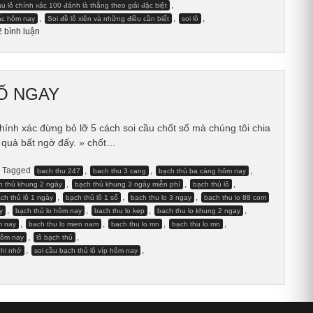
,
ầu lô chính xác 100 đánh là thắng theo giải đặc biệt
,
,
,
Bắc hôm nay
Soi đề lô xiên và những điều cần biết
soi lô
ở
2 bình luận
soi
cầu
lô
chính
xác
100
SỐ NGAY
đánh
là
thắng
hính xác đừng bỏ lỡ 5 cách soi cầu chốt số mà chúng tôi chia
cầu
đẹp
u quả bất ngờ đấy. » chốt…
cao
cấp
Tagged
,
,
,
bach thu 247
bach thu 3 cang
bạch thủ ba càng hôm nay
,
,
,
h thủ khung 2 ngày
bạch thủ khung 3 ngày miễn phí
bạch thủ lô
,
,
,
ch thủ lô 1 ngày
bạch thủ lô 1 số
bach thu lo 3 ngay
bach thu lo 88 com
,
,
,
,
y
bạch thủ lo hôm nay
bach thu lo kep
bach thu lo khung 2 ngay
,
,
,
,
m nay
bach thu lo mien nam
bach thu lo mn
bạch thu lo mn
,
,
hôm nay
lô bạch thủ
,
,
ghi nhớ
soi cầu bạch thủ lô víp hôm nay