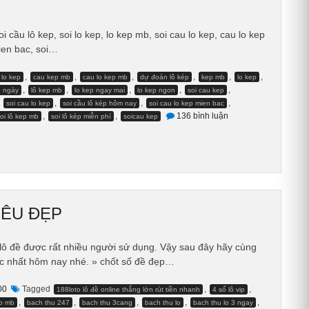
i cầu lô kep, soi lo kep, lo kep mb, soi cau lo kep, cau lo kep
ien bac, soi…
,
,
,
,
,
,
 lo kep
cau kep mb
cau lo kep mb
dự đoán lô kép
kep mb
lo kep
,
,
,
,
,
3 ngày
lô kep mb
lo kep ngay mai
lo kep ngon
soi cau kep
,
,
,
,
soi cau lo kep
soi cầu lô kép hôm nay
soi cau lo kep mien bac
ở
,
,
136 bình luận
oi lô kep mb
soi lô kép miễn phí
soicau kep
soi
cầu
song
thủ
lô
kép
mb
cao
cấp
IÊU ĐẸP
lô đề được rất nhiều người sử dụng. Vậy sau đây hãy cùng
ác nhất hôm nay nhé. » chốt số đề đẹp…
00
Tagged
,
,
188loto lô đề online thắng lớn rút tiền nhanh
4 số lô vip
,
,
,
,
,
o mb
bach thu 247
bach thu 3cang
bach thu lo
bach thu lo 3 ngay