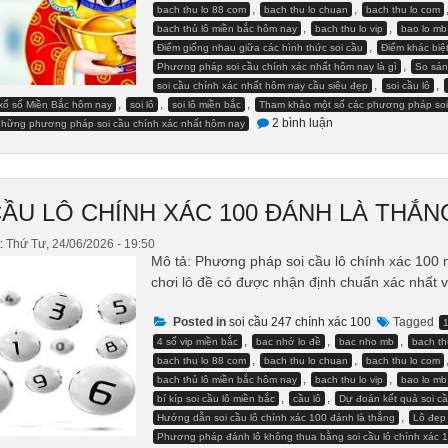
,
,
bach thu lo 88 com
bach thu lo chuan
bach thu lo com
,
,
bach thủ lô miền bắc hôm nay
bach thu lo vip
bao lo mb
,
Điểm giống nhau giữa các hình thức soi cầu
Điểm khác biệ
,
Phương pháp soi cầu chính xác nhất hôm nay là gì
So sán
,
,
soi cầu chính xác nhất hôm nay cầu siêu đẹp
soi cầu lô
,
,
,
o xổ số Miền Bắc hôm nay
soi lô
soi lô miền bắc
Tham khảo một số các phương pháp soi
ở
2 bình luận
những phương pháp soi cầu chính xác nhất hôm nay
soi
cầu
chính
xác
nhất
hôm
CẦU LÔ CHÍNH XÁC 100 ĐÁNH LÀ THẮ
nay
cầu
t:
Thứ Tư, 24/06/2026 - 19:50
siêu
Mô tả: Phương pháp soi cầu lô chính xác 100 
đẹp
chơi lô đề có được nhận định chuẩn xác nhất 
Posted in
soi cầu 247 chính xác 100
Tagged
1
,
,
,
4 số vip miền bắc
bac nhớ lo đề
bac nho mb
bach t
,
,
bach thu lo 88 com
bach thu lo chuan
bach thu lo com
,
,
bach thủ lô miền bắc hôm nay
bach thu lo vip
bao lo mb
,
,
bí kíp soi cầu lô miền bắc
cầu lô
Dự đoán kết quả soi cầ
,
Hướng dẫn soi cầu lô chính xác 100 đánh là thắng
Lô đẹp
Phương pháp đánh lô không thua bằng soi cầu lô chính xác 1