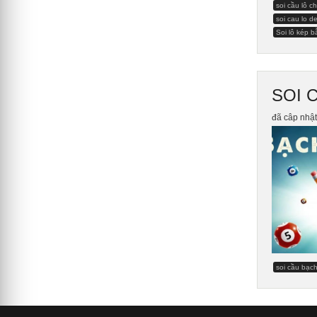
soi cầu lô c
soi cau lo 
Soi lô kép b
SOI 
đã câp nhậ
soi cầu bạch