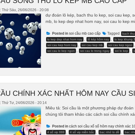
CẦU SONG THỦ LÔ KÉP MB CAO CẤP
t:
Thứ Sáu, 26/06/2026 - 20:08
dự đoán lô kép, bach thu lo kep, soi cau kep, so
mb, lo kep dep nhat hom nay, soi cau lo kep m
Posted in
soi cầu mb cao cấp
Tagged
bach thu
,
,
lo kep dep nhat hom nay
lô kép hôm nay
lo kep khung 
,
,
soi cau kep hom nay
soi cau kep mb
soi cau kep ngon
,
,
,
soi cau lo kep ngon
soi cau lo trong ngay
soi lo kep
s
CẦU CHÍNH XÁC NHẤT HÔM NAY CẦU S
t:
Thứ Tư, 24/06/2026 - 20:14
Miêu tả: Soi cầu là một phương pháp dự đoán 
chúng tôi tham khảo các cách soi cầu chính x
Posted in
cách soi cầu xổ số hôm nay chính xác 1
,
,
,
4 số vip 888
4 số vip miền bắc
bac nhớ lo đề
bac nh