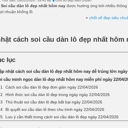
t:
Thứ Sáu, 16/01/2026 - 18:42
by
chốt số đẹp siêu chuẩn
:
Soi cầu dàn lô đẹp nhất hôm nay
được hưởng ứng bởi nhiều thông t
lợi nhuận khổng lồ.
»
chốt số đẹp siêu chu
hật cách soi cầu dàn lô đẹp nhất hôm 
c lục
ập nhật cách soi cầu dàn lô đẹp nhất hôm nay dễ trúng lớn ngày
oi cầu minh ngọc dàn lô đẹp nhất hôm nay miễn phí ngày 22/04/2
Cách soi cầu dàn lô đẹp đơn giản ngày 22/04/2026
Hình thức soi cầu dàn lô đẹp trong ngày ngày 22/04/2026
Thủ thuật soi cầu dàn lô đẹp bất bại ngày 22/04/2026
Bí quyết soi cầu dàn lô theo chu trinh ngày 22/04/2026
Lưu ý cần thiết trong cách soi cầu dàn lô đẹp ngày 22/04/2026