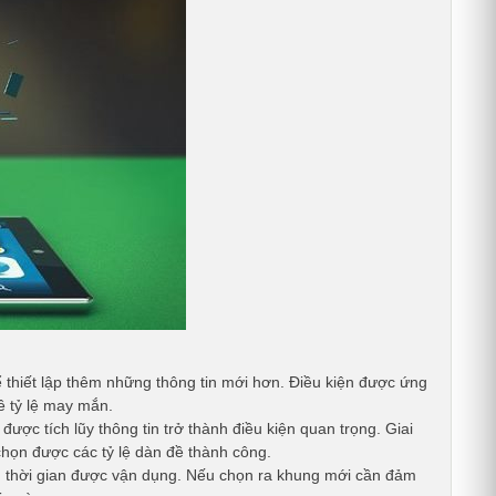
ể thiết lập thêm những thông tin mới hơn. Điều kiện được ứng
ề tỷ lệ may mắn.
ợc tích lũy thông tin trở thành điều kiện quan trọng. Giai
chọn được các tỷ lệ dàn đề thành công.
g thời gian được vận dụng. Nếu chọn ra khung mới cần đảm