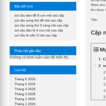
đã câp nhậ
Meta des
Bài viết mới
thu được 
soi cầu dàn đề 8 con mb cao cấp
Title:
soi cầu song thủ đề mb cao cấp
soi cầu song thủ 3 càng mb cao cấp
soi cầu dàn lô 4 con mb cao cấp
Cập n
soi cầu lô xiên 3 mb cao cấp
Mụ
Phản hồi gần đây
Không có bình luận nào để hiển thị.
C
s
Lưu trữ
Tháng 6 2026
Tháng 5 2026
Tháng 4 2026
Tháng 3 2026
Tháng 2 2026
Tháng 1 2026