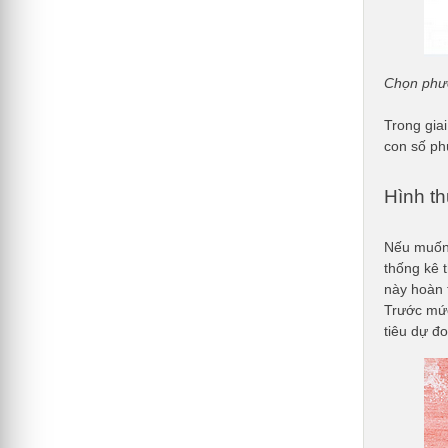
Chọn phươ
Trong gia
con số ph
Hình th
Nếu muốn 
thống kê t
này hoàn 
Trước mức
tiêu dự đ