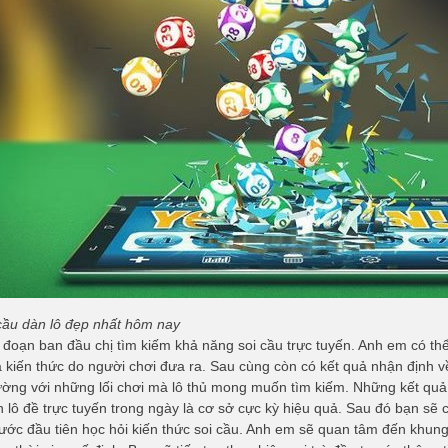
cầu dàn lô đẹp nhất hôm nay
i đoạn ban đầu chị tìm kiếm khả năng soi cầu trực tuyến. Anh em có th
à kiến thức do người chơi đưa ra. Sau cùng còn có kết quả nhận định v
ờng với những lối chơi mà lô thủ mong muốn tìm kiếm. Những kết quả đư
 lô đề trực tuyến trong ngày là cơ sở cực kỳ hiệu quả. Sau đó bạn sẽ 
ước đầu tiên học hỏi kiến thức soi cầu. Anh em sẽ quan tâm đến khun