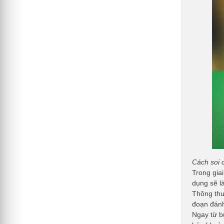
Cách soi 
Trong gia
dụng sẽ l
Thông thư
đoạn đánh
Ngay từ b