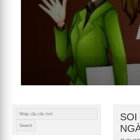
SOI
NGÀ
Search