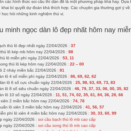
ến các hình thức soi cầu thì dàn đề là một phương pháp khá hay. Dựa t
n khai bí quyết dự đoán khá thích hợp. Các chuyên gia thường gợi ý v
ể học hỏi những kinh nghiệm thú vị.
ầu minh ngọc dàn lô đẹp nhất hôm nay miễ
ạch thủ lô đẹp nhất ngày 22/04/2026 :
37
thủ lô kép mb hôm nay 22/04/2026 :
88
thủ lô miễn phí ngày 22/04/2026 :
53, 11
ong thủ lô kép hôm nay 22/04/2026 :
22 – 00
lô 2 nháy miền bắc 22/04/2026 :
81
àn lô 4 số miễn phí ngày 22/04/2026 :
86, 69, 62, 62
àn lô 6 số cực chuẩn ngày 22/04/2026 :
25, 98, 63, 69, 73, 83
àn lô 8 số siêu chuẩn ngày 22/04/2026 :
46, 79, 37, 33, 06, 00, 35, 82
àn lô 10 số ngày 22/04/2026 :
11, 51, 74, 02, 35, 61, 84, 36, 28, 66
ô xiên 2 miền bắc hôm nay 22/04/2026 :
74, 78
huẩn lô xiên 3 miền bắc hôm nay 22/04/2026 :
41, 56, 57
iễn phí lô xiên 4 miền bắc hôm nay 22/04/2026 :
30, 33, 60, 99
p ngày 22/04/2026 :
soi cầu bạch thủ lô mb cao cấp
p ngày 22/04/2026 :
soi cầu song thủ lô mb cao cấp