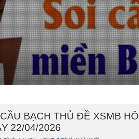
 CẦU BẠCH THỦ ĐỀ XSMB HÔ
Y 22/04/2026