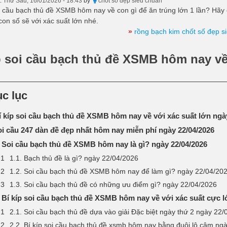
t:
Thứ Sáu, 16/01/2026 - 18:43
by
chốt số đẹp siêu chuẩn
i cầu bạch thủ đề XSMB hôm nay về con gì để ăn trúng lớn 1 lần? Hãy 
con số sẽ với xác suất lớn nhé.
»
rồng bạch kim chốt số đẹp s
p soi cầu bạch thủ đề XSMB hôm nay về
c lục
í kíp soi cầu bạch thủ đề XSMB hôm nay về với xác suất lớn ngà
oi cầu 247 dàn đề đẹp nhất hôm nay miễn phí ngày 22/04/2026
. Soi cầu bạch thủ đề XSMB hôm nay là gì? ngày 22/04/2026
1.1. Bạch thủ đề là gì? ngày 22/04/2026
1.2. Soi cầu bạch thủ đề XSMB hôm nay để làm gì? ngày 22/04/20
1.3. Soi cầu bạch thủ đề có những ưu điểm gì? ngày 22/04/2026
. Bí kíp soi cầu bạch thủ đề XSMB hôm nay về với xác suất cực l
2.1. Soi cầu bạch thủ đề dựa vào giải Đặc biệt ngày thứ 2 ngày 22
2.2. Bí kíp soi cầu bạch thủ đề xsmb hôm nay bằng đuôi lô câm ng