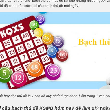
ực thấp. Vì thế, chơi bạch thủ đề mặc dù rất khó nhưng nhiều người vẫ
ời đã chọn đến cách soi cầu bạch thủ đề mỗi ngày.
đề hay độc thủ đề là 1 con đề duy nhất được đánh 1 lần trong 1 ván ch
oi cầu bạch thủ đề XSMB hôm nay để làm gì?
ngày