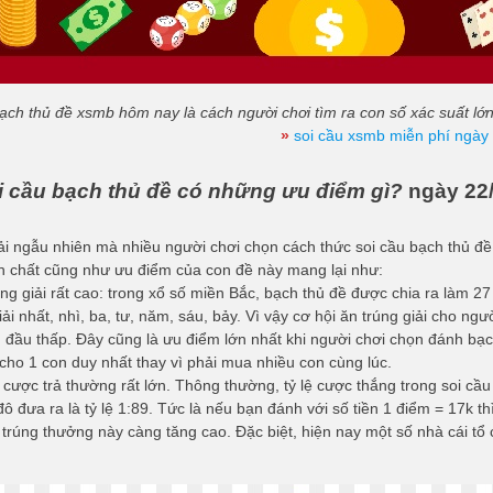
ạch thủ đề xsmb hôm nay là cách người chơi tìm ra con số xác suất lớ
»
soi cầu xsmb miễn phí ngày
oi cầu bạch thủ đề có những ưu điểm gì?
ngày 22
i ngẫu nhiên mà nhiều người chơi chọn cách thức soi cầu bạch thủ đề 
h chất cũng như ưu điểm của con đề này mang lại như:
úng giải rất cao: trong xổ số miền Bắc, bạch thủ đề được chia ra làm 2
iải nhất, nhì, ba, tư, năm, sáu, bảy. Vì vậy cơ hội ăn trúng giải cho ngườ
 đầu thấp. Đây cũng là ưu điểm lớn nhất khi người chơi chọn đánh bạc
 cho 1 con duy nhất thay vì phải mua nhiều con cùng lúc.
n cược trả thường rất lớn. Thông thường, tỷ lệ cược thắng trong soi 
đô đưa ra là tỷ lệ 1:89. Tức là nếu bạn đánh với số tiền 1 điểm = 17k 
ền trúng thưởng này càng tăng cao. Đặc biệt, hiện nay một số nhà cái t