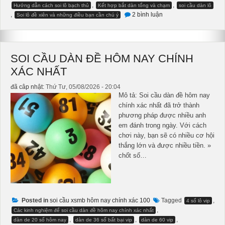
,
,
Hướng dẫn cách soi lô bạch thủ
Kết hợp bắt dàn tổng và chạm
soi cầu dàn lô
ở
,
2 bình luận
Soi lô đề xiên và những điều bạn cần chú ý
cách
soi
cầu
dàn
lô
tỷ
SOI CẦU DÀN ĐỀ HÔM NAY CHÍNH
lệ
XÁC NHẤT
trúng
99
thắng
đã câp nhật:
Thứ Tư, 05/08/2026 - 20:04
lớn
Mô tả: Soi cầu dàn đề hôm nay
chính xác nhất đã trở thành
phương pháp được nhiều anh
em đánh trong ngày. Với cách
chơi này, bạn sẽ có nhiều cơ hội
thắng lớn và được nhiều tiền. »
chốt số…
Posted in
soi cầu xsmb hôm nay chính xác 100
Tagged
,
4 số lô vip
,
Các kinh nghiệm để soi cầu dàn đề hôm nay chính xác nhất
,
,
,
dàn de 20 số hôm nay
dàn de 36 số bất bại vip
dàn de 60 vip