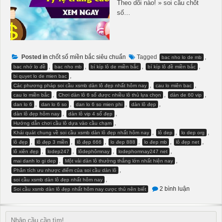
Theo dõi nào! » soi cầu chốt
số…
Posted in
chốt số miền bắc siêu chuẩn
Tagged
,
bac nho lo de mb
,
,
,
,
bac nhớ lo đề
bac nho mb
bí kíp lô de miền bắc
bí kíp lô đề miền bắc
,
bi quyet lo de mien bac
,
,
Các phương pháp soi cầu xsmb dàn lô đẹp nhất hôm nay
cau lo miên bac
,
,
,
cau lo miền bắc
Chơi dàn lô 6 số được nhiều lô thủ lựa chọn
dàn de 60 vip
,
,
,
,
dan lo 6
dan lo 6 so
dan lo 6 so mien phi
dàn lô đẹp
,
,
dàn lô đẹp hôm nay
dàn lô vip 4 số đẹp
,
Hướng dẫn chơi cầu lô dựa vào cầu chạm
,
,
,
Khái quát chung về soi cầu xsmb dàn lô đẹp nhất hôm nay
lô dep
lo dep org
,
,
,
,
,
,
lô đẹp
lô đẹp 3 miền
lô đẹp 666
lo đep 888
lo đep mb
lô đẹp net
,
,
,
,
lô xiên đẹp
lodep247
lôdephômnay
lodephomnay247 net
,
,
mai danh lo gi dep
Một vài dàn lô thường thắng lớn nhất hiện nay
,
Phân tích ưu nhược điểm của soi cầu dàn lô
,
soi cầu xsmb dàn lô đẹp nhất hôm nay
ở
2 bình luận
Soi cầu xsmb dàn lô đẹp nhất hôm nay cược thủ nên biết
soi
cầu
xsmb
dàn