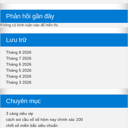
Phản hồi gần đây
Không có bình luận nào để hiển thị.
Lưu trữ
Tháng 8 2026
Tháng 7 2026
Tháng 6 2026
Tháng 5 2026
Tháng 4 2026
Tháng 3 2026
Chuyên mục
3 càng siêu vip
cách soi cầu xổ số hôm nay chính xác 100
chốt số miền bắc siêu chuẩn