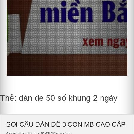
Thẻ:
dàn de 50 số khung 2 ngày
SOI CẦU DÀN ĐỀ 8 CON MB CAO CẤP
đã câp nhật:
Thứ Tư, 05/08/2026 - 20:05