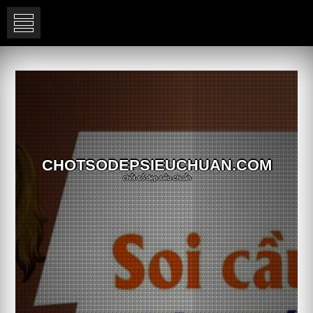
Skip
to
content
CHOTSODEPSIEUCHUAN.COM
chốt số đẹp siêu chuẩn