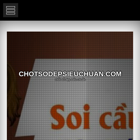
Skip
to
content
CHOTSODEPSIEUCHUAN.COM
chốt số đẹp siêu chuẩn