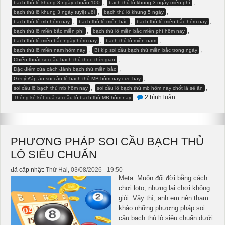
,
,
bạch thủ lô khung 3 ngày chuẩn 100
bạch thủ lô khung 3 ngày miễn phí
,
,
bạch thủ lô khung 3 ngày tuyệt đối
bạch thủ lô khung 5 ngày
,
,
,
bạch thủ lô mb hôm nay
bạch thủ lô miền bắc
bạch thủ lô miền bắc hôm nay
,
,
bạch thủ lô miền bắc miễn phí
bạch thủ lô miền bắc miễn phí hôm nay
,
,
bạch thủ lô miền bắc ngày hôm nay
bạch thủ lô miền nam
,
,
bạch thủ lô miền nam hôm nay
Bí kíp soi cầu bạch thủ miền bắc trong ngày
,
Chiến thuật soi cầu bạch thủ theo thời gian
,
Đặc điểm của cách đánh bạch thủ miền bắc
,
Gợi ý đáp án soi cầu lô bạch thủ MB hôm nay cực hay
,
,
soi cầu lô bạch thủ mb hôm nay
soi cầu lô bạch thủ mb hôm nay chốt là sẽ ăn
ở
2 bình luận
Thống kê kết quả soi cầu lô bạch thủ MB hôm nay
soi
cầu
lô
bạch
thủ
mb
PHƯƠNG PHÁP SOI CẦU BẠCH THỦ
hôm
LÔ SIÊU CHUẨN
nay
chốt
là
đã câp nhật:
Thứ Hai, 03/08/2026 - 19:50
sẽ
Meta: Muốn đổi đời bằng cách
ăn
chơi loto, nhưng lại chơi không
giỏi. Vậy thì, anh em nên tham
khảo những phương pháp soi
cầu bạch thủ lô siêu chuẩn dưới