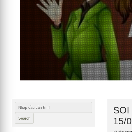
SOI
15/
Search