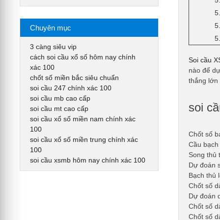
Chuyên mục
3 càng siêu vip
cách soi cầu xổ số hôm nay chính
Soi cầu X
xác 100
nào để dự
chốt số miền bắc siêu chuẩn
thắng lớn 
soi cầu 247 chính xác 100
soi cầu mb cao cấp
soi c
soi cầu mt cao cấp
soi cầu xổ số miền nam chính xác
100
Chốt số b
soi cầu xổ số miền trung chính xác
Cầu bạch 
100
Song thủ 
soi cầu xsmb hôm nay chính xác 100
Dự đoán s
Bạch thủ 
Chốt số d
Dự đoán d
Chốt số d
Chốt số d