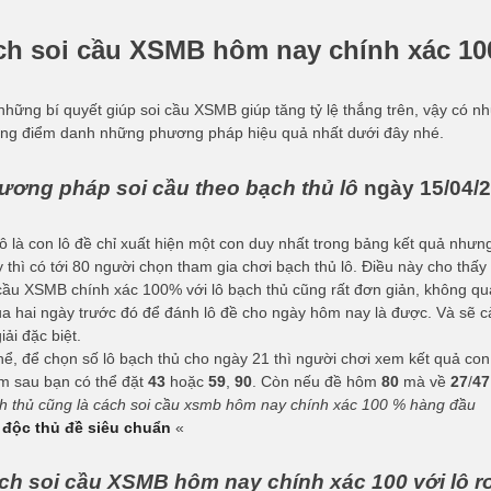
ch soi cầu XSMB hôm nay chính xác 100
những bí quyết giúp soi cầu XSMB giúp tăng tỷ lệ thắng trên, vậy có 
ùng điểm danh những phương pháp hiệu quả nhất dưới đây nhé.
hương pháp soi cầu theo bạch thủ lô
ngày 15/04/
lô là con lô đề chỉ xuất hiện một con duy nhất trong bảng kết quả nhưn
thì có tới 80 người chọn tham gia chơi bạch thủ lô. Điều này cho thấy 
cầu XSMB chính xác 100% với lô bạch thủ cũng rất đơn giản, không quá
ủa hai ngày trước đó để đánh lô đề cho ngày hôm nay là được. Và sẽ c
iải đặc biệt.
thể, để chọn số lô bạch thủ cho ngày 21 thì người chơi xem kết quả con
 sau bạn có thể đặt
43
hoặc
59
,
90
. Còn nếu đề hôm
80
mà về
27
/
47
ch thủ cũng là cách soi cầu xsmb hôm nay chính xác 100 % hàng đầu
 độc thủ đề siêu chuẩn
«
ách soi cầu XSMB hôm nay chính xác 100 với lô r