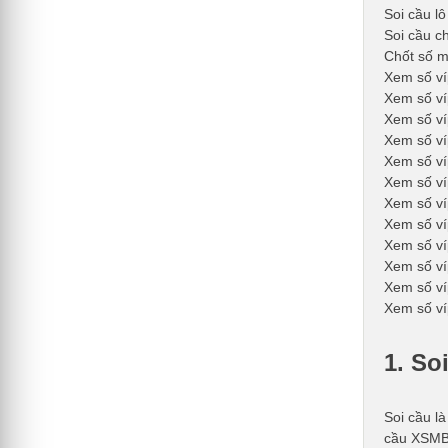
Soi cầu l
Soi cầu c
Chốt số m
Xem số ví
Xem số ví
Xem số ví
Xem số ví
Xem số ví
Xem số ví
Xem số ví
Xem số ví
Xem số ví
Xem số ví
Xem số ví
Xem số ví
1. So
Soi cầu là
cầu XSMB 