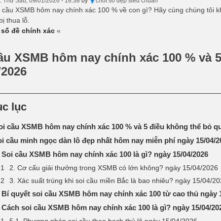
t:
Thứ Sáu, 09/01/2026 - 18:38
by
chốt số đẹp siêu chuẩn
i cầu XSMB hôm nay chính xác 100 % về con gì? Hãy cùng chúng tôi k
ị thua lỗ.
 số đề chính xác
«
ầu XSMB hôm nay chính xác 100 % và 5
/2026
c lục
oi cầu XSMB hôm nay chính xác 100 % và 5 điều không thể bỏ qu
oi cầu minh ngọc dàn lô đẹp nhất hôm nay miễn phí ngày 15/04/2
. Soi cầu XSMB hôm nay chính xác 100 là gì? ngày 15/04/2026
2. Cơ cấu giải thưởng trong XSMB có lớn không? ngày 15/04/2026
3. Xác suất trúng khi soi cầu miền Bắc là bao nhiêu? ngày 15/04/2
. Bí quyết soi cầu XSMB hôm nay chính xác 100 từ cao thủ ngày 
. Cách soi cầu XSMB hôm nay chính xác 100 là gì? ngày 15/04/20
5.1. Phương pháp soi cầu theo bạch thủ lô ngày 15/04/2026