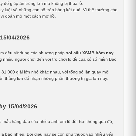
 để giúp ăn trúng lớn mà không bị thua lỗ.
y luật về những con số trên bảng kết quả. Vì thế thường cho
ay vì đoán mò một cách mơ hồ.
15/04/2026
u năm đều sử dụng các phương pháp
soi cầu XSMB hôm nay
hiều người chơi đến với trò chơi lô đề của xổ số miền Bắc
n 81.000 giải lớn nhỏ khác nhau, với tổng số lần quay mỗi
ến thắng lớn để nhận những phần thưởng trị giá lớn này.
gày 15/04/2026
ắc mắc hàng đầu của nhiều anh em lô đề. Bởi thông qua đó,
 là bao nhiêu. Bởi điều này sẽ còn phụ thuộc vào nhiều yếu