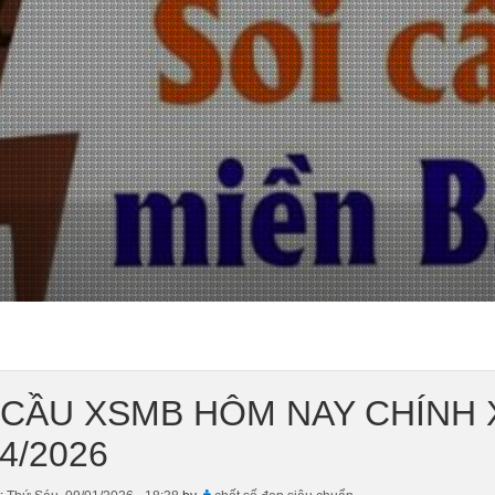
 CẦU XSMB HÔM NAY CHÍNH 
04/2026