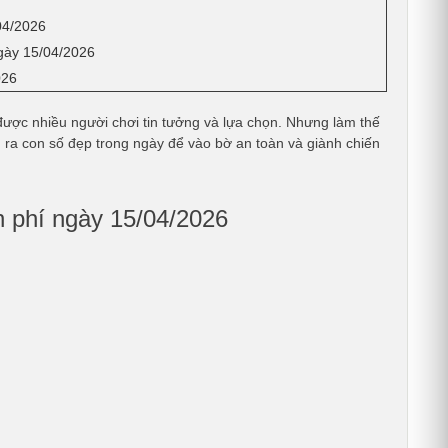
04/2026
gày 15/04/2026
026
ược nhiều người chơi tin tưởng và lựa chọn. Nhưng làm thế
m ra con số đẹp trong ngày để vào bờ an toàn và giành chiến
n phí ngày 15/04/2026