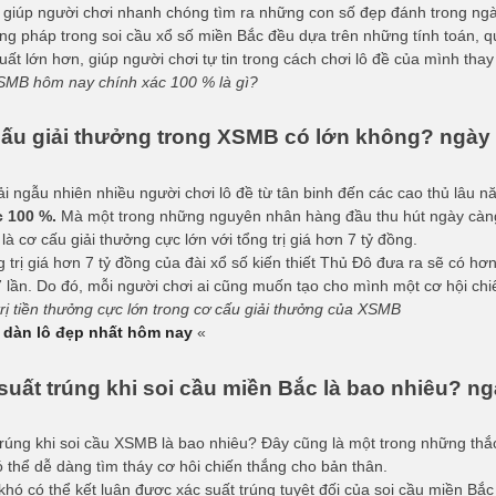
giúp người chơi nhanh chóng tìm ra những con số đẹp đánh trong ngày
g pháp trong soi cầu xổ số miền Bắc đều dựa trên những tính toán, qu
suất lớn hơn, giúp người chơi tự tin trong cách chơi lô đề của mình th
SMB hôm nay chính xác 100 % là gì?
cấu giải thưởng trong XSMB có lớn không? ngày 
i ngẫu nhiên nhiều người chơi lô đề từ tân binh đến các cao thủ lâ
c 100 %.
Mà một trong những nguyên nhân hàng đầu thu hút ngày càng n
là cơ cấu giải thưởng cực lớn với tổng trị giá hơn 7 tỷ đồng.
 trị giá hơn 7 tỷ đồng của đài xổ số kiến thiết Thủ Đô đưa ra sẽ có hơ
7 lần. Do đó, mỗi người chơi ai cũng muốn tạo cho mình một cơ hội chi
trị tiền thưởng cực lớn trong cơ cấu giải thưởng của XSMB
 dàn lô đẹp nhất hôm nay
«
 suất trúng khi soi cầu miền Bắc là bao nhiêu? n
trúng khi soi cầu XSMB là bao nhiêu? Đây cũng là một trong những th
 thể dễ dàng tìm tháy cơ hôi chiến thắng cho bản thân.
khó có thể kết luận được xác suất trúng tuyệt đối của soi cầu miền Bắc