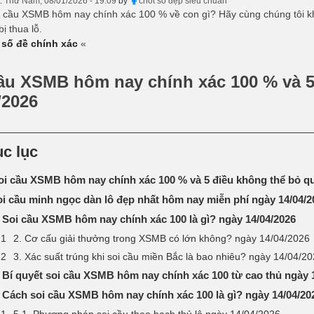
t:
Thứ Năm, 08/01/2026 - 19:09
by
chốt số đẹp siêu chuẩn
i cầu XSMB hôm nay chính xác 100 % về con gì? Hãy cùng chúng tôi k
ị thua lỗ.
 số đề chính xác
«
ầu XSMB hôm nay chính xác 100 % và 5
/2026
c lục
oi cầu XSMB hôm nay chính xác 100 % và 5 điều không thể bỏ qu
oi cầu minh ngọc dàn lô đẹp nhất hôm nay miễn phí ngày 14/04/2
. Soi cầu XSMB hôm nay chính xác 100 là gì? ngày 14/04/2026
2. Cơ cấu giải thưởng trong XSMB có lớn không? ngày 14/04/2026
3. Xác suất trúng khi soi cầu miền Bắc là bao nhiêu? ngày 14/04/2
. Bí quyết soi cầu XSMB hôm nay chính xác 100 từ cao thủ ngày 
. Cách soi cầu XSMB hôm nay chính xác 100 là gì? ngày 14/04/20
5.1. Phương pháp soi cầu theo bạch thủ lô ngày 14/04/2026