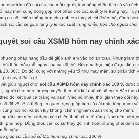
hau như trình độ soi cầu của mỗi người, khả năng phân tích số và cá
 tố may mắn cũng đóng góp một phần cho xác suất tỷ lệ trúng này. Tu
tăng cơ hội chiến thắng hơn cho anh em thay vì chỉ đoán mò, đánh bừa
ách soi cầu sẽ giúp tăng tỷ lệ xác suất trúng nhiều hơn cho người chơi
 quyết soi cầu XSMB hôm nay chính xác
à phương pháp hàng đầu để giúp anh em vào bờ an toàn. Nhưng làm th
âu hỏi thắc mắc mỗi ngày của các lô thủ. Bởi nếu thực hiện được điều 
là 20, 30%. Do đó, cùng với những yếu tố như may mắn, sự phân tích v
g bí quyết đó là gì.
uyết giúp người chơi
soi cầu XSMB hôm nay chính xác 100 %
được cá
t, người chơi nên thường xuyên theo dõi kết quả xổ số miền Bắc theo 
theo dõi kết quả cả tháng và năm. Việc bỏ nhiều thời gian theo dõi này
 số đã về sẽ là thông tin quan trọng giúp bạn có cái nhìn tổng quan và
i cũng học hỏi và tích lũy không ít kinh nghiệm quan trọng cho mình.
, người chơi nên sử dụng các chiến thuật chơi rõ ràng. Như nên sử dụ
thì phù hợp. Đồng thời, cần có sự thay đổi linh hoạt nhưng phải đảm 
mỗi ngày.
nào giúp soi cầu xổ số MB hôm nay chính xác 100 %