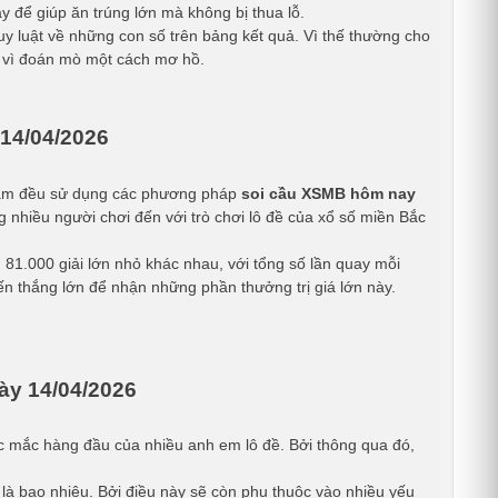
 để giúp ăn trúng lớn mà không bị thua lỗ.
y luật về những con số trên bảng kết quả. Vì thế thường cho
ay vì đoán mò một cách mơ hồ.
14/04/2026
u năm đều sử dụng các phương pháp
soi cầu XSMB hôm nay
hiều người chơi đến với trò chơi lô đề của xổ số miền Bắc
n 81.000 giải lớn nhỏ khác nhau, với tổng số lần quay mỗi
ến thắng lớn để nhận những phần thưởng trị giá lớn này.
gày 14/04/2026
ắc mắc hàng đầu của nhiều anh em lô đề. Bởi thông qua đó,
 là bao nhiêu. Bởi điều này sẽ còn phụ thuộc vào nhiều yếu