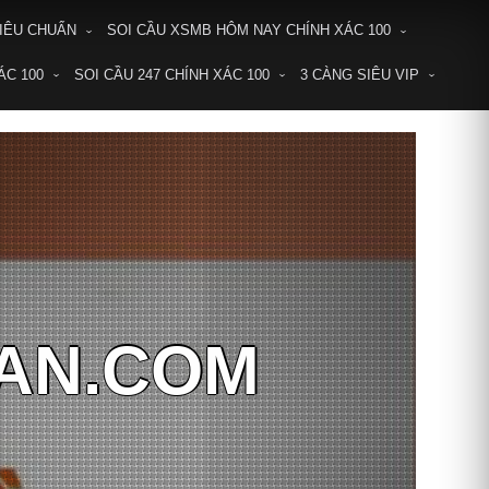
IÊU CHUẨN
SOI CẦU XSMB HÔM NAY CHÍNH XÁC 100
ÁC 100
SOI CẦU 247 CHÍNH XÁC 100
3 CÀNG SIÊU VIP
AN.COM