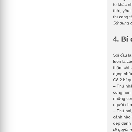
tố khác n
thời, yếu
thì càng 
Sử dụng c
4. Bí
Soi cầu l
luôn là c
thậm chí 
dụng nhữn
Có 2 bí q
– Thứ nhấ
cũng nên 
những con
người chơ
– Thứ hai
cảnh nào 
đẹp đánh 
Bí quyết 