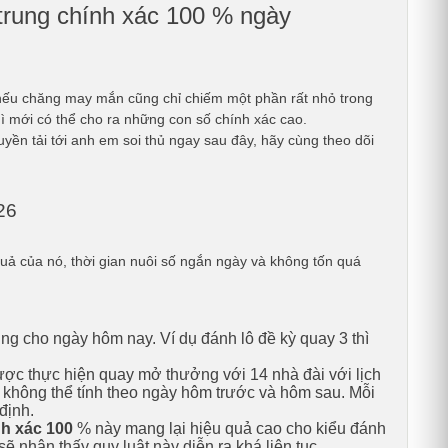
trung chính xác 100 % ngày
 nếu chăng may mắn cũng chỉ chiếm một phần rất nhỏ trong
ì mới có thể cho ra những con số chính xác cao.
uyền tải tới anh em soi thủ ngay sau đây, hãy cùng theo dõi
26
uả của nó, thời gian nuôi số ngắn ngày và không tốn quá
ng cho ngày hôm nay. Ví dụ đánh lô đề kỳ quay 3 thì
 được thực hiện quay mở thưởng với 14 nhà đài với lịch
hứ không thể tính theo ngày hôm trước và hôm sau. Mỗi
định.
nh xác 100
% này mang lại hiệu quả cao cho kiểu đánh
sẽ nhận thấy quy luật này diễn ra khá liên tục.