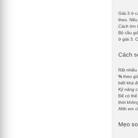
Giải 3 ở 
theo. Nếu
Cách tìm
Bộ cầu gi
ở giải 3. 
Cách so
Rất nhiều
%
theo giả
biết khá 
Kỹ năng cầ
Để có thể
thời không
ANh em ch
Mẹo so