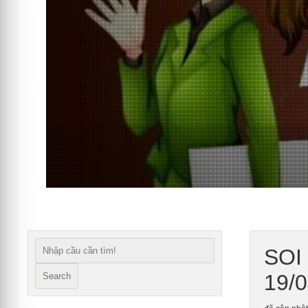
SOI
19/
Search