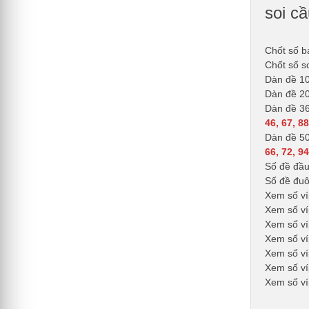
soi c
Chốt số b
Chốt số s
Dàn đề 10
Dàn đề 20
Dàn đề 36
46, 67, 88
Dàn đề 50
66, 72, 94
Số đề đầu
Số đề đuô
Xem số ví
Xem số ví
Xem số ví
Xem số ví
Xem số ví
Xem số ví
Xem số ví