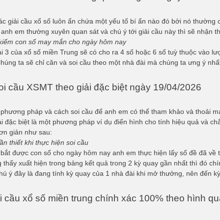
các giải cầu xổ số luôn ẩn chứa một yếu tố bí ẩn nào đó bởi nó thường
 anh em thường xuyên quan sát và chú ý tới giải cầu này thì sẽ nhận th
 kiếm con số may mắn cho ngày hôm nay
ải 3 của xổ số miền Trung sẽ có cho ra 4 số hoặc 6 số tuỳ thuộc vào l
Chúng ta sẽ chỉ căn và soi cầu theo một nhà đài mà chúng ta ưng ý nhất
i cầu XSMT theo giải đặc biệt ngày 19/04/2026
 phương pháp và cách soi cầu để anh em có thể tham khảo và thoải m
i đặc biệt là một phương pháp ví dụ điển hình cho tính hiệu quả và chắ
đơn giản như sau:
n thiết khi thực hiện soi cầu
 bắt được con số cho ngày hôm nay anh em thực hiện lấy số đề đã về t
 thấy xuất hiện trong bảng kết quả trong 2 kỳ quay gần nhất thì đó chí
ú ý đây là đang tính kỳ quay của 1 nhà đài khi mở thưởng, nên đến k
i cầu xổ số miền trung chính xác 100% theo hình q