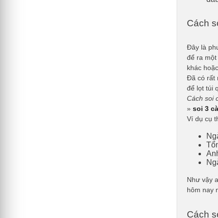
Cách s
Đây là ph
để ra một
khác hoặc
Đã có rất
để lọt tú
Cách soi 
»
soi 3 
Ví dụ cụ 
Ngà
Tổn
Anh
Ngà
Như vậy 
hôm nay 
Cách so