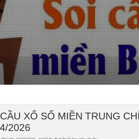
 CẦU XỔ SỐ MIỀN TRUNG CH
04/2026