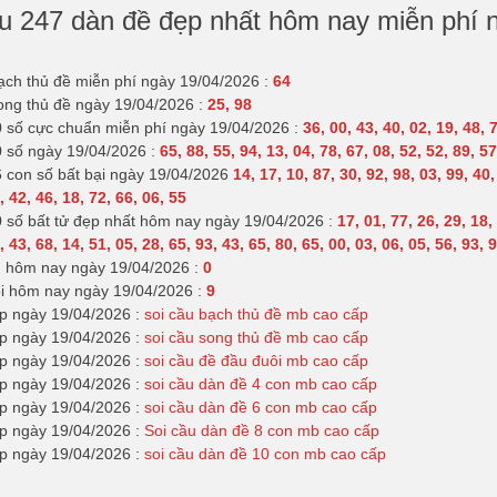
ầu 247 dàn đề đẹp nhất hôm nay miễn phí 
ạch thủ đề miễn phí ngày 19/04/2026 :
64
ong thủ đề ngày 19/04/2026 :
25, 98
 số cực chuẩn miễn phí ngày 19/04/2026 :
36, 00, 43, 40, 02, 19, 48, 
 số ngày 19/04/2026 :
65, 88, 55, 94, 13, 04, 78, 67, 08, 52, 52, 89, 57
 con số bất bại ngày 19/04/2026
14, 17, 10, 87, 30, 92, 98, 03, 99, 40,
, 42, 46, 18, 72, 66, 06, 55
 số bất tử đẹp nhất hôm nay ngày 19/04/2026 :
17, 01, 77, 26, 29, 18,
, 43, 68, 14, 51, 05, 28, 65, 93, 43, 65, 80, 65, 00, 03, 06, 05, 56, 93, 
 hôm nay ngày 19/04/2026 :
0
i hôm nay ngày 19/04/2026 :
9
p ngày 19/04/2026 :
soi cầu bạch thủ đề mb cao cấp
p ngày 19/04/2026 :
soi cầu song thủ đề mb cao cấp
p ngày 19/04/2026 :
soi cầu đề đầu đuôi mb cao cấp
p ngày 19/04/2026 :
soi cầu dàn đề 4 con mb cao cấp
p ngày 19/04/2026 :
soi cầu dàn đề 6 con mb cao cấp
p ngày 19/04/2026 :
Soi cầu dàn đề 8 con mb cao cấp
p ngày 19/04/2026 :
soi cầu dàn đề 10 con mb cao cấp