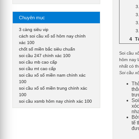
Chuyên mục
3 càng siêu vip
cách soi cầu xổ số hôm nay chính
T
xác 100
chốt số miền bắc siêu chuẩn
Soi cầu x
soi cầu 247 chính xác 100
hôm nay l
soi cầu mb cao cấp
nhất có th
soi cầu mt cao cấp
Soi cầu x
soi cầu xổ số miền nam chính xác
100
Thô
soi cầu xổ số miền trung chính xác
thô
trư
100
Soi
soi cầu xsmb hôm nay chính xác 100
xóc
nha
Bởi
tế 
đượ