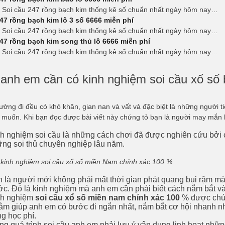
Soi cầu 247 rồng bạch kim thống kê số chuẩn nhất ngày hôm nay…
47 rồng bạch kim lô 3 số 6666 miễn phí
Soi cầu 247 rồng bạch kim thống kê số chuẩn nhất ngày hôm nay…
47 rồng bạch kim song thủ lô 6666 miễn phí
Soi cầu 247 rồng bạch kim thống kê số chuẩn nhất ngày hôm nay…
 anh em cần có kinh nghiệm soi cầu xổ số 
ường đi đều có khó khăn, gian nan và vất vả đặc biệt là những người t
 muốn. Khi bạn đọc được bài viết này chứng tỏ bạn là người may mắn 
h nghiệm soi cầu là những cách chơi đã được nghiên cứu bởi c
ng soi thủ chuyên nghiệp lâu năm.
kinh nghiệm soi cầu xổ số miền Nam chính xác 100 %
 là người mới không phải mất thời gian phát quang bụi rậm m
ớc. Đó là kinh nghiệm mà anh em cần phải biết cách nắm bắt v
nh nghiệm
soi cầu xổ số miền nam chính xác 100
% được chún
m giúp anh em có bước đi ngắn nhất, nắm bắt cơ hội nhanh nhấ
g học phí.
ng quá trình soi cầu anh em phải lưu ý vận dụng linh hoạt nhữn