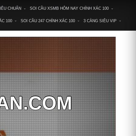
IÊU CHUẨN
SOI CẦU XSMB HÔM NAY CHÍNH XÁC 100
ÁC 100
SOI CẦU 247 CHÍNH XÁC 100
3 CÀNG SIÊU VIP
AN.COM