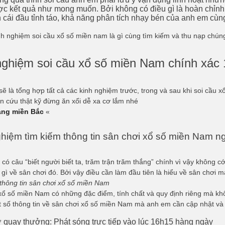
c kết quả như mong muốn. Bởi không có điều gì là hoàn chỉnh đ
 cái đầu tỉnh táo, khả năng phân tích nhạy bén của anh em cù
h nghiệm soi cầu xổ số miền nam là gì cùng tìm kiếm và thu nạp chún
nghiệm soi cầu xổ số miền Nam chính xác
sẽ là tổng hợp tất cả các kinh nghiệm trước, trong và sau khi soi cầ
n cứu thật kỹ đừng ăn xổi dễ xa cơ lắm nhé
àng miền Bắc
«
hiệm tìm kiếm thông tin sân chơi xổ số miền Nam n
 có câu “biết người biết ta, trăm trận trăm thắng” chính vì vậy không 
gì về sân chơi đó. Bởi vậy điều cần làm đầu tiên là hiểu về sân chơi m
thông tin sân chơi xổ số miền Nam
xổ số miền Nam có những đặc điểm, tính chất và quy định riêng mà kh
t số thông tin về sân chơi xổ số miền Nam mà anh em cần cập nhật và 
 quay thưởng: Phát sóng trực tiếp vào lúc 16h15 hàng ngày