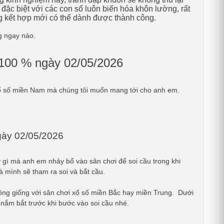
ặc biệt với các con số luôn biến hóa khôn lường, rất
ng kết hợp mới có thể dành được thành công.
g ngay nào.
 100 % ngày 02/05/2026
u xổ số miền Nam mà chúng tôi muốn mang tới cho anh em.
gày 02/05/2026
cớ gì mà anh em nhảy bổ vào sân chơi để soi cầu trong khi
à mình sẽ tham ra soi và bắt cầu.
ông giống với sân chơi xổ số miền Bắc hay miền Trung. Dưới
nắm bắt trước khi bước vào soi cầu nhé.