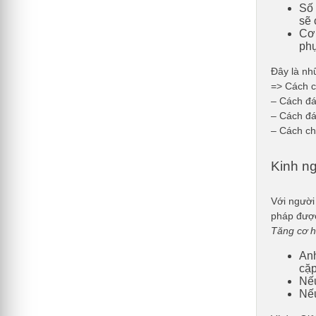
Số 
sẽ 
Cơ 
phụ
Đây là nh
=> Cách c
– Cách đá
– Cách đá
– Cách chơ
Kinh n
Với người
pháp được
Tăng cơ h
Anh
cặp
Nếu
Nếu