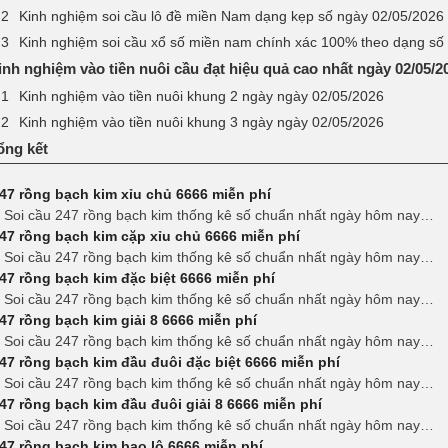
Kinh nghiệm soi cầu lô đề miền Nam dạng kẹp số ngày 02/05/2026
Kinh nghiệm soi cầu xổ số miền nam chính xác 100% theo dạng số
inh nghiệm vào tiền nuôi cầu đạt hiệu quả cao nhất ngày 02/05/2
Kinh nghiệm vào tiền nuôi khung 2 ngày ngày 02/05/2026
Kinh nghiệm vào tiền nuôi khung 3 ngày ngày 02/05/2026
ổng kết
247 rồng bạch kim xỉu chủ 6666 miễn phí
Soi cầu 247 rồng bạch kim thống kê số chuẩn nhất ngày hôm nay…
247 rồng bạch kim cặp xỉu chủ 6666 miễn phí
Soi cầu 247 rồng bạch kim thống kê số chuẩn nhất ngày hôm nay…
47 rồng bạch kim đặc biệt 6666 miễn phí
Soi cầu 247 rồng bạch kim thống kê số chuẩn nhất ngày hôm nay…
47 rồng bạch kim giải 8 6666 miễn phí
Soi cầu 247 rồng bạch kim thống kê số chuẩn nhất ngày hôm nay…
47 rồng bạch kim đầu đuôi đặc biệt 6666 miễn phí
Soi cầu 247 rồng bạch kim thống kê số chuẩn nhất ngày hôm nay…
47 rồng bạch kim đầu đuôi giải 8 6666 miễn phí
Soi cầu 247 rồng bạch kim thống kê số chuẩn nhất ngày hôm nay…
47 rồng bạch kim bao lô 6666 miễn phí