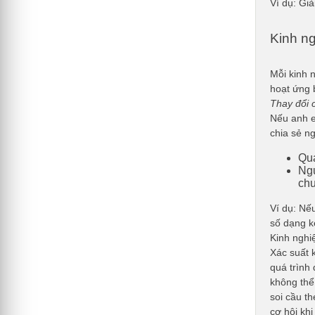
Ví dụ: Giả
Kinh n
Mỗi kinh 
hoạt ứng b
Thay đổi c
Nếu anh e
chia sẻ ng
Qua
Ngư
ch
Ví dụ: Nế
số dạng k
Kinh nghi
Xác suất 
quá trình
không thể 
soi cầu t
cơ hội khi