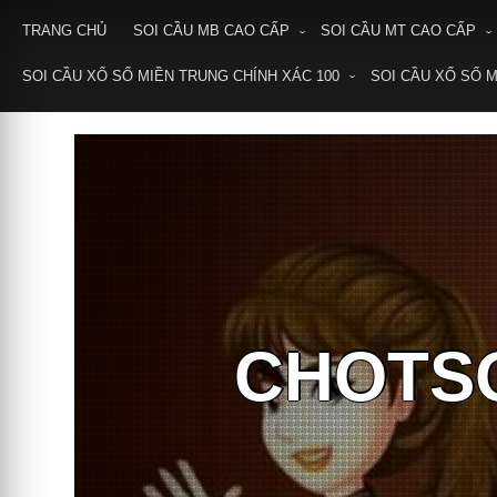
Skip
to
TRANG CHỦ
SOI CẦU MB CAO CẤP
SOI CẦU MT CAO CẤP
content
SOI CẦU XỔ SỐ MIỀN TRUNG CHÍNH XÁC 100
SOI CẦU XỔ SỐ M
CHOTS