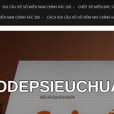
SOI CẦU XỔ SỐ MIỀN NAM CHÍNH XÁC 100
CHỐT SỐ MIỀN BẮC S
IỀN NAM CHÍNH XÁC 100
CÁCH SOI CẦU XỔ SỐ HÔM NAY CHÍNH X
ODEPSIEUCHU
chốt số đẹp siêu chuẩn