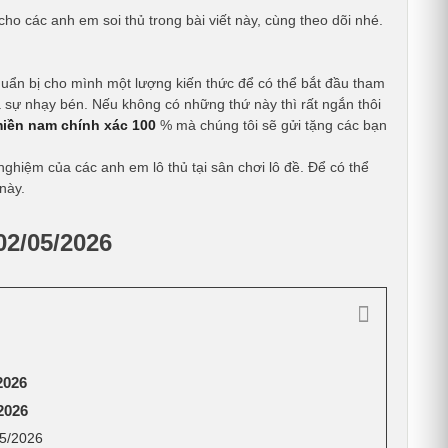
ho các anh em soi thủ trong bài viết này, cùng theo dõi nhé.
huẩn bị cho mình một lượng kiến thức để có thể bắt đầu tham
à sự nhạy bén. Nếu không có những thứ này thì rất ngắn thôi
miền nam chính xác 100
% mà chúng tôi sẽ gửi tặng các bạn
nghiệm của các anh em lô thủ tại sân chơi lô đề. Để có thể
này.
02/05/2026
2026
2026
05/2026