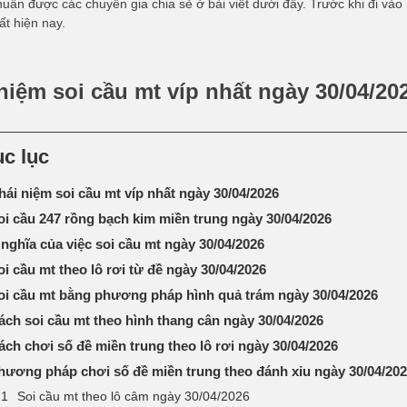
uẩn được các chuyên gia chia sẻ ở bài viết dưới đây. Trước khi đi và
ất hiện nay.
niệm soi cầu mt víp nhất ngày 30/04/20
c lục
hái niệm soi cầu mt víp nhất ngày 30/04/2026
oi cầu 247 rồng bạch kim miền trung ngày 30/04/2026
 nghĩa của việc soi cầu mt ngày 30/04/2026
oi cầu mt theo lô rơi từ đề ngày 30/04/2026
oi cầu mt bằng phương pháp hình quả trám ngày 30/04/2026
ách soi cầu mt theo hình thang cân ngày 30/04/2026
ách chơi số đề miền trung theo lô rơi ngày 30/04/2026
hương pháp chơi số đề miền trung theo đánh xỉu ngày 30/04/20
Soi cầu mt theo lô câm ngày 30/04/2026