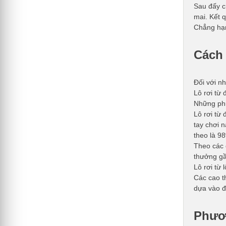
Sau đấy c
mai. Kết 
Chẳng hạn
Cách 
Đối với n
Lô rơi từ 
Những phư
Lô rơi từ 
tay chơi n
theo là 9
Theo các 
thưởng gần
Lô rơi từ 
Các cao t
dựa vào đ
Phươn