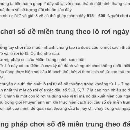
húng ta tiến hành ghép 2 dãy số lại với nhau thành một hình thang câ
quả đem về sẽ tương đối chuẩn xác đấy.
 như giải 7 và giải 8 về có thể ghép thành dãy
915
–
609
. Người chơi
chơi số đề miền trung theo lô rơi ngày
hững tay chơi nào muốn nhanh chóng tạo ra được cầu lô một cách thuần t
đề và lô rơi từ lô. Cụ thể như sau:
ơng pháp soi cầu Miền Trung chính xác nhất
đề: Lô này có ưu điểm là cực kỳ dễ đánh và người chơi không nhất thiết
ào đang thực hiện soi cầu lô bạch thủ, bởi vì theo chia sẻ từ cao thủ tr
8%.
chuyên gia thì tần suất lô rơi từ đề sẽ thường trong khoảng từ 1 – 7 
 nhất thì mật độ rơi của các đầu số 9, 3, 6, 7, 7 là cao hơn nhiều so đ
lô: Chính là một con lô rơi ra đúng vào vị trí mà nó đã xuất hiện của ng
hủ trong giới khuyên anh em khi thực hiện cách soi cầu số đề miền trun
ôi mắt của mình để quan sát thường cầu lô này chỉ chạy trong vài ngày
g pháp chơi số đề miền trung theo đá