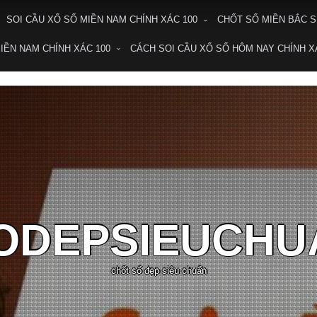
SOI CẦU XỔ SỐ MIỀN NAM CHÍNH XÁC 100
CHỐT SỐ MIỀN BẮC S
IỀN NAM CHÍNH XÁC 100
CÁCH SOI CẦU XỔ SỐ HÔM NAY CHÍNH X
ODEPSIEUCHU
chốt số đẹp siêu chuẩn