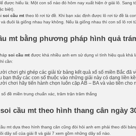
để được hiểu là: Một con số nào đó hôm nay xuất hiện ở giải lô. Sang tớ
ặc biệt).
hi
soi cầu mt
theo lô rơi từ đề. Khi bạn xác định được lô rơi từ đề là c
và đuôi là giống nhau hay không. Nếu là giống nhau thì con số lô rơi t
ầu mt bằng phương pháp hình quả trám
pháp
soi cầu mt
được khá nhiều anh em sử dụng vì tính hiệu quả khá là
hỉ cần:
ời chơi ghi ghép các giải từ bảng kết quả xổ số miền Bắc đã v
 bạn thấy các con số thuộc vào những giải này có dạng liền kề 
ời chơi hãy tiến hành chọn luôn cặp AB – BA và vào tiền cho 
 số đề miền trung chuẩn xác, trăm trận trăm thắng
soi cầu mt theo hình thang cân ngày 3
cầu mt dựa theo hình thang cân cũng đòi hỏi anh em phải theo dõi bả
dõi dãy số của giải 8 và giải 7 xem gồm những dãy số nào.