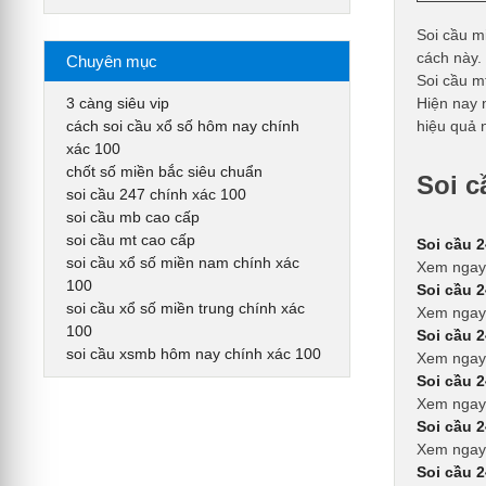
Soi cầu m
cách này.
Chuyên mục
Soi cầu m
Hiện nay n
3 càng siêu vip
hiệu quả 
cách soi cầu xổ số hôm nay chính
xác 100
chốt số miền bắc siêu chuẩn
Soi c
soi cầu 247 chính xác 100
soi cầu mb cao cấp
soi cầu mt cao cấp
Soi cầu 
soi cầu xổ số miền nam chính xác
Xem ngay 
100
Soi cầu 
soi cầu xổ số miền trung chính xác
Xem ngay 
100
Soi cầu 2
soi cầu xsmb hôm nay chính xác 100
Xem ngay 
Soi cầu 2
Xem ngay 
Soi cầu 2
Xem ngay 
Soi cầu 2