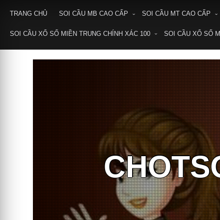
Skip
to
TRANG CHỦ
SOI CẦU MB CAO CẤP
SOI CẦU MT CAO CẤP
content
SOI CẦU XỔ SỐ MIỀN TRUNG CHÍNH XÁC 100
SOI CẦU XỔ SỐ M
CHOTS