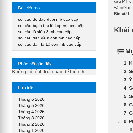
cầu MT ch
và mới nh
Bài viết mới
Bìa viết:
soi cầu đề đầu đuôi mb cao cấp
soi cầu bạch thủ lô kép mb cao cấp
Khái 
soi cầu lô xiên 3 mb cao cấp
soi cầu dàn đề 8 con mb cao cấp
soi cầu dàn lô 10 con mb cao cấp
Mụ
K
Phản hồi gần đây
S
Không có bình luận nào để hiển thị.
Ý
Lưu trữ
S
S
Tháng 6 2026
C
Tháng 5 2026
Tháng 4 2026
C
Tháng 3 2026
P
Tháng 2 2026
Tháng 1 2026