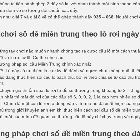
húng ta tiến hành ghép 2 dãy số lại với nhau thành một hình thang câ
quả đem về sẽ tương đối chuẩn xác đấy.
 như giải 7 và giải 8 về có thể ghép thành dãy
935
–
068
. Người chơi
chơi số đề miền trung theo lô rơi ngày
hững tay chơi nào muốn nhanh chóng tạo ra được cầu lô một cách thuần t
đề và lô rơi từ lô. Cụ thể như sau:
ơng pháp soi cầu Miền Trung chính xác nhất
đề: Lô này có ưu điểm là cực kỳ dễ đánh và người chơi không nhất thiết
ào đang thực hiện soi cầu lô bạch thủ, bởi vì theo chia sẻ từ cao thủ tr
7%.
chuyên gia thì tần suất lô rơi từ đề sẽ thường trong khoảng từ 2 – 0 
 nhất thì mật độ rơi của các đầu số 6, 9, 0, 2, 1 là cao hơn nhiều so đ
lô: Chính là một con lô rơi ra đúng vào vị trí mà nó đã xuất hiện của ng
hủ trong giới khuyên anh em khi thực hiện cách soi cầu số đề miền trun
ôi mắt của mình để quan sát thường cầu lô này chỉ chạy trong vài ngày
g pháp chơi số đề miền trung theo đá