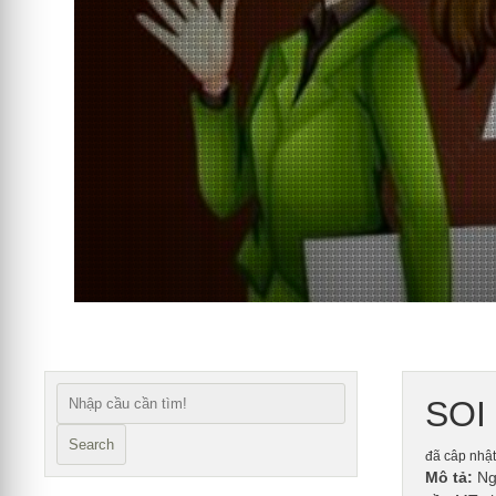
SOI
Search
đã câp nhậ
Mô tả:
Ngư