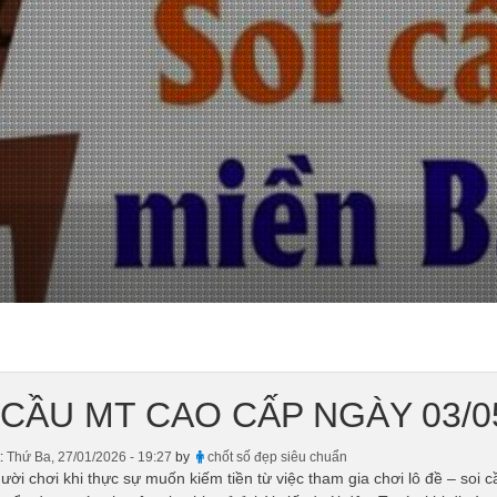
 CẦU MT CAO CẤP NGÀY 03/0
t:
Thứ Ba, 27/01/2026 - 19:27
by
chốt số đẹp siêu chuẩn
ời chơi khi thực sự muốn kiếm tiền từ việc tham gia chơi lô đề – soi 