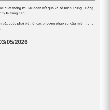
 xác suất thống kê. Dự đoán kết quả xổ số miền Trung…Bằng
tỷ lệ trúng cao.
ạn bắt buộc phải biết tới các phương pháp soi cầu miền trung
.
03/05/2026