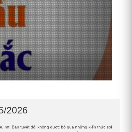
5/2026
cầu mt. Bạn tuyệt đối không được bỏ qua những kiến thức soi