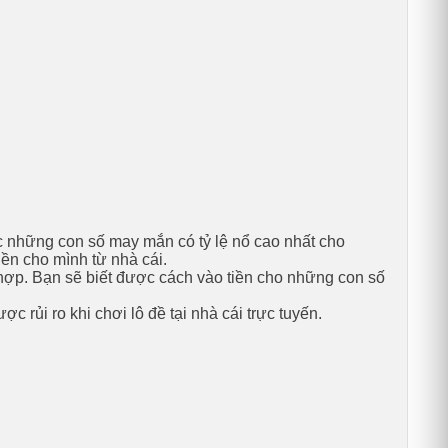
 những con số may mắn có tỷ lệ nổ cao nhất cho
ền cho mình từ nhà cái.
 hợp. Bạn sẽ biết được cách vào tiền cho những con số
c rủi ro khi chơi lô đề tại nhà cái trực tuyến.