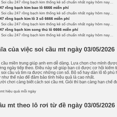
Soi cầu 247 rồng bạch kim thống kê số chuẩn nhất ngày hôm nay…
47 rồng bạch kim bao lô 6666 miễn phí
Soi cầu 247 rồng bạch kim thống kê số chuẩn nhất ngày hôm nay…
47 rồng bạch kim lô 3 số 6666 miễn phí
Soi cầu 247 rồng bạch kim thống kê số chuẩn nhất ngày hôm nay…
47 rồng bạch kim song thủ lô 6666 miễn phí
Soi cầu 247 rồng bạch kim thống kê số chuẩn nhất ngày hôm nay…
ĩa của việc soi cầu mt ngày 03/05/2026
 cầu miền trung giúp anh em dễ dàng. Lựa chọn cho mình được
ng ngày tiếp theo. Điều này sẽ giúp bạn có được cơ hội kiếm ti
 soi cầu và tìm ra được những con số. Bộ số hay dàn lô tô phù
 như thế nào để đảm bảo tính hiệu quả là cao nhất.
ời chơi càng biết cách soi cầu mt. Giỏi thì bạn càng hạn chế đượ
smt hiệu quả mỗi ngày
ầu mt theo lô rơi từ đề ngày 03/05/2026