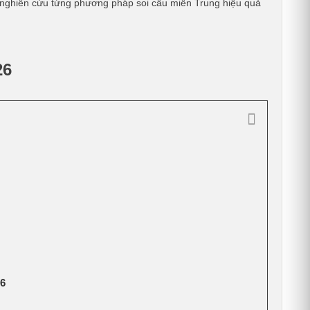
o nghiên cứu từng phương pháp soi cầu miền Trung hiệu quả
26
26