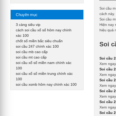
Soi cầu m
cách này.
Chuyên mục
Soi cầu m
Hiện nay n
3 càng siêu vip
hiệu quả 
cách soi cầu xổ số hôm nay chính
xác 100
chốt số miền bắc siêu chuẩn
Soi c
soi cầu 247 chính xác 100
soi cầu mb cao cấp
soi cầu mt cao cấp
Soi cầu 
soi cầu xổ số miền nam chính xác
Xem ngay 
100
Soi cầu 
soi cầu xổ số miền trung chính xác
Xem ngay 
100
Soi cầu 2
soi cầu xsmb hôm nay chính xác 100
Xem ngay 
Soi cầu 2
Xem ngay 
Soi cầu 2
Xem ngay 
Soi cầu 2