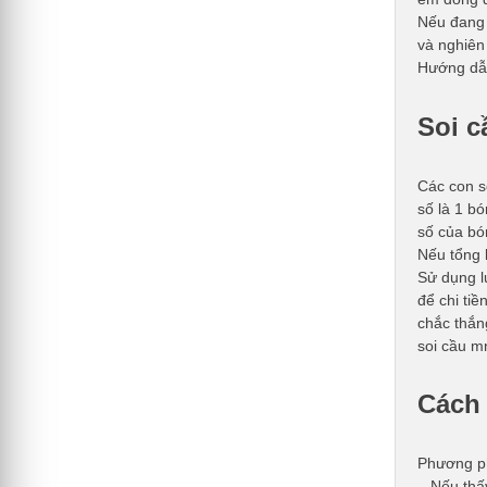
Nếu đang 
và nghiên
Hướng dẫn
Soi c
Các con s
số là 1 b
số của bó
Nếu tổng 
Sử dụng l
để chi ti
chắc thắn
soi cầu m
Cách 
Phương phá
– Nếu thấ