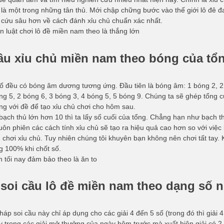
là một trong những tân thủ. Mới chập chững bước vào thế giới lô đê 
 cứu sâu hơn về cách đánh xỉu chủ chuẩn xác nhất.
 luật chơi lô đề miền nam theo là thắng lớn
ầu xỉu chủ miền nam theo bóng của tổn
ố đều có bóng âm dương tương ứng. Đầu tiên là bóng âm: 1 bóng 2, 2
óng 5, 2 bóng 6, 3 bóng 3, 4 bóng 5, 5 bóng 9. Chúng ta sẽ ghép tổng 
ng với đề để tạo xỉu chủ chơi cho hôm sau.
bạch thủ lớn hơn 10 thì ta lấy số cuối của tổng. Chẳng hạn như bạch t
uôn phiên các cách tính xỉu chủ sẽ tạo ra hiệu quả cao hơn so với việ
ền chơi xỉu chủ. Tuy nhiên chúng tôi khuyên bạn không nên chơi tất tay
g 100% khi chốt số.
n tối nay đảm bảo theo là ăn to
soi cầu lô đề miền nam theo dạng số n
p soi cầu này chỉ áp dụng cho các giải 4 đến 5 số (trong đó thì giải 4 
y trong các giải mở thưởng của ngày hôm trước mà xuất hiện giải có 2 