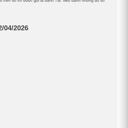
ố trên 50 thì được gọi là đánh Tài. Nếu đánh những bộ số
2/04/2026