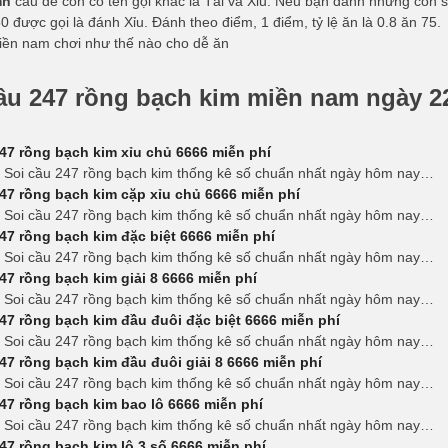
mn
cầu đề còn có tên gọi khác là Tài và Xỉu. Nếu bạn đánh những con s
 được gọi là đánh Xỉu. Đánh theo điểm, 1 điểm, tỷ lệ ăn là 0.8 ăn 75.
iền nam chơi như thế nào cho dễ ăn
ầu 247 rồng bạch kim miền nam ngày 2
247 rồng bạch kim xỉu chủ 6666 miễn phí
Soi cầu 247 rồng bạch kim thống kê số chuẩn nhất ngày hôm nay…
247 rồng bạch kim cặp xỉu chủ 6666 miễn phí
Soi cầu 247 rồng bạch kim thống kê số chuẩn nhất ngày hôm nay…
47 rồng bạch kim đặc biệt 6666 miễn phí
Soi cầu 247 rồng bạch kim thống kê số chuẩn nhất ngày hôm nay…
47 rồng bạch kim giải 8 6666 miễn phí
Soi cầu 247 rồng bạch kim thống kê số chuẩn nhất ngày hôm nay…
47 rồng bạch kim đầu đuôi đặc biệt 6666 miễn phí
Soi cầu 247 rồng bạch kim thống kê số chuẩn nhất ngày hôm nay…
47 rồng bạch kim đầu đuôi giải 8 6666 miễn phí
Soi cầu 247 rồng bạch kim thống kê số chuẩn nhất ngày hôm nay…
47 rồng bạch kim bao lô 6666 miễn phí
Soi cầu 247 rồng bạch kim thống kê số chuẩn nhất ngày hôm nay…
47 rồng bạch kim lô 3 số 6666 miễn phí