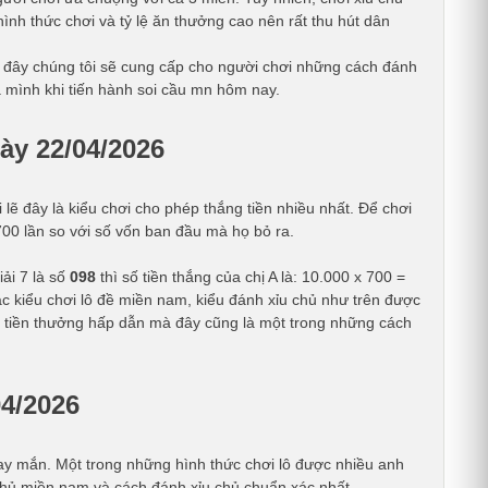
nh thức chơi và tỷ lệ ăn thưởng cao nên rất thu hút dân
i đây chúng tôi sẽ cung cấp cho người chơi những cách đánh
a mình khi tiến hành soi cầu mn hôm nay.
ày 22/04/2026
lẽ đây là kiểu chơi cho phép thắng tiền nhiều nhất. Để chơi
700 lần so với số vốn ban đầu mà họ bỏ ra.
iải 7 là số
098
thì số tiền thắng của chị A là: 10.000 x 700 =
ác kiểu chơi lô đề miền nam, kiểu đánh xỉu chủ như trên được
ố tiền thưởng hấp dẫn mà đây cũng là một trong những cách
4/2026
may mắn. Một trong những hình thức chơi lô được nhiều anh
chủ miền nam và cách đánh xỉu chủ chuẩn xác nhất.