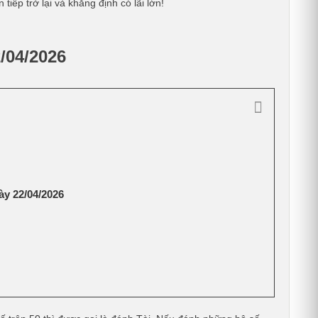
tiếp trở lại và khẳng định có lãi lớn!
/04/2026
ày 22/04/2026