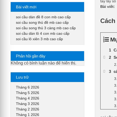
tay lấy số
Bài viết:
Bài viết mới
soi cầu dàn đề 8 con mb cao cấp
Cách 
soi cầu song thủ đề mb cao cấp
soi cầu song thủ 3 càng mb cao cấp
soi cầu dàn lô 4 con mb cao cấp
Mụ
soi cầu lô xiên 3 mb cao cấp
C
Phản hồi gần đây
S
Không có bình luận nào để hiển thị.
c
Lưu trữ
Tháng 6 2026
Tháng 5 2026
Tháng 4 2026
Tháng 3 2026
Tháng 2 2026
Tháng 1 2026