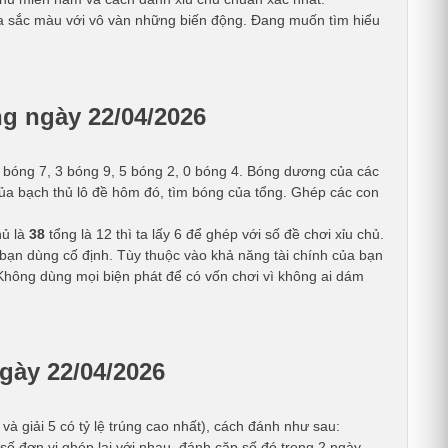
đa sắc màu với vô vàn những biến động. Đang muốn tìm hiểu
g ngày 22/04/2026
 bóng 7, 3 bóng 9, 5 bóng 2, 0 bóng 4. Bóng dương của các
của bạch thủ lô đề hôm đó, tìm bóng của tổng. Ghép các con
hủ là
38
tổng là 12 thì ta lấy 6 để ghép với số đề chơi xỉu chủ.
c bạn dùng cố định. Tùy thuộc vào khả năng tài chính của bạn
. Không dùng mọi biện phát để có vốn chơi vì không ai dám
gày 22/04/2026
và giải 5 có tỷ lệ trúng cao nhất), cách đánh như sau:
số đơn vị ghép lại với nhau, đánh cặp số đó trong 2 ngày