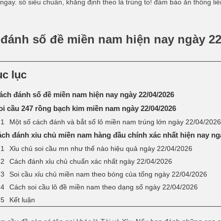
 ngay. số siêu chuẩn, khắng định theo là trúng to! đảm bảo ăn thông liên 
đánh số đề miền nam hiện nay ngày 22
c lục
ách đánh số đề miền nam hiện nay ngày 22/04/2026
oi cầu 247 rồng bạch kim miền nam ngày 22/04/2026
Một số cách đánh và bắt số lô miền nam trúng lớn ngày 22/04/2026
ách đánh xỉu chủ miền nam hàng đầu chính xác nhất hiện nay ng
Xỉu chủ soi cầu mn như thế nào hiệu quả ngày 22/04/2026
Cách đánh xỉu chủ chuẩn xác nhất ngày 22/04/2026
Soi cầu xỉu chủ miền nam theo bóng của tổng ngày 22/04/2026
Cách soi cầu lô đề miền nam theo dạng số ngày 22/04/2026
Kết luận