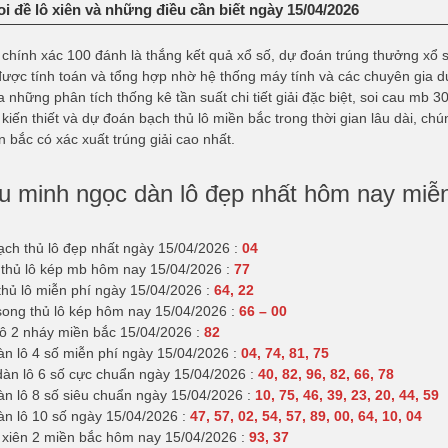
oi đề lô xiên và những điều cần biết ngày 15/04/2026
ô chính xác 100 đánh là thắng kết quả xổ số, dự đoán trúng thưởng xổ 
được tính toán và tổng hợp nhờ hệ thống máy tính và các chuyên gia dự
những phân tích thống kê tần suất chi tiết giải đặc biệt, soi cau mb 3
 kiến thiết và dự đoán bạch thủ lô miền bắc trong thời gian lâu dài, c
n bắc có xác xuất trúng giải cao nhất.
ầu minh ngọc dàn lô đẹp nhất hôm nay miễ
ạch thủ lô đẹp nhất ngày 15/04/2026 :
04
thủ lô kép mb hôm nay 15/04/2026 :
77
thủ lô miễn phí ngày 15/04/2026 :
64, 22
ong thủ lô kép hôm nay 15/04/2026 :
66 – 00
lô 2 nháy miền bắc 15/04/2026 :
82
àn lô 4 số miễn phí ngày 15/04/2026 :
04, 74, 81, 75
àn lô 6 số cực chuẩn ngày 15/04/2026 :
40, 82, 96, 82, 66, 78
àn lô 8 số siêu chuẩn ngày 15/04/2026 :
10, 75, 46, 39, 23, 20, 44, 59
àn lô 10 số ngày 15/04/2026 :
47, 57, 02, 54, 57, 89, 00, 64, 10, 04
ô xiên 2 miền bắc hôm nay 15/04/2026 :
93, 37