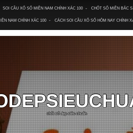
SOI CẦU XỔ SỐ MIỀN NAM CHÍNH XÁC 100
CHỐT SỐ MIỀN BẮC S
IỀN NAM CHÍNH XÁC 100
CÁCH SOI CẦU XỔ SỐ HÔM NAY CHÍNH X
ODEPSIEUCHU
chốt số đẹp siêu chuẩn