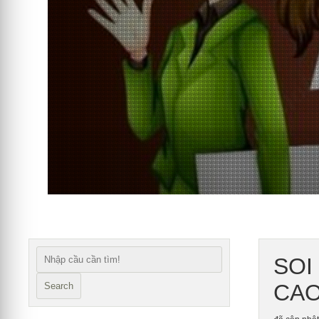
SOI
CAO
Search