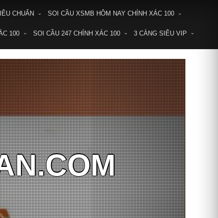
IÊU CHUẨN
SOI CẦU XSMB HÔM NAY CHÍNH XÁC 100
ÁC 100
SOI CẦU 247 CHÍNH XÁC 100
3 CÀNG SIÊU VIP
AN.COM