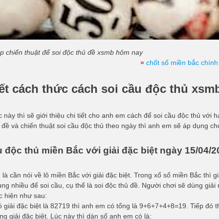
op chiến thuật để soi độc thủ đề xsmb hôm nay
»
chốt số miền bắc chính
iết cách thức cách soi cầu độc thủ xs
này thì sẽ giới thiệu chi tiết cho anh em cách để soi cầu độc thủ với ha
g đề và chiến thuật soi cầu độc thủ theo ngày thì anh em sẽ áp dụng c
u độc thủ miền Bắc với giải đặc biệt ngày 15/04/2
 là cần nói về lô miền Bắc với giải đặc biệt. Trong xổ số miền Bắc thì 
ụng nhiều để soi cầu, cụ thể là soi độc thủ đề. Người chơi sẽ dùng giả
c hiện như sau:
 giải đặc biệt là 82719 thì anh em có tổng là 9+6+7+4+8=19. Tiếp đó t
ng giải đặc biệt. Lúc này thì dàn số anh em có là: