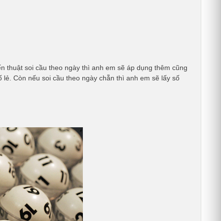
n thuật soi cầu theo ngày thì anh em sẽ áp dụng thêm cũng
 lẻ. Còn nếu soi cầu theo ngày chẵn thì anh em sẽ lấy số