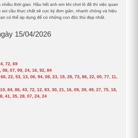
hiều thời gian. Hầu hết anh em khi chơi lô đề thì việc quan
 soi cầu thực chất sẽ cực kỳ đơn giản, nhanh chóng và hiệu
à bạn có thể áp dụng để có những con độc thủ đẹp nhất.
ngày 15/04/2026
84, 72, 69
, 08, 07, 99, 24, 16, 92, 84
 66, 22, 53, 13, 06, 94, 08, 23, 19, 28, 73, 86, 22, 00, 77, 11,
 10, 84, 86, 43, 72, 12, 83, 30, 21, 16, 09, 39, 49, 27, 75, 18,
58, 41, 35, 28, 07, 24, 24