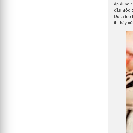
áp dụng c
cầu độc 
Đó là top 
thì hãy cù