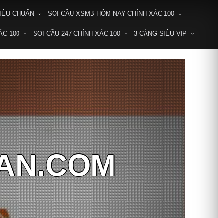
IÊU CHUẨN
SOI CẦU XSMB HÔM NAY CHÍNH XÁC 100
ÁC 100
SOI CẦU 247 CHÍNH XÁC 100
3 CÀNG SIÊU VIP
AN.COM