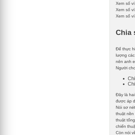
Xem số ví
Xem số ví
Xem số ví
Chia 
Để thực h
lượng các
nên anh e
Người chơ
Chi
Chi
Đây là ha
được áp d
Nói sơ nét
thuật nền
thuật tổn
chiến thu
Còn nói v