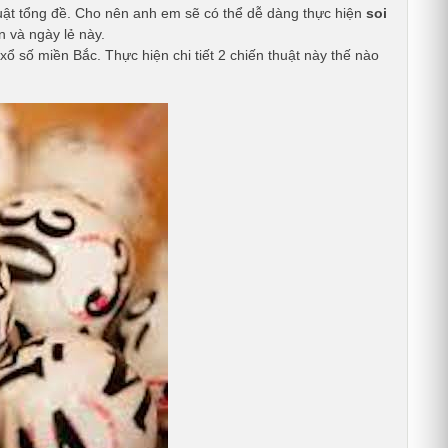
thuật tổng đề. Cho nên anh em sẽ có thể dễ dàng thực hiện
soi
ẵn và ngày lẻ này.
xổ số miền Bắc. Thực hiện chi tiết 2 chiến thuật này thế nào