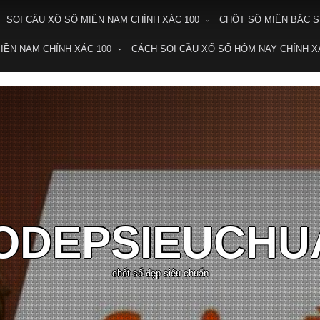
SOI CẦU XỔ SỐ MIỀN NAM CHÍNH XÁC 100
CHỐT SỐ MIỀN BẮC S
IỀN NAM CHÍNH XÁC 100
CÁCH SOI CẦU XỔ SỐ HÔM NAY CHÍNH X
ODEPSIEUCHU
chốt số đẹp siêu chuẩn