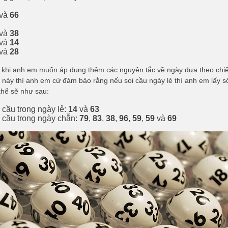
và
66
và
38
và
14
và
28
, khi anh em muốn áp dụng thêm các nguyên tắc về ngày dựa theo chiế
 này thì anh em cứ đảm bảo rằng nếu soi cầu ngày lẻ thì anh em lấy số
thể sẽ như sau:
 cầu trong ngày lẻ:
14
và
63
 cầu trong ngày chẵn:
79
,
83
,
38
,
96
,
59
,
59
và
69