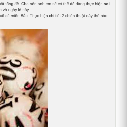
thuật tổng đề. Cho nên anh em sẽ có thể dễ dàng thực hiện
soi
ẵn và ngày lẻ này.
xổ số miền Bắc. Thực hiện chi tiết 2 chiến thuật này thế nào