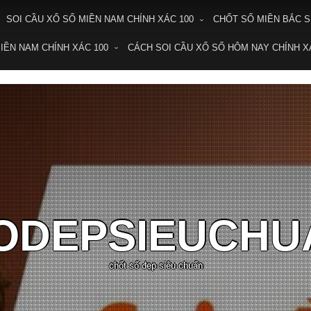
SOI CẦU XỔ SỐ MIỀN NAM CHÍNH XÁC 100
CHỐT SỐ MIỀN BẮC S
IỀN NAM CHÍNH XÁC 100
CÁCH SOI CẦU XỔ SỐ HÔM NAY CHÍNH X
ODEPSIEUCHU
chốt số đẹp siêu chuẩn