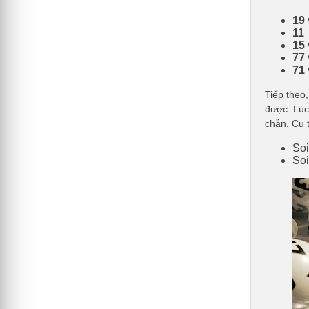
19
11
15
77
71
Tiếp theo
được. Lúc
chẵn. Cụ 
Soi
Soi