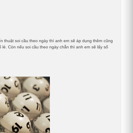
n thuật soi cầu theo ngày thì anh em sẽ áp dụng thêm cũng
 lẻ. Còn nếu soi cầu theo ngày chẵn thì anh em sẽ lấy số