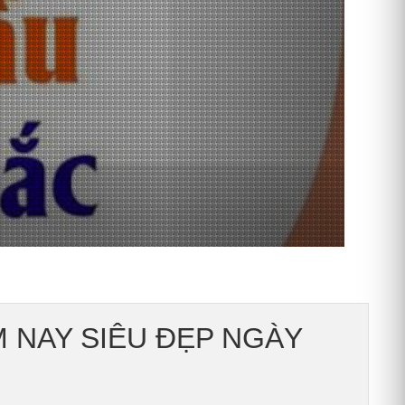
 NAY SIÊU ĐẸP NGÀY