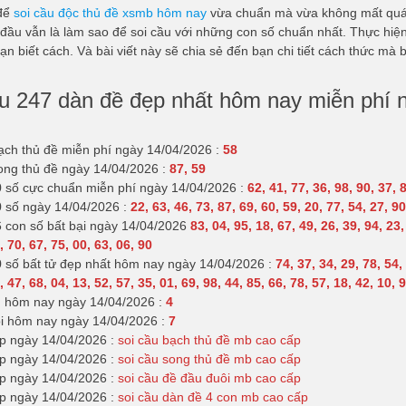
để
soi cầu độc thủ đề xsmb hôm nay
vừa chuẩn mà vừa không mất quá n
đầu vẫn là làm sao để soi cầu với những con số chuẩn nhất. Thực hiện
ạn biết cách. Và bài viết này sẽ chia sẻ đến bạn chi tiết cách thức m
ầu 247 dàn đề đẹp nhất hôm nay miễn phí 
ạch thủ đề miễn phí ngày 14/04/2026 :
58
ong thủ đề ngày 14/04/2026 :
87, 59
 số cực chuẩn miễn phí ngày 14/04/2026 :
62, 41, 77, 36, 98, 90, 37, 
 số ngày 14/04/2026 :
22, 63, 46, 73, 87, 69, 60, 59, 20, 77, 54, 27, 90
 con số bất bại ngày 14/04/2026
83, 04, 95, 18, 67, 49, 26, 39, 94, 23,
, 70, 67, 75, 00, 63, 06, 90
 số bất tử đẹp nhất hôm nay ngày 14/04/2026 :
74, 37, 34, 29, 78, 54,
, 47, 68, 04, 13, 52, 57, 35, 01, 69, 98, 44, 85, 66, 78, 57, 18, 42, 10, 
 hôm nay ngày 14/04/2026 :
4
i hôm nay ngày 14/04/2026 :
7
p ngày 14/04/2026 :
soi cầu bạch thủ đề mb cao cấp
p ngày 14/04/2026 :
soi cầu song thủ đề mb cao cấp
p ngày 14/04/2026 :
soi cầu đề đầu đuôi mb cao cấp
p ngày 14/04/2026 :
soi cầu dàn đề 4 con mb cao cấp