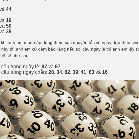
và
44
và
19
và
50
và
38
, khi anh em muốn áp dụng thêm các nguyên tắc về ngày dựa theo chiế
 này thì anh em cứ đảm bảo rằng nếu soi cầu ngày lẻ thì anh em lấy số
thể sẽ như sau:
 cầu trong ngày lẻ:
97
và
97
 cầu trong ngày chẵn:
28
,
34
,
82
,
39
,
41
,
83
và
16