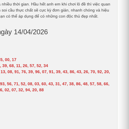
hiều thời gian. Hầu hết anh em khi chơi lô đề thì việc quan
 soi cầu thực chất sẽ cực kỳ đơn giản, nhanh chóng và hiệu
à bạn có thể áp dụng để có những con độc thủ đẹp nhất.
ngày 14/04/2026
85, 00, 17
, 39, 68, 11, 26, 57, 52, 34
 13, 08, 91, 76, 39, 96, 07, 91, 39, 43, 86, 43, 26, 70, 92, 20,
 93, 56, 71, 52, 08, 03, 60, 43, 31, 47, 38, 86, 48, 57, 58, 66,
96, 02, 07, 32, 94, 20, 88