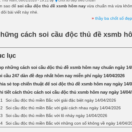
t:
Thứ Năm, 08/01/2026 - 19:22
by
chốt số đẹp siêu chuẩn
àm sao để
soi cầu độc thủ đề xsmb hôm nay
vừa chuẩn mà vừa không
dõi bài viết này nhé.
»
thầy ba chốt số đẹp
hững cách soi cầu độc thủ đề xsmb hô
c lục
op những cách soi cầu độc thủ đề xsmb hôm nay chuẩn ngày 14/
oi cầu 247 dàn đề đẹp nhất hôm nay miễn phí ngày 14/04/2026
hia sẻ top chiến thuật để soi độc thủ đề xsmb hôm nay ngày 14/
hi tiết cách thức cách soi cầu độc thủ xsmb hôm nay ngày 14/04
Soi cầu độc thủ miền Bắc với giải đặc biệt ngày 14/04/2026
Soi cầu độc thủ miền Bắc với giải cách nhau ngày 14/04/2026
Soi cầu độc thủ miền Bắc với lô nháy ngày 14/04/2026
Soi cầu độc thủ miền Bắc với những con số không về ngày 14/04/2