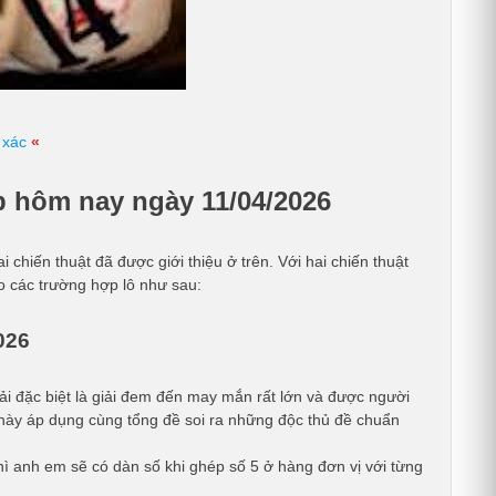
 xác
«
mb hôm nay ngày 11/04/2026
i chiến thuật đã được giới thiệu ở trên. Với hai chiến thuật
ho các trường hợp lô như sau:
026
giải đặc biệt là giải đem đến may mắn rất lớn và được người
i này áp dụng cùng tổng đề soi ra những độc thủ đề chuẩn
hì anh em sẽ có dàn số khi ghép số 5 ở hàng đơn vị với từng