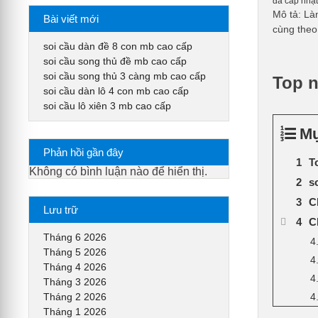
đã câp nhậ
Mô tả: L
Bài viết mới
cùng theo 
soi cầu dàn đề 8 con mb cao cấp
soi cầu song thủ đề mb cao cấp
soi cầu song thủ 3 càng mb cao cấp
Top n
soi cầu dàn lô 4 con mb cao cấp
soi cầu lô xiên 3 mb cao cấp
Mụ
Phản hồi gần đây
T
Không có bình luận nào để hiển thị.
s
C
Lưu trữ
C
Tháng 6 2026
Tháng 5 2026
Tháng 4 2026
Tháng 3 2026
Tháng 2 2026
Tháng 1 2026