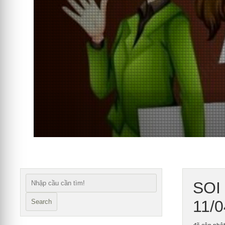
SOI
11/0
Search