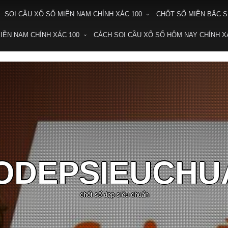
SOI CẦU XỔ SỐ MIỀN NAM CHÍNH XÁC 100
CHỐT SỐ MIỀN BẮC S
IỀN NAM CHÍNH XÁC 100
CÁCH SOI CẦU XỔ SỐ HÔM NAY CHÍNH X
ODEPSIEUCHU
chốt số đẹp siêu chuẩn