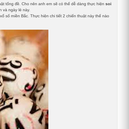
thuật tổng đề. Cho nên anh em sẽ có thể dễ dàng thực hiện
soi
ẵn và ngày lẻ này.
xổ số miền Bắc. Thực hiện chi tiết 2 chiến thuật này thế nào