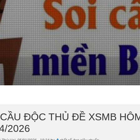
 CẦU ĐỘC THỦ ĐỀ XSMB HÔM
4/2026