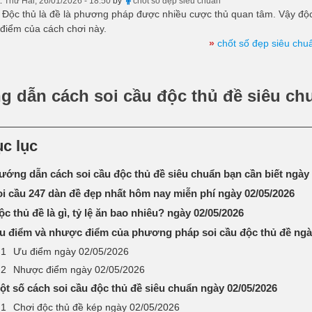
t:
Thứ Hai, 26/01/2026 - 18:50
by
chốt số đẹp siêu chuẩn
 Độc thủ là đề là phương pháp được nhiều cược thủ quan tâm. Vậy độc
điểm của cách chơi này.
»
chốt số đẹp siêu chu
 dẫn cách soi cầu độc thủ đề siêu chu
c lục
ướng dẫn cách soi cầu độc thủ đề siêu chuẩn bạn cần biết ngày 
oi cầu 247 dàn đề đẹp nhất hôm nay miễn phí ngày 02/05/2026
ộc thủ đề là gì, tỷ lệ ăn bao nhiêu? ngày 02/05/2026
u điểm và nhược điểm của phương pháp soi cầu độc thủ đề ngà
Ưu điểm ngày 02/05/2026
Nhược điểm ngày 02/05/2026
ột số cách soi cầu độc thủ đề siêu chuẩn ngày 02/05/2026
Chơi độc thủ đề kép ngày 02/05/2026