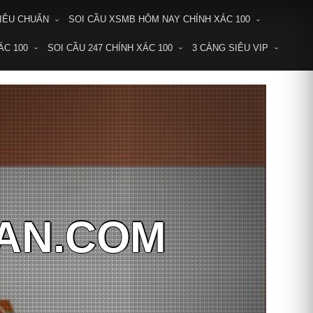
IÊU CHUẨN
SOI CẦU XSMB HÔM NAY CHÍNH XÁC 100
ÁC 100
SOI CẦU 247 CHÍNH XÁC 100
3 CÀNG SIÊU VIP
AN.COM