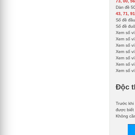
73, 00, 56
Dàn đề 50
43, 71, 91
Số đề đầu
Số đề đuô
Xem số ví
Xem số ví
Xem số ví
Xem số ví
Xem số ví
Xem số ví
Xem số ví
Độc t
Trước khi
được biết 
Không cần