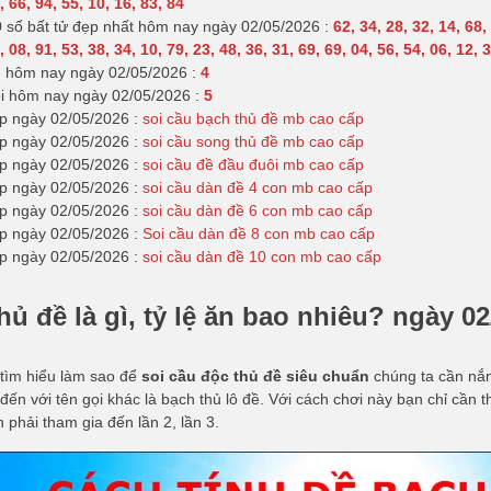
, 66, 94, 55, 10, 16, 83, 84
 số bất tử đẹp nhất hôm nay ngày 02/05/2026 :
62, 34, 28, 32, 14, 68,
, 08, 91, 53, 38, 34, 10, 79, 23, 48, 36, 31, 69, 69, 04, 56, 54, 06, 12, 
 hôm nay ngày 02/05/2026 :
4
i hôm nay ngày 02/05/2026 :
5
p ngày 02/05/2026 :
soi cầu bạch thủ đề mb cao cấp
p ngày 02/05/2026 :
soi cầu song thủ đề mb cao cấp
p ngày 02/05/2026 :
soi cầu đề đầu đuôi mb cao cấp
p ngày 02/05/2026 :
soi cầu dàn đề 4 con mb cao cấp
p ngày 02/05/2026 :
soi cầu dàn đề 6 con mb cao cấp
p ngày 02/05/2026 :
Soi cầu dàn đề 8 con mb cao cấp
p ngày 02/05/2026 :
soi cầu dàn đề 10 con mb cao cấp
hủ đề là gì, tỷ lệ ăn bao nhiêu? ngày 02
 tìm hiểu làm sao để
soi cầu độc thủ đề siêu chuẩn
chúng ta cần nắ
đến với tên gọi khác là bạch thủ lô đề. Với cách chơi này bạn chỉ cần 
 phải tham gia đến lần 2, lần 3.