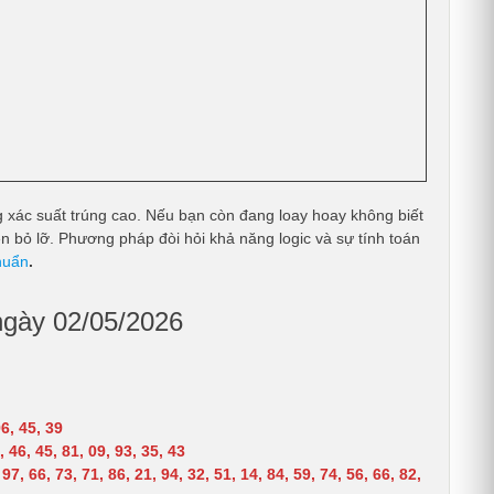
ng xác suất trúng cao. Nếu bạn còn đang loay hoay không biết
 bỏ lỡ. Phương pháp đòi hỏi khả năng logic và sự tính toán
huẩn
.
ngày 02/05/2026
96, 45, 39
, 46, 45, 81, 09, 93, 35, 43
 97, 66, 73, 71, 86, 21, 94, 32, 51, 14, 84, 59, 74, 56, 66, 82,