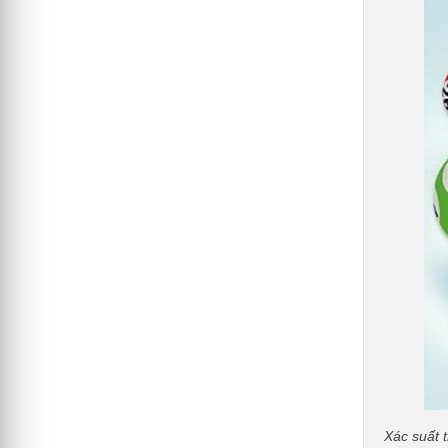
Xác suất 