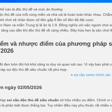
thế nào là độc thủ đề và mức ăn thưởng
độc thủ đề của mỗi vùng miền và nhà cái là hoàn toàn khác nhau. Chẳng 
ười chơi sẽ nhận được số tiền gấp 8 lần số tiền đã đặt cược.
 Nam và miền Trung tỷ lệ ăn là 1:8. Đồng nghĩa với việc người chơi sẽ 
 tăng cao dần khi độc thủ đề về càng nhiều. Đây hứa hẹn là sân chơi th
ểm và nhược điểm của phương pháp so
/2026
đỏ đen luôn đòi hỏi khả năng tư duy và quan sát cao. Vì vậy bạn phải c
áp soi độc thủ đề siêu chuẩn rất phù hợp.
»
soi cầu xsmn chính xác
m ngày 02/05/2026
pháp
soi cầu độc thủ đề siêu chuẩn
sở hữu nhiều ưu điểm. Chính vì 
n là phân biệt được thắng bại. Tuy nhiên điều này phụ thuộc rất nhiều