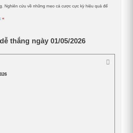
ng. Nghiên cứu về những mẹo cá cược cực kỳ hiệu quả để
c
«
dễ thắng ngày 01/05/2026
2026