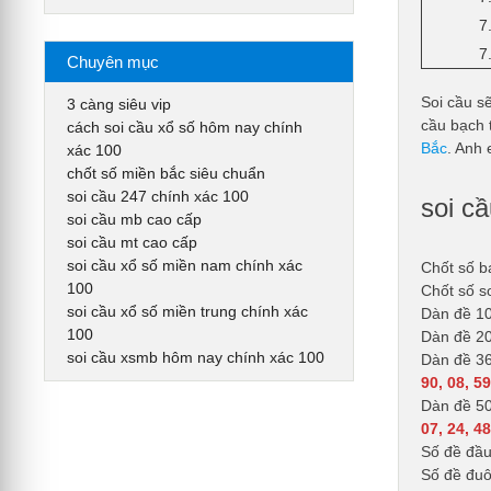
Chuyên mục
Soi cầu s
3 càng siêu vip
cầu bạch t
cách soi cầu xổ số hôm nay chính
Bắc
. Anh 
xác 100
chốt số miền bắc siêu chuẩn
soi cầu 247 chính xác 100
soi c
soi cầu mb cao cấp
soi cầu mt cao cấp
soi cầu xổ số miền nam chính xác
Chốt số b
100
Chốt số s
soi cầu xổ số miền trung chính xác
Dàn đề 10
100
Dàn đề 20
soi cầu xsmb hôm nay chính xác 100
Dàn đề 36
90, 08, 59
Dàn đề 50
07, 24, 48
Số đề đầu
Số đề đuô