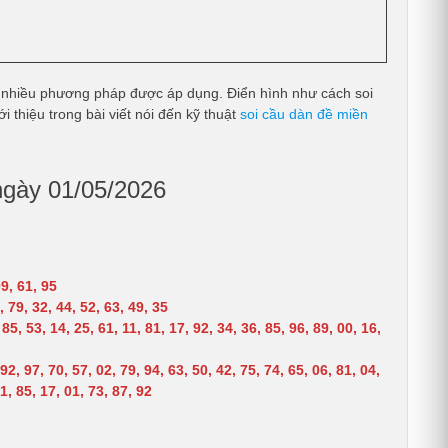
rất nhiều phương pháp được áp dụng. Điển hình như cách soi
 thiệu trong bài viết nói đến kỹ thuật
soi cầu dàn đề miền
ngày 01/05/2026
09, 61, 95
, 79, 32, 44, 52, 63, 49, 35
 85, 53, 14, 25, 61, 11, 81, 17, 92, 34, 36, 85, 96, 89, 00, 16,
 92, 97, 70, 57, 02, 79, 94, 63, 50, 42, 75, 74, 65, 06, 81, 04,
31, 85, 17, 01, 73, 87, 92