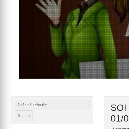
SOI
01/
Search