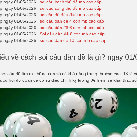
p ngày 01/05/2026 :
soi cầu bạch thủ đề mb cao cấp
p ngày 01/05/2026 :
soi cầu song thủ đề mb cao cấp
p ngày 01/05/2026 :
soi cầu đề đầu đuôi mb cao cấp
p ngày 01/05/2026 :
soi cầu dàn đề 4 con mb cao cấp
p ngày 01/05/2026 :
soi cầu dàn đề 6 con mb cao cấp
p ngày 01/05/2026 :
Soi cầu dàn đề 8 con mb cao cấp
p ngày 01/05/2026 :
soi cầu dàn đề 10 con mb cao cấp
iểu về cách soi cầu dàn đề là gì? ngày 01
 soi cầu đã tìm ra những con số có khả năng trúng thưởng cao. Tỷ lệ v
 cơ hội dự đoán đã có sự điều chỉnh kỹ lướng. Anh em sẽ khai thác s