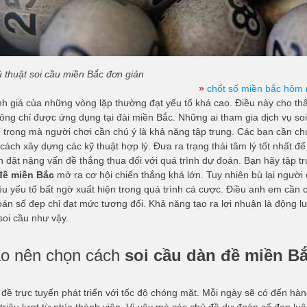
 thuật soi cầu miền Bắc đơn giản
»
chốt số miền bắc hôm
h giá của những vòng lặp thường đạt yếu tố khá cao. Điều này cho thấ
ông chỉ được ứng dụng tại đài miền Bắc. Những ai tham gia dịch vụ s
 trọng mà người chơi cần chú ý là khả năng tập trung. Các bạn cần ch
ách xây dựng các kỹ thuật hợp lý. Đưa ra trạng thái tâm lý tốt nhất để g
 đặt nặng vấn đề thắng thua đối với quá trình dự đoán. Bạn hãy tập t
đề miền Bắc
mở ra cơ hội chiến thắng khá lớn. Tuy nhiên bù lại người 
u yếu tố bất ngờ xuất hiện trong quá trình cá cược. Điều anh em cần câ
oán số đẹp chỉ đạt mức tương đối. Khả năng tạo ra lợi nhuận là động lự
 soi cầu như vậy.
ao nên chọn cách
soi cầu dàn đề miền Bắ
ô đề trực tuyến phát triển với tốc độ chóng mặt. Mỗi ngày sẽ có đến hà