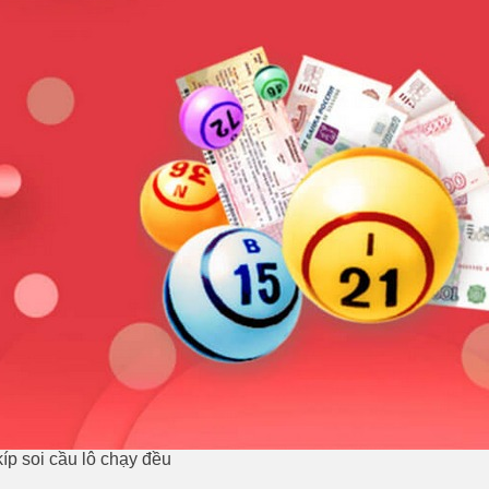
kíp soi cầu lô chạy đều