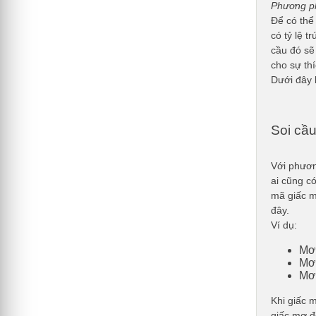
Phương ph
Để có thể
có tỷ lệ 
cầu đó sẽ
cho sự thí
Dưới đây 
Soi cầ
Với phươn
ai cũng có
mã giấc m
đây.
Ví dụ:
Mơ 
Mơ 
Mơ 
Khi giấc 
giấc mơ đ