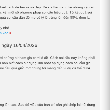
iết cách để tìm ra số đẹp. Để có thể mang lại những cặp số
đúc kết một số phương pháp soi cầu hiệu quả. Từ kết quả soi
quả soi cầu dàn đề mb có tỷ lệ trúng lên đến 99%, đem lại
ây nhé.
nh xác
«
c ngày 16/04/2026
i những ai tham gia chơi lô đề. Cách soi cầu này không phải
u bạn biết cách sử dụng linh hoạt áp dụng cách soi cầu giải
 soi cầu qua giấc mơ chúng tôi mang đến ví dụ cụ thể dưới
ng lên cao. Sau đó việc của bạn chỉ cần ghi chép lại nội dung