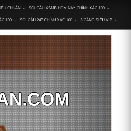
IÊU CHUẨN
SOI CẦU XSMB HÔM NAY CHÍNH XÁC 100
ÁC 100
SOI CẦU 247 CHÍNH XÁC 100
3 CÀNG SIÊU VIP
AN.COM