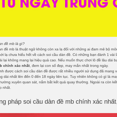
àn đề mb là gì?
àn đề mb là thuật ngữ không còn xa lạ đối với những ai đam mê bộ môn
ới lạ chưa hiểu hết về cách soi cầu dàn đề. Có những bạn đánh 1 vài 
dài lại không mang lại hiệu quả cao. Nếu muốn thực chơi lô đề lâu dà
b chính xác nhất
, đem lại con số đẹp, may mắn nhất trong ngày.
nh được cách soi cầu dàn đề được rất nhiều người sử dụng đã mang về t
ng dài nhất lên đến 0 đến 18 ngày liên tục. Tuy nhiên không có gì là m
thường xuyên quan sát, nắm bắt kết quả quay thưởng. Ngoài ra còn kế
p nhất.
g pháp soi cầu dàn đề mb chính xác nhất,