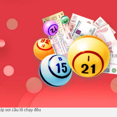
kíp soi cầu lô chạy đều