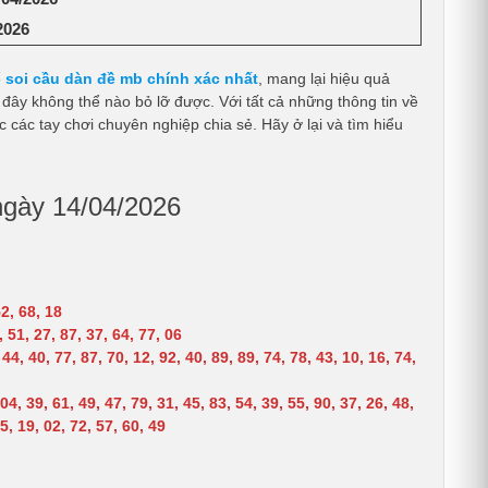
2026
ể
soi cầu dàn
đề mb chính xác nhất
, mang lại hiệu quả
 đây không thể nào bỏ lỡ được. Với tất cả những thông tin về
 các tay chơi chuyên nghiệp chia sẻ. Hãy ở lại và tìm hiểu
ngày 14/04/2026
52, 68, 18
, 51, 27, 87, 37, 64, 77, 06
 44, 40, 77, 87, 70, 12, 92, 40, 89, 89, 74, 78, 43, 10, 16, 74,
 04, 39, 61, 49, 47, 79, 31, 45, 83, 54, 39, 55, 90, 37, 26, 48,
25, 19, 02, 72, 57, 60, 49