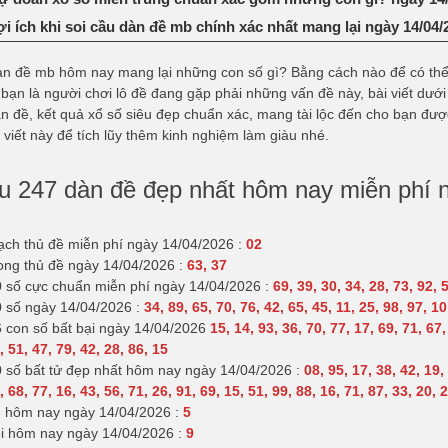
ợi ích khi soi cầu dàn đề mb chính xác nhất mang lại ngày 14/04/
àn đề mb hôm nay mang lại những con số gì? Bằng cách nào để có th
bạn là người chơi lô đề đang gặp phải những vấn đề này, bài viết dưới
àn đề, kết quả xổ số siêu đẹp chuẩn xác, mang tài lộc đến cho bạn được
ài viết này để tích lũy thêm kinh nghiệm làm giàu nhé.
ầu 247 dàn đề đẹp nhất hôm nay miễn phí 
ạch thủ đề miễn phí ngày 14/04/2026 :
02
ong thủ đề ngày 14/04/2026 :
63, 37
 số cực chuẩn miễn phí ngày 14/04/2026 :
69, 39, 30, 34, 28, 73, 92, 
 số ngày 14/04/2026 :
34, 89, 65, 70, 76, 42, 65, 45, 11, 25, 98, 97, 10
 con số bất bại ngày 14/04/2026
15, 14, 93, 36, 70, 77, 17, 69, 71, 67,
, 51, 47, 79, 42, 28, 86, 15
 số bất tử đẹp nhất hôm nay ngày 14/04/2026 :
08, 95, 17, 38, 42, 19,
, 68, 77, 16, 43, 56, 71, 26, 91, 69, 15, 51, 99, 88, 16, 71, 87, 33, 20, 
 hôm nay ngày 14/04/2026 :
5
i hôm nay ngày 14/04/2026 :
9