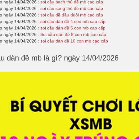
p ngày 14/04/2026 :
soi cầu bạch thủ đề mb cao cấp
p ngày 14/04/2026 :
soi cầu song thủ đề mb cao cấp
p ngày 14/04/2026 :
soi cầu đề đầu đuôi mb cao cấp
p ngày 14/04/2026 :
soi cầu dàn đề 4 con mb cao cấp
p ngày 14/04/2026 :
soi cầu dàn đề 6 con mb cao cấp
p ngày 14/04/2026 :
Soi cầu dàn đề 8 con mb cao cấp
p ngày 14/04/2026 :
soi cầu dàn đề 10 con mb cao cấp
ầu dàn đề mb là gì? ngày 14/04/2026