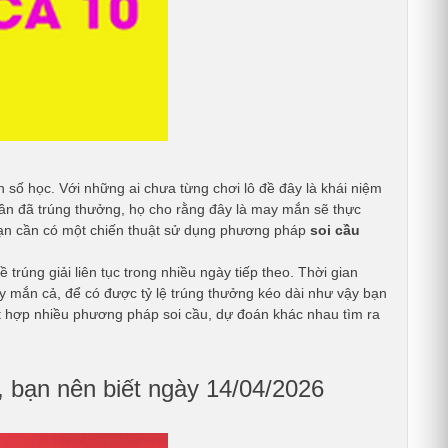
 số học. Với những ai chưa từng chơi lô đề đây là khái niệm
lần đã trúng thưởng, họ cho rằng đây là may mắn sẽ thực
i bạn cần có một chiến thuật sử dụng phương pháp
soi cầu
rúng giải liên tục trong nhiều ngày tiếp theo. Thời gian
ay mắn cả, để có được tỷ lệ trúng thưởng kéo dài như vậy bạn
t hợp nhiều phương pháp soi cầu, dự đoán khác nhau tìm ra
 bạn nên biết ngày 14/04/2026