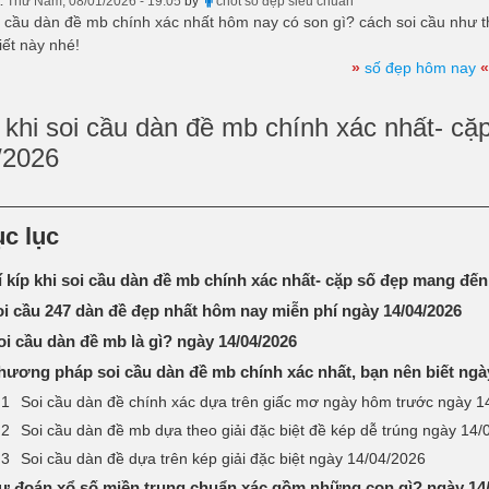
t:
Thứ Năm, 08/01/2026 - 19:05
by
chốt số đẹp siêu chuẩn
i cầu dàn đề mb chính xác nhất hôm nay có son gì? cách soi cầu như th
iết này nhé!
»
số đẹp hôm nay
p khi soi cầu dàn đề mb chính xác nhất- cặ
/2026
c lục
í kíp khi soi cầu dàn đề mb chính xác nhất- cặp số đẹp mang đến 
oi cầu 247 dàn đề đẹp nhất hôm nay miễn phí ngày 14/04/2026
oi cầu dàn đề mb là gì? ngày 14/04/2026
hương pháp soi cầu dàn đề mb chính xác nhất, bạn nên biết ngà
Soi cầu dàn đề chính xác dựa trên giấc mơ ngày hôm trước ngày 1
Soi cầu dàn đề mb dựa theo giải đặc biệt đề kép dễ trúng ngày 14/
Soi cầu dàn đề dựa trên kép giải đặc biệt ngày 14/04/2026
ự đoán xổ số miền trung chuẩn xác gồm những con gì? ngày 14/