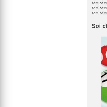
Xem số ví
Xem số ví
Xem số ví
Soi c