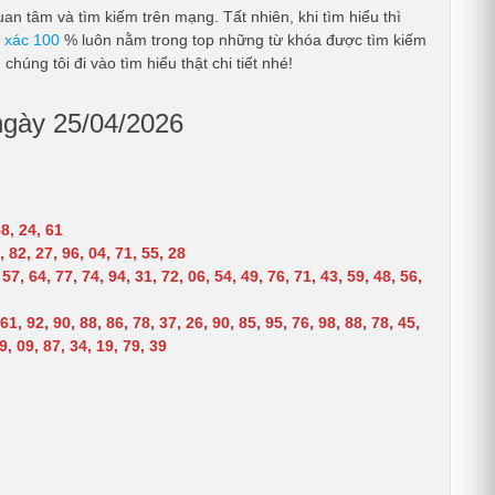
an tâm và tìm kiếm trên mạng. Tất nhiên, khi tìm hiểu thì
h xác 100
% luôn nằm trong top những từ khóa được tìm kiếm
húng tôi đi vào tìm hiểu thật chi tiết nhé!
ngày 25/04/2026
58, 24, 61
, 82, 27, 96, 04, 71, 55, 28
 57, 64, 77, 74, 94, 31, 72, 06, 54, 49, 76, 71, 43, 59, 48, 56,
 61, 92, 90, 88, 86, 78, 37, 26, 90, 85, 95, 76, 98, 88, 78, 45,
69, 09, 87, 34, 19, 79, 39