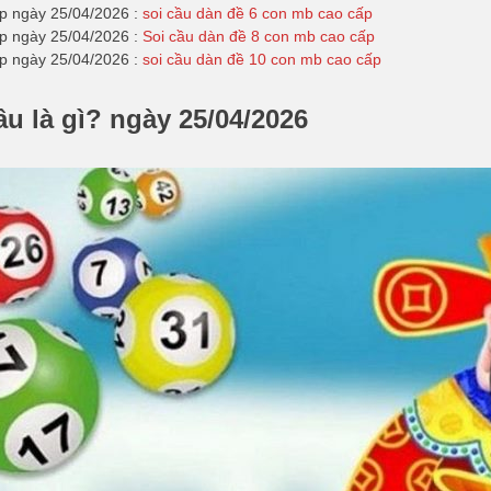
p ngày 25/04/2026 :
soi cầu dàn đề 6 con mb cao cấp
p ngày 25/04/2026 :
Soi cầu dàn đề 8 con mb cao cấp
p ngày 25/04/2026 :
soi cầu dàn đề 10 con mb cao cấp
ầu là gì? ngày 25/04/2026