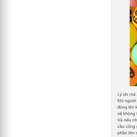
Lý do mà 
Khi người 
động lên 
sẽ không 
Và nếu nh
cầu cũng 
phần lớn 