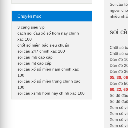
Soi cầu từ
người chơ
Chuyên mục
nhiều nhất
3 càng siêu vip
soi c
cách soi cầu xổ số hôm nay chính
xác 100
chốt số miền bắc siêu chuẩn
Chốt số b
soi cầu 247 chính xác 100
Chốt số s
soi cầu mb cao cấp
Dàn đề 10
soi cầu mt cao cấp
Dàn đề 20
soi cầu xổ số miền nam chính xác
Dàn đề 36
100
05, 30, 06
soi cầu xổ số miền trung chính xác
Dàn đề 50
100
60, 22, 60
soi cầu xsmb hôm nay chính xác 100
Số đề đầu
Số đề đuô
Xem số ví
Xem số ví
Xem số ví
Xem số ví