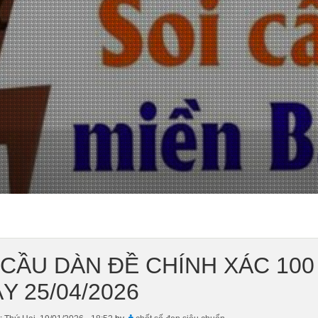
 CẦU DÀN ĐỀ CHÍNH XÁC 100
Y 25/04/2026