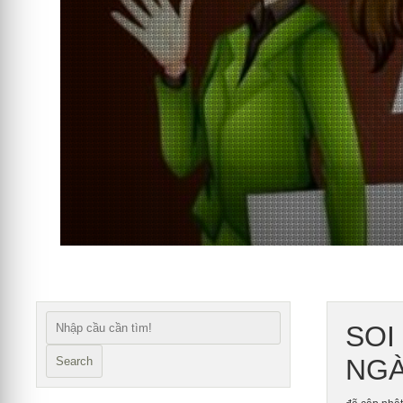
SOI
NGÀ
Search