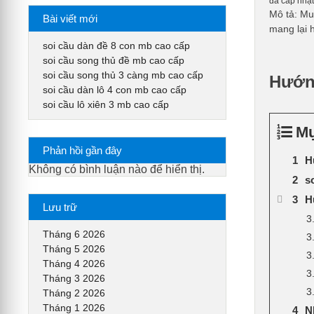
đã câp nhậ
Mô tả: Mu
Bài viết mới
mang lại 
soi cầu dàn đề 8 con mb cao cấp
soi cầu song thủ đề mb cao cấp
soi cầu song thủ 3 càng mb cao cấp
Hướng
soi cầu dàn lô 4 con mb cao cấp
soi cầu lô xiên 3 mb cao cấp
Mụ
Phản hồi gần đây
H
Không có bình luận nào để hiển thị.
s
H
Lưu trữ
Tháng 6 2026
Tháng 5 2026
Tháng 4 2026
Tháng 3 2026
Tháng 2 2026
Tháng 1 2026
N