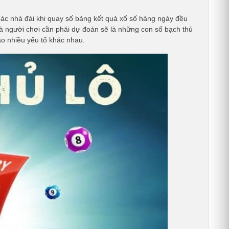
Các nhà đài khi quay số bảng kết quả xổ số hàng ngày đều
mà người chơi cần phải dự đoán sẽ là những con số bạch thủ
ào nhiều yếu tố khác nhau.