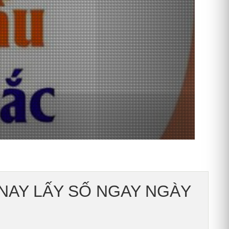
 NAY LẤY SỐ NGAY NGÀY