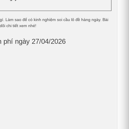
ì. Làm sao để có kinh nghiệm soi cầu lô đề hàng ngày. Bài
õi chi tiết xem nhé!
n phí ngày 27/04/2026