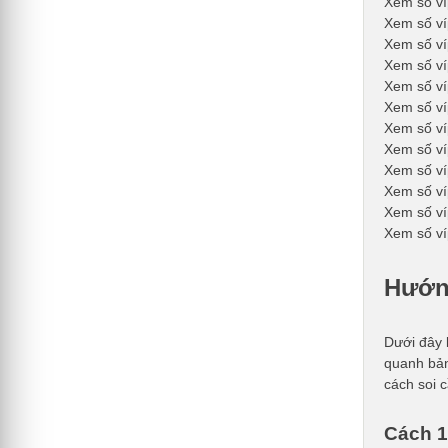
Xem số ví
Xem số ví
Xem số ví
Xem số ví
Xem số ví
Xem số ví
Xem số ví
Xem số ví
Xem số ví
Xem số ví
Xem số ví
Xem số ví
Hướng
Dưới đây 
quanh bản
cách soi 
Cách 1