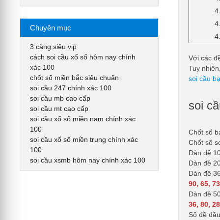
Chuyên mục
3 càng siêu vip
cách soi cầu xổ số hôm nay chính
Với các đ
xác 100
Tuy nhiên
chốt số miền bắc siêu chuẩn
soi cầu b
soi cầu 247 chính xác 100
soi cầu mb cao cấp
soi c
soi cầu mt cao cấp
soi cầu xổ số miền nam chính xác
100
Chốt số b
soi cầu xổ số miền trung chính xác
Chốt số s
100
Dàn đề 10
soi cầu xsmb hôm nay chính xác 100
Dàn đề 20
Dàn đề 36
90, 65, 73
Dàn đề 50
36, 80, 28
Số đề đầu