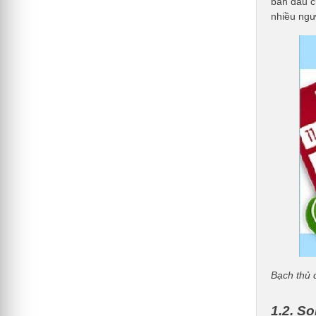
ban đầu c
nhiều ngư
Bạch thủ 
1.2. S