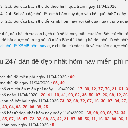
2.3. Soi cầu bạch thủ đề theo hình quả trám ngày 11/04/2026
2.4. Soi cầu độc thủ đề xsmb hôm nay dựa vào kết quả thứ 7 ngày
2.5. Soi cầu bạch thủ đề xsmb hôm nay với kết quả ngày thứ 5 ngà
ề thủ, nếu bắt được con bạch thủ sẽ là may mắn cực lớn. Bởi chỉ cần bắ
, để bắt được nó trong xổ số miền Bắc thì không hề dễ, nhất là với nh
ạch thủ đề XSMB hôm nay
cực chuẩn, có xác suất về cực lớn được chún
ầu 247 dàn đề đẹp nhất hôm nay miễn phí 
ạch thủ đề miễn phí ngày 11/04/2026 :
00
ong thủ đề ngày 11/04/2026 :
85, 49
 số cực chuẩn miễn phí ngày 11/04/2026 :
17, 39, 12, 77, 76, 21, 61, 
 số ngày 11/04/2026 :
20, 41, 19, 41, 03, 82, 35, 59, 07, 26, 68, 12, 26
 con số bất bại ngày 11/04/2026
73, 82, 68, 72, 07, 16, 36, 97, 34, 27,
, 48, 04, 93, 78, 08, 38, 25
 số bất tử đẹp nhất hôm nay ngày 11/04/2026 :
68, 98, 93, 95, 74, 34, 
, 85, 87, 15, 47, 72, 32, 68, 36, 42, 21, 87, 85, 56, 11, 16, 92, 89, 06, 
 hôm nay ngày 11/04/2026 :
5