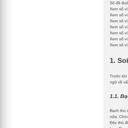
Số đề đuô
Xem số ví
Xem số ví
Xem số ví
Xem số ví
Xem số ví
Xem số ví
Xem số ví
1. So
Trước khi
ngữ về vấ
1.1. Bạ
Bạch thủ 
nữa. Chín
Độc thủ đề