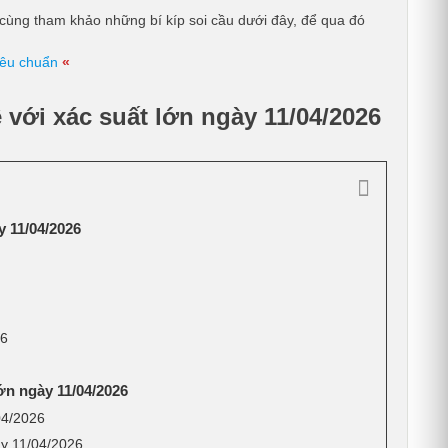
cùng tham khảo những bí kíp soi cầu dưới đây, để qua đó
iêu chuẩn
«
với xác suất lớn ngày 11/04/2026
y 11/04/2026
26
ớn ngày 11/04/2026
04/2026
ày 11/04/2026