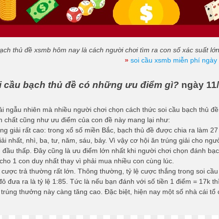
ạch thủ đề xsmb hôm nay là cách người chơi tìm ra con số xác suất lớ
»
soi cầu xsmb miễn phí ngày
oi cầu bạch thủ đề có những ưu điểm gì?
ngày 11/
i ngẫu nhiên mà nhiều người chơi chọn cách thức soi cầu bạch thủ đề 
h chất cũng như ưu điểm của con đề này mang lại như:
úng giải rất cao: trong xổ số miền Bắc, bạch thủ đề được chia ra làm 2
iải nhất, nhì, ba, tư, năm, sáu, bảy. Vì vậy cơ hội ăn trúng giải cho ngườ
 đầu thấp. Đây cũng là ưu điểm lớn nhất khi người chơi chọn đánh bạc
 cho 1 con duy nhất thay vì phải mua nhiều con cùng lúc.
n cược trả thường rất lớn. Thông thường, tỷ lệ cược thắng trong soi 
đô đưa ra là tỷ lệ 1:85. Tức là nếu bạn đánh với số tiền 1 điểm = 17k 
ền trúng thưởng này càng tăng cao. Đặc biệt, hiện nay một số nhà cái t