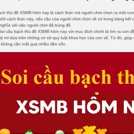
ạch thủ đề XSMB hôm nay là cách thức mà người chơi chọn ra một con 
ới cách thức này, nếu cầu của người chơi chọn về có trong bảng kết quả
nghĩa với việc người chơi đã trúng đề.
Soi cầu bạch thủ đề XSMB hôm nay với mục đích chính là tìm ra con 
 tỷ mỉ dựa trên những cơ sở quy luật khoa học của con số. Từ đó, giúp
không cần mất quá nhiều tiền vốn.