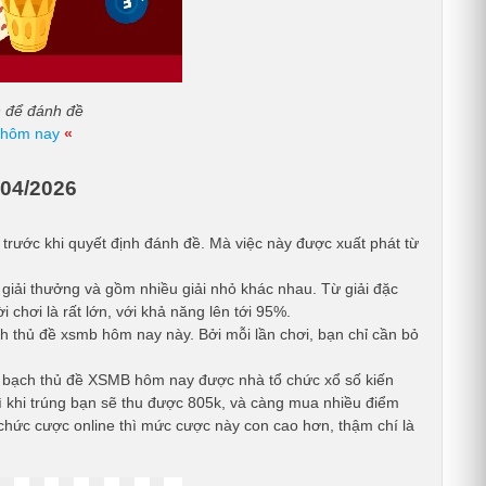
n để đánh đề
 hôm nay
«
04/2026
trước khi quyết định đánh đề. Mà việc này được xuất phát từ
7 giải thưởng và gồm nhiều giải nhỏ khác nhau. Từ giải đặc
i chơi là rất lớn, với khả năng lên tới 95%.
h thủ đề xsmb hôm nay này. Bởi mỗi lần chơi, bạn chỉ cần bỏ
cầu bạch thủ đề XSMB hôm nay được nhà tổ chức xổ số kiến
thì khi trúng bạn sẽ thu được 805k, và càng mua nhiều điểm
ổ chức cược online thì mức cược này con cao hơn, thậm chí là