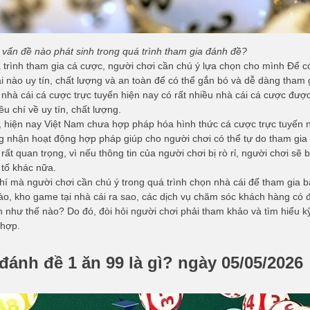
vấn đề nào phát sinh trong quá trình tham gia đánh đề?
 trình tham gia cá cược, người chơi cần chú ý lựa chọn cho mình Để có 
i nào uy tín, chất lượng và an toàn để có thể gắn bó và dễ dàng tham g
g nhà cái cá cược trực tuyến hiện nay có rất nhiều nhà cái cá cược đư
êu chí về uy tín, chất lượng.
, hiện nay Việt Nam chưa hợp pháp hóa hình thức cá cược trực tuyến 
g nhận hoạt động hợp pháp giúp cho người chơi có thể tự do tham gia 
rất quan trọng, vì nếu thông tin của người chơi bị rò rỉ, người chơi sẽ
 tố khác nữa.
chí mà người chơi cần chú ý trong quá trình chọn nhà cái để tham gia
ào, kho game tại nhà cái ra sao, các dịch vụ chăm sóc khách hàng có 
n như thế nào? Do đó, đòi hỏi người chơi phải tham khảo và tìm hiểu k
 hợp.
 đánh đề 1 ăn 99 là gì? ngày 05/05/2026