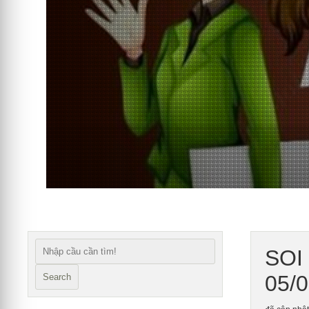
SOI
05/
Search