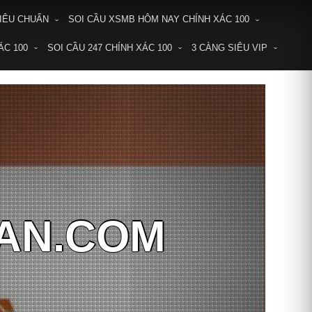
IÊU CHUẨN
SOI CẦU XSMB HÔM NAY CHÍNH XÁC 100
ÁC 100
SOI CẦU 247 CHÍNH XÁC 100
3 CÀNG SIÊU VIP
AN.COM