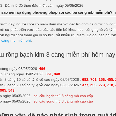
Đánh lô đề theo đầu – đít câm ngày 05/05/2026
ì sao nên áp dụng phương pháp soi cầu ba càng mb miễn phí? n
rước đây, người chơi có niềm đam mê với các trò chơi cá cược chỉ có th
với sự phát triển vượt bậc của các tiến bộ khoa học, công nghệ và kỹ t
lớn người chơi tham gia vì sở hữu rất nhiều ưu điểm. Do đó, các phươn
a càng mb miễn phí
.
ầu rồng bạch kim 3 càng miễn phí hôm nay
 càng ngày 05/05/2026:
496
ặp 3 càng ngày 05/05/2026:
851, 848
àn 3 càng 10 số có tỷ lệ về cao ngày 05/05/2026 :
682, 701, 156, 455, 
àn 3 càng 20 số có tỷ lệ về cao ngày 05/05/2026 :
377, 596, 273, 718, 
 905, 543
p ngày 05/05/2026 :
soi cầu bạch thủ 3 càng mb cao cấp
p ngày 05/05/2026 :
soi cầu song thủ 3 càng mb cao cấp
ững vấn đề nào phát sinh trong quá tr