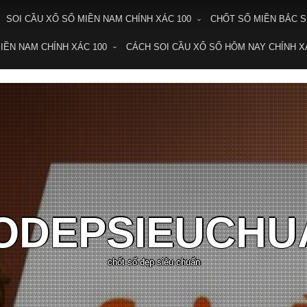
SOI CẦU XỔ SỐ MIỀN NAM CHÍNH XÁC 100
CHỐT SỐ MIỀN BẮC S
IỀN NAM CHÍNH XÁC 100
CÁCH SOI CẦU XỔ SỐ HÔM NAY CHÍNH X
ODEPSIEUCHU
chốt số đẹp siêu chuẩn