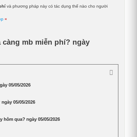
phí
và phương pháp này có tác dụng thế nào cho người
ẹp
«
a càng mb miễn phí? ngày
gày 05/05/2026
 ngày 05/05/2026
ày hôm qua? ngày 05/05/2026