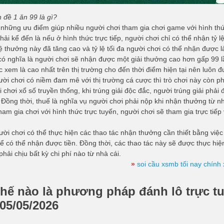
 đề 1 ăn 99 là gì?
 những ưu điểm giúp nhiều người chơi tham gia chơi game với hình thứ
phải kể đến là nếu ở hình thức trực tiếp, người chơi chỉ có thể nhận tỷ 
lệ thưởng này đã tăng cao và tỷ lệ tối đa người chơi có thể nhận được l
ó nghĩa là người chơi sẽ nhận được một giải thưởng cao hơn gấp 99 lần 
 xem là cao nhất trên thị trường cho đến thời điểm hiện tại nên luôn đ
ời chơi có niềm đam mê với thị trường cá cược thì trò chơi này còn ph
chơi xổ số truyền thống, khi trúng giải độc đắc, người trúng giải phải
. Đồng thời, thuế là nghĩa vụ người chơi phải nộp khi nhận thưởng từ 
ham gia chơi với hình thức trực tuyến, người chơi sẽ tham gia trực tiếp
.
ười chơi có thể thực hiện các thao tác nhận thưởng cần thiết bằng việ
ể có thể nhận được tiền. Đồng thời, các thao tác này sẽ được thực hiệ
hải chịu bất kỳ chi phí nào từ nhà cái.
»
soi cầu xsmb tối nay chính
hế nào là phương pháp đánh lô trực t
05/05/2026