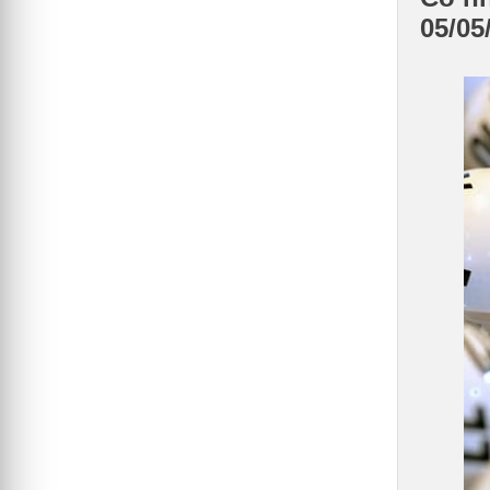
05/05