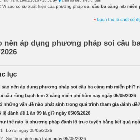
t:
Thứ Năm, 29/01/2026 - 18:52
by
chốt số đẹp siêu chuẩn
:
Vì sao có sự xuất hiện của phương pháp
soi cầu ba càng mb miễn 
»
bạch thủ lô chốt số đ
o nên áp dụng phương pháp soi cầu b
/2026
c lục
ì sao nên áp dụng phương pháp soi cầu ba càng mb miễn phí? n
oi cầu rồng bạch kim 3 càng miễn phí hôm nay ngày 05/05/2026
ó những vấn đề nào phát sinh trong quá trình tham gia đánh đề?
ỷ lệ đánh đề 1 ăn 99 là gì? ngày 05/05/2026
hư thế nào là phương pháp đánh lô trực tuyến bằng kết quả ng
Lô rơi ngày 05/05/2026
Soi theo hình quả trám ngày 05/05/2026