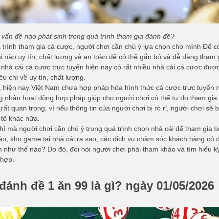
vấn đề nào phát sinh trong quá trình tham gia đánh đề?
 trình tham gia cá cược, người chơi cần chú ý lựa chọn cho mình Để có 
i nào uy tín, chất lượng và an toàn để có thể gắn bó và dễ dàng tham g
g nhà cái cá cược trực tuyến hiện nay có rất nhiều nhà cái cá cược đư
êu chí về uy tín, chất lượng.
, hiện nay Việt Nam chưa hợp pháp hóa hình thức cá cược trực tuyến 
g nhận hoạt động hợp pháp giúp cho người chơi có thể tự do tham gia 
rất quan trọng, vì nếu thông tin của người chơi bị rò rỉ, người chơi sẽ
 tố khác nữa.
chí mà người chơi cần chú ý trong quá trình chọn nhà cái để tham gia
ào, kho game tại nhà cái ra sao, các dịch vụ chăm sóc khách hàng có 
n như thế nào? Do đó, đòi hỏi người chơi phải tham khảo và tìm hiểu k
 hợp.
 đánh đề 1 ăn 99 là gì? ngày 01/05/2026