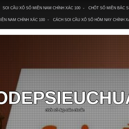
SOI CẦU XỔ SỐ MIỀN NAM CHÍNH XÁC 100
CHỐT SỐ MIỀN BẮC S
IỀN NAM CHÍNH XÁC 100
CÁCH SOI CẦU XỔ SỐ HÔM NAY CHÍNH X
ODEPSIEUCHU
chốt số đẹp siêu chuẩn