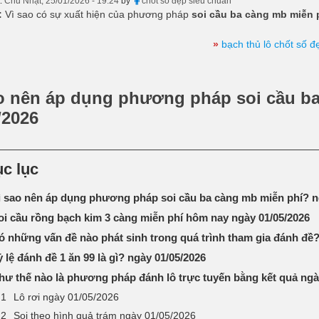
t:
Chủ Nhật, 25/01/2026 - 19:24
by
chốt số đẹp siêu chuẩn
:
Vì sao có sự xuất hiện của phương pháp
soi cầu ba càng mb miễn 
»
bạch thủ lô chốt số đ
o nên áp dụng phương pháp soi cầu b
/2026
c lục
ì sao nên áp dụng phương pháp soi cầu ba càng mb miễn phí? n
oi cầu rồng bạch kim 3 càng miễn phí hôm nay ngày 01/05/2026
ó những vấn đề nào phát sinh trong quá trình tham gia đánh đề?
ỷ lệ đánh đề 1 ăn 99 là gì? ngày 01/05/2026
hư thế nào là phương pháp đánh lô trực tuyến bằng kết quả ng
Lô rơi ngày 01/05/2026
Soi theo hình quả trám ngày 01/05/2026