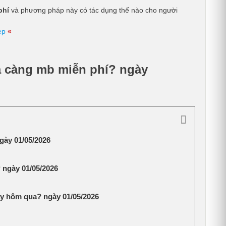
phí
và phương pháp này có tác dụng thế nào cho người
ẹp
«
a càng mb miễn phí? ngày
gày 01/05/2026
 ngày 01/05/2026
ày hôm qua? ngày 01/05/2026