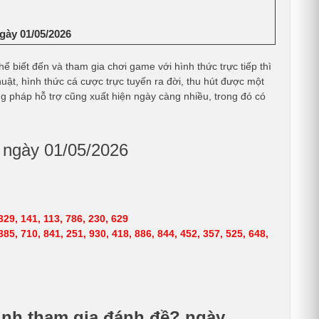
gày 01/05/2026
ể biết đến và tham gia chơi game với hình thức trực tiếp thì
huật, hình thức cá cược trực tuyến ra đời, thu hút được một
g pháp hỗ trợ cũng xuất hiện ngày càng nhiều, trong đó có
 ngày 01/05/2026
329, 141, 113, 786, 230, 629
385, 710, 841, 251, 930, 418, 886, 844, 452, 357, 525, 648,
ình tham gia đánh đề? ngày