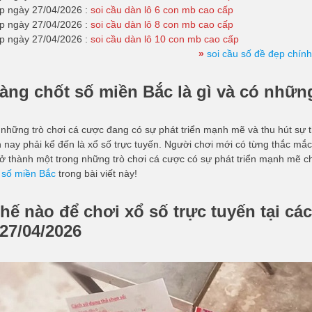
p ngày 27/04/2026 :
soi cầu dàn lô 6 con mb cao cấp
p ngày 27/04/2026 :
soi cầu dàn lô 8 con mb cao cấp
p ngày 27/04/2026 :
soi cầu dàn lô 10 con mb cao cấp
»
soi cầu số đề đẹp chính
àng chốt số miền Bắc là gì và có nhữn
 những trò chơi cá cược đang có sự phát triển mạnh mẽ và thu hút sự t
n nay phải kể đến là xổ số trực tuyến. Người chơi mới có từng thắc mắc
trở thành một trong những trò chơi cá cược có sự phát triển mạnh mẽ c
 số miền Bắc
trong bài viết này!
hế nào để chơi xổ số trực tuyến tại các
27/04/2026