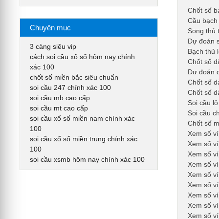
Chốt số b
Cầu bạch 
Chuyên mục
Song thủ 
Dự đoán s
3 càng siêu vip
Bạch thủ 
cách soi cầu xổ số hôm nay chính
Chốt số d
xác 100
Dự đoán d
chốt số miền bắc siêu chuẩn
Chốt số d
soi cầu 247 chính xác 100
Chốt số d
soi cầu mb cao cấp
Soi cầu l
soi cầu mt cao cấp
Soi cầu c
soi cầu xổ số miền nam chính xác
Chốt số m
100
Xem số ví
soi cầu xổ số miền trung chính xác
Xem số ví
100
Xem số ví
soi cầu xsmb hôm nay chính xác 100
Xem số ví
Xem số ví
Xem số ví
Xem số ví
Xem số ví
Xem số ví