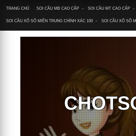
Skip
to
TRANG CHỦ
SOI CẦU MB CAO CẤP
SOI CẦU MT CAO CẤP
content
SOI CẦU XỔ SỐ MIỀN TRUNG CHÍNH XÁC 100
SOI CẦU XỔ SỐ M
CHOTS