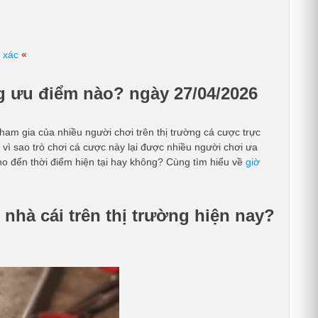
 xác
«
g ưu điểm nào? ngày 27/04/2026
ham gia của nhiều người chơi trên thị trường cá cược trực
 vì sao trò chơi cá cược này lại được nhiều người chơi ưa
ho đến thời điểm hiện tại hay không? Cùng tìm hiểu về
giờ
 nhà cái trên thị trường hiện nay?