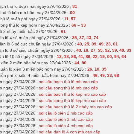
ạch thủ lô đẹp nhất ngày 27/04/2026 :
81
thủ lô kép mb hôm nay 27/04/2026 :
00
thủ lô miễn phí ngày 27/04/2026 :
11, 57
ong thủ lô kép hôm nay 27/04/2026 :
66 – 33
lô 2 nháy miền bắc 27/04/2026 :
61
àn lô 4 số miễn phí ngày 27/04/2026 :
35, 37, 43, 74
àn lô 6 số cực chuẩn ngày 27/04/2026 :
40, 25, 09, 49, 23, 01
àn lô 8 số siêu chuẩn ngày 27/04/2026 :
43, 10, 27, 55, 92, 99, 40, 33
àn lô 10 số ngày 27/04/2026 :
13, 18, 86, 41, 86, 22, 19, 00, 94, 64
ô xiên 2 miền bắc hôm nay 27/04/2026 :
44, 90
huẩn lô xiên 3 miền bắc hôm nay 27/04/2026 :
26, 10, 35
iễn phí lô xiên 4 miền bắc hôm nay 27/04/2026 :
46, 49, 33, 68
p ngày 27/04/2026 :
soi cầu bạch thủ lô mb cao cấp
p ngày 27/04/2026 :
soi cầu song thủ lô mb cao cấp
p ngày 27/04/2026 :
soi cầu bạch thủ lô kép mb cao cấp
p ngày 27/04/2026 :
soi cầu song thủ lô kép mb cao cấp
p ngày 27/04/2026 :
soi cầu bạch thủ lô 2 nháy mb cao cấp
p ngày 27/04/2026 :
soi cầu lô xiên 2 mb cao cấp
p ngày 27/04/2026 :
soi cầu lô xiên 3 mb cao cấp
p ngày 27/04/2026 :
soi cầu lô xiên 4 mb cao cấp
p ngày 27/04/2026 :
soi cầu dàn lô 4 con mb cao cấp