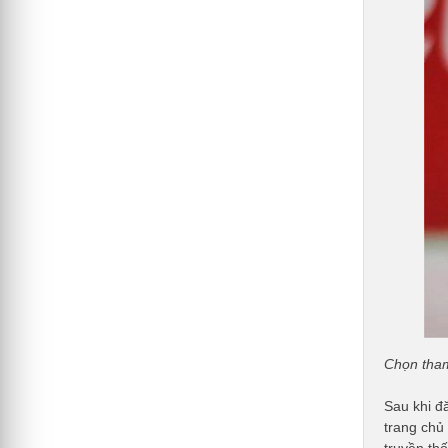
Chọn tham
Sau khi đă
trang chủ